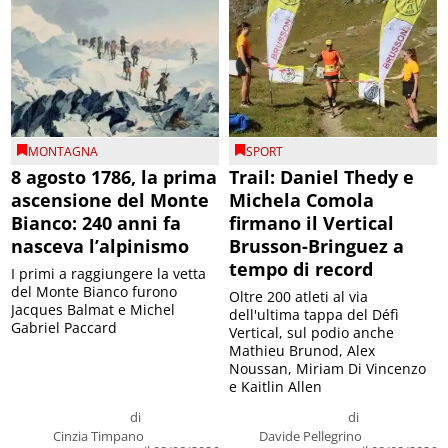
MONTAGNA
SPORT
8 agosto 1786, la prima
Trail: Daniel Thedy e
ascensione del Monte
Michela Comola
Bianco: 240 anni fa
firmano il Vertical
nasceva l’alpinismo
Brusson-Bringuez a
tempo di record
I primi a raggiungere la vetta
del Monte Bianco furono
Oltre 200 atleti al via
Jacques Balmat e Michel
dell'ultima tappa del Défì
Gabriel Paccard
Vertical, sul podio anche
Mathieu Brunod, Alex
Noussan, Miriam Di Vincenzo
e Kaitlin Allen
di
di
Cinzia Timpano
Davide Pellegrino