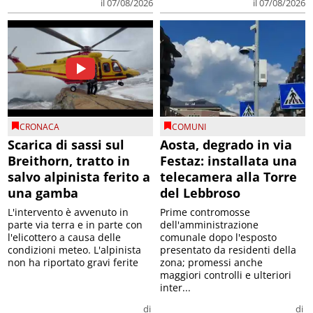
il 07/08/2026
il 07/08/2026
CRONACA
COMUNI
Scarica di sassi sul
Aosta, degrado in via
Breithorn, tratto in
Festaz: installata una
salvo alpinista ferito a
telecamera alla Torre
una gamba
del Lebbroso
L'intervento è avvenuto in
Prime contromosse
parte via terra e in parte con
dell'amministrazione
l'elicottero a causa delle
comunale dopo l'esposto
condizioni meteo. L'alpinista
presentato da residenti della
non ha riportato gravi ferite
zona; promessi anche
maggiori controlli e ulteriori
inter...
di
di