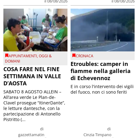
il 08/08/2026
il 08/08/2026
APPUNTAMENTI
,
OGGI &
CRONACA
DOMANI
Etroubles: camper in
COSA FARE NEL FINE
fiamme nella galleria
SETTIMANA IN VALLE
di Echevennoz
D’AOSTA
E in corso l'intervento dei vigili
SABATO 8 AGOSTO ALLEIN –
del fuoco, non ci sono feriti
All’area verde Le Plan-de-
Clavel prosegue “ItinerDante”,
le letture dantesche, con la
partecipazione di Antonello
Pistritto (...
di
di
gazzettamatin
Cinzia Timpano