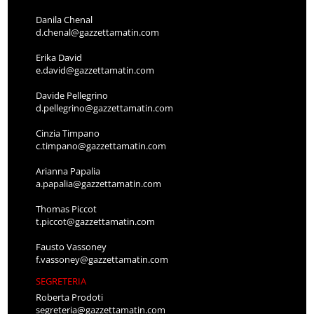
Danila Chenal
d.chenal@gazzettamatin.com
Erika David
e.david@gazzettamatin.com
Davide Pellegrino
d.pellegrino@gazzettamatin.com
Cinzia Timpano
c.timpano@gazzettamatin.com
Arianna Papalia
a.papalia@gazzettamatin.com
Thomas Piccot
t.piccot@gazzettamatin.com
Fausto Vassoney
f.vassoney@gazzettamatin.com
SEGRETERIA
Roberta Prodoti
segreteria@gazzettamatin.com