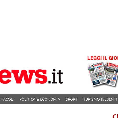
TTACOLI
POLITICA & ECONOMIA
SPORT
TURISMO & EVENTI
C