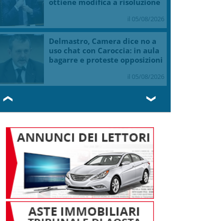
ottiene modifica a risoluzione
il 05/08/2026
Delmastro, Camera dice no a
uso chat con Caroccia: in aula
bagarre e proteste opposizioni
il 05/08/2026
❮
❯