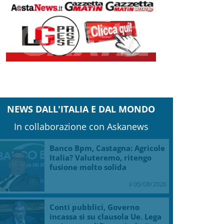
NEWS DALL'ITALIA E DAL MONDO
In collaborazione con Askanews
Banco Bpm, Castagna: Agricole
Italia? Valuteremo, ritengo
fusione molto solida
il 05/08/2026
Conti pubblici, Governo
incassa sì su clausola Ue. Lega