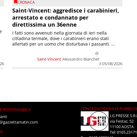
CRONACA
Saint-Vincent: aggredisce i carabinieri,
arrestato e condannato per
direttissima un 36enne
e
I fatti sono avvenuti nella giornata di ieri nella
cittadina termale, dove i carabinieri erano stati
allertati per un uomo che disturbava i passanti. ...
di
Saint-Vincent
Alessandro Bianchet
026
il 05/08/2026
CONCESSIONARIA DI PUBBLIC
E RESPONSABILE
LG PRESSE S.R.
anti
via Festaz, 52
i@gazzettamatin.com
11100 AOSTA
NE
Tel: 0165.2317