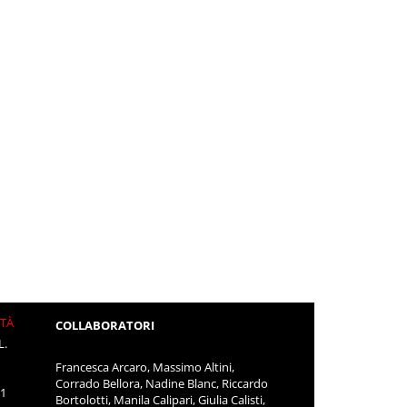
ITÀ
COLLABORATORI
L.
Francesca Arcaro, Massimo Altini,
Corrado Bellora, Nadine Blanc, Riccardo
11
Bortolotti, Manila Calipari, Giulia Calisti,