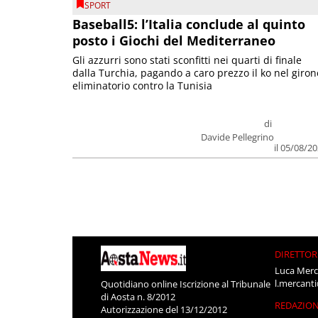
SPORT
Baseball5: l’Italia conclude al quinto
posto i Giochi del Mediterraneo
Gli azzurri sono stati sconfitti nei quarti di finale
dalla Turchia, pagando a caro prezzo il ko nel giron
eliminatorio contro la Tunisia
di
Davide Pellegrino
il 05/08/2
DIRETTOR
Luca Merc
l.mercant
Quotidiano online Iscrizione al Tribunale
di Aosta n. 8/2012
REDAZIO
Autorizzazione del 13/12/2012