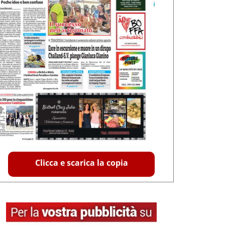
Clicca e scarica la copia