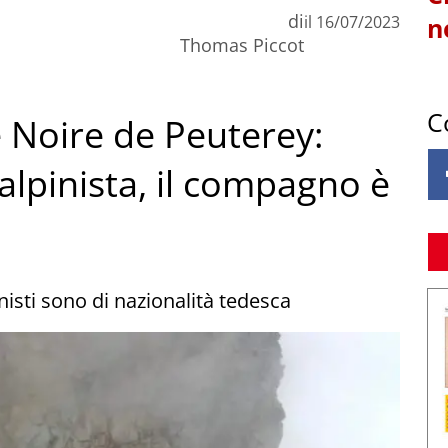
di
il
16/07/2023
n
Thomas Piccot
C
le Noire de Peuterey:
alpinista, il compagno è
inisti sono di nazionalità tedesca