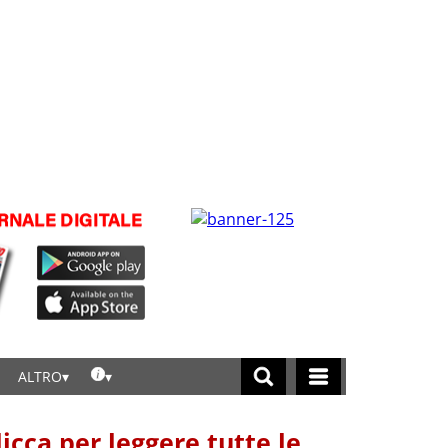
ALTRO
licca per leggere tutte le