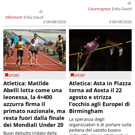
di
Courmayeur
Erika David
di
Ollomont
Erika David
il 06/08/2026
il 06/08/2026
SPORT
SPORT
Atletica: Matilde
Atletica: Asta in Piazza
Abelli lotta come una
torna ad Aosta il 22
leonessa, la 4×400
agosto e strizza
azzurra firma il
l’occhio agli Europei di
primato nazionale, ma
Birmingham
resta fuori dalla finale
La speranza degli
dei Mondiali Under 20
organizzatori è di portare sulla
pedana del salotto buono
Buon debutto iridato della