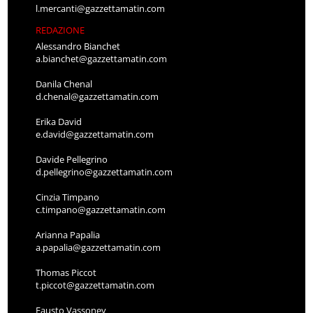
l.mercanti@gazzettamatin.com
REDAZIONE
Alessandro Bianchet
a.bianchet@gazzettamatin.com
Danila Chenal
d.chenal@gazzettamatin.com
Erika David
e.david@gazzettamatin.com
Davide Pellegrino
d.pellegrino@gazzettamatin.com
Cinzia Timpano
c.timpano@gazzettamatin.com
Arianna Papalia
a.papalia@gazzettamatin.com
Thomas Piccot
t.piccot@gazzettamatin.com
Fausto Vassoney