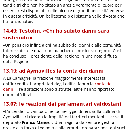
tanti altri che non ho citato un grazie veramente di cuore per
essersi resi disponibili nelle piccole e grandi necessità emerse
in questa criticità. Un bell’esempio di sistema Valle d’Aosta che
ha funzionato».
14.40: Testolin, «Chi ha subito danni sarà
sostenuto»
«Un pensiero infine a chi ha subito dei danni e alle comunità
interessate alle quali non mancherà il nostro sostegno». Così
ha concluso il presidente della Regione in una nota diffusa
dalla Regione.
13.10: ad Aymavilles la conta dei danni
A La Camagne, la frazione maggiormente interessata
dall’incendio, i proprietari degli edifici fanno la
conta dei
danni
. Tre abitazioni sono distrutte, altre hanno riportato
danni più lievi.
13.07: le reazioni dei parlamentari valdostani
«L’incendio, divampato nel pomeriggio di ieri, sulla collina di
Aymavilles ci ricorda la fragilità dei territori montani – scrive il
deputato
Franco Manes
-. Una fragilità da sempre gestita,
grazie alla forza di volontà e alla grande preparazione, dai suoi