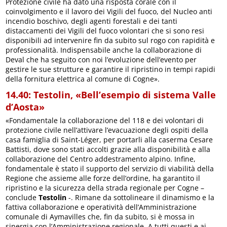
Protezione civile ha dato una risposta corale con il
coinvolgimento e il lavoro dei Vigili del fuoco, del Nucleo anti
incendio boschivo, degli agenti forestali e dei tanti
distaccamenti dei Vigili del fuoco volontari che si sono resi
disponibili ad intervenire fin da subito sul rogo con rapidità e
professionalità. Indispensabile anche la collaborazione di
Deval che ha seguito con noi l’evoluzione dell’evento per
gestire le sue strutture e garantire il ripristino in tempi rapidi
della fornitura elettrica al comune di Cogne».
14.40: Testolin, «Bell’esempio di sistema Valle
d’Aosta»
«Fondamentale la collaborazione del 118 e dei volontari di
protezione civile nell’attivare l’evacuazione degli ospiti della
casa famiglia di Saint-Léger, per portarli alla caserma Cesare
Battisti, dove sono stati accolti grazie alla disponibilità e alla
collaborazione del Centro addestramento alpino. Infine,
fondamentale è stato il supporto del servizio di viabilità della
Regione che assieme alle forze dell’ordine, ha garantito il
ripristino e la sicurezza della strada regionale per Cogne –
conclude
Testolin
-. Rimane da sottolineare il dinamismo e la
fattiva collaborazione e operatività dell’Amministrazione
comunale di Aymavilles che, fin da subito, si è mossa in
sinergia con l’Amministrazione regionale. A tutti questi e ai