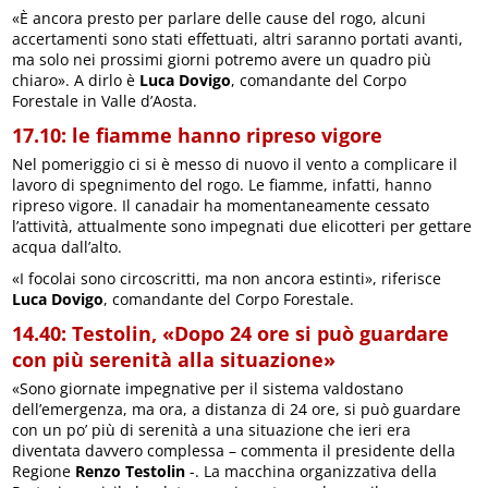
«È ancora presto per parlare delle cause del rogo, alcuni
accertamenti sono stati effettuati, altri saranno portati avanti,
ma solo nei prossimi giorni potremo avere un quadro più
chiaro». A dirlo è
Luca Dovigo
, comandante del Corpo
Forestale in Valle d’Aosta.
17.10: le fiamme hanno ripreso vigore
Nel pomeriggio ci si è messo di nuovo il vento a complicare il
lavoro di spegnimento del rogo. Le fiamme, infatti, hanno
ripreso vigore. Il canadair ha momentaneamente cessato
l’attività, attualmente sono impegnati due elicotteri per gettare
acqua dall’alto.
«I focolai sono circoscritti, ma non ancora estinti», riferisce
Luca Dovigo
, comandante del Corpo Forestale.
14.40: Testolin, «Dopo 24 ore si può guardare
con più serenità alla situazione»
«Sono giornate impegnative per il sistema valdostano
dell’emergenza, ma ora, a distanza di 24 ore, si può guardare
con un po’ più di serenità a una situazione che ieri era
diventata davvero complessa – commenta il presidente della
Regione
Renzo Testolin
-. La macchina organizzativa della