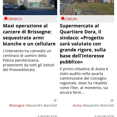
CRONACA
COMUNI
Maxi operazione al
Supermercato al
carcere di Brissogne:
Quartiere Dora, il
sequestrate armi
sindaco: «Progetto
bianche e un cellulare
sarà valutato con
grande rigore, sulla
L'intervento ha coinvolto un
base dell’interesse
centinaio di uomini della
Polizia penitenziaria,
pubblico»
provenienti da tutti gli istituti
Il primo cittadino di Aosta è
del Provveditorato
stato audito nella quarta
commissione del Consiglio
regionale, dove ha ribadito
come l'iter, al momento, sia
ancora ferm...
di
di
Brissogne
Alessandro Bianchet
Aosta
Alessandro Bianchet
il 06/08/2026
il 06/08/2026