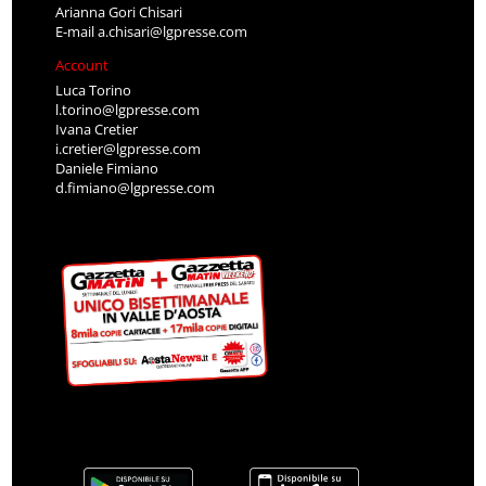
Arianna Gori Chisari
E-mail
a.chisari@lgpresse.com
Account
Luca Torino
l.torino@lgpresse.com
Ivana Cretier
i.cretier@lgpresse.com
Daniele Fimiano
d.fimiano@lgpresse.com