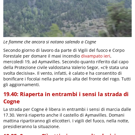
Le fiamme che ancora si notano salendo a Cogne
Secondo giorno di lavoro da parte di Vigili del fuoco e Corpo
Forestale per domare il maxi incendio
divampato ieri
,
mercoledì 19, ad Aymavilles. Secondo quanto riferito dal capo
della Protezione civile valdostana Valerio Segor, «c’è stata una
svolta decisiva». Il vento, infatti, è calato e ha consentito di
bonificare i focolai nella parte più alta del fronte del rogo. Tutti
gli aggiornamenti.
19.40: Riaperta in entrambi i sensi la strada di
Cogne
La strada per Cogne è libera in entrambi i sensi di marcia dalle
17.30. Verrà riaperto anche il castello di Aymavilles. Domani
mattina ripartiranno gli elicotteri. I vigili del fuoco, nella notte,
presidieranno la situazione.