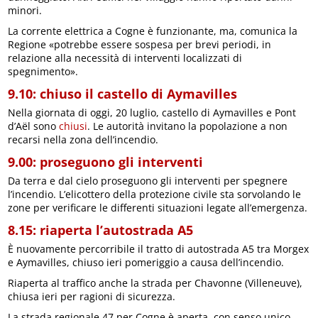
minori.
La corrente elettrica a Cogne è funzionante, ma, comunica la
Regione «potrebbe essere sospesa per brevi periodi, in
relazione alla necessità di interventi localizzati di
spegnimento».
9.10: chiuso il castello di Aymavilles
Nella giornata di oggi, 20 luglio, castello di Aymavilles e Pont
d’Aël sono
chiusi
. Le autorità invitano la popolazione a non
recarsi nella zona dell’incendio.
9.00: proseguono gli interventi
Da terra e dal cielo proseguono gli interventi per spegnere
l’incendio. L’elicottero della protezione civile sta sorvolando le
zone per verificare le differenti situazioni legate all’emergenza.
8.15: riaperta l’autostrada A5
È nuovamente percorribile il tratto di autostrada A5 tra Morgex
e Aymavilles, chiuso ieri pomeriggio a causa dell’incendio.
Riaperta al traffico anche la strada per Chavonne (Villeneuve),
chiusa ieri per ragioni di sicurezza.
La strada regionale 47 per Cogne è aperta, con senso unico