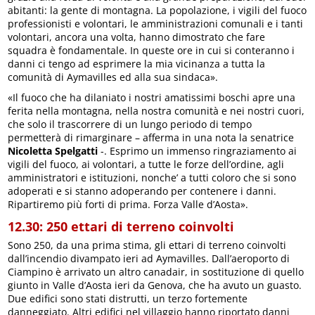
abitanti: la gente di montagna. La popolazione, i vigili del fuoco
professionisti e volontari, le amministrazioni comunali e i tanti
volontari, ancora una volta, hanno dimostrato che fare
squadra è fondamentale. In queste ore in cui si conteranno i
danni ci tengo ad esprimere la mia vicinanza a tutta la
comunità di Aymavilles ed alla sua sindaca».
«Il fuoco che ha dilaniato i nostri amatissimi boschi apre una
ferita nella montagna, nella nostra comunità e nei nostri cuori,
che solo il trascorrere di un lungo periodo di tempo
permetterà di rimarginare – afferma in una nota la senatrice
Nicoletta Spelgatti
-. Esprimo un immenso ringraziamento ai
vigili del fuoco, ai volontari, a tutte le forze dell’ordine, agli
amministratori e istituzioni, nonche’ a tutti coloro che si sono
adoperati e si stanno adoperando per contenere i danni.
Ripartiremo più forti di prima. Forza Valle d’Aosta».
12.30: 250 ettari di terreno coinvolti
Sono 250, da una prima stima, gli ettari di terreno coinvolti
dall’incendio divampato ieri ad Aymavilles. Dall’aeroporto di
Ciampino è arrivato un altro canadair, in sostituzione di quello
giunto in Valle d’Aosta ieri da Genova, che ha avuto un guasto.
Due edifici sono stati distrutti, un terzo fortemente
danneggiato. Altri edifici nel villaggio hanno riportato danni