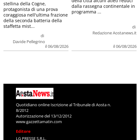
della città alcuni atleti reduci
stellina della Cogne,
dalla rassegna continentale in
protagonista di una prova
programma ...
coraggiosa nell'ultima frazione
della seconda batteria della
staffetta mist...
di
Redazione Aostanews.it
di
Davide Pellegrino
il 06/08/2026
il 06/08/2026
Quotidiano online Iscrizione al Tribunale di Aosta n.
8/2012
Autorizzazione del 13/12/2012
www.gazzettamatin.com
Editore
LG PRESSE S.R.L.