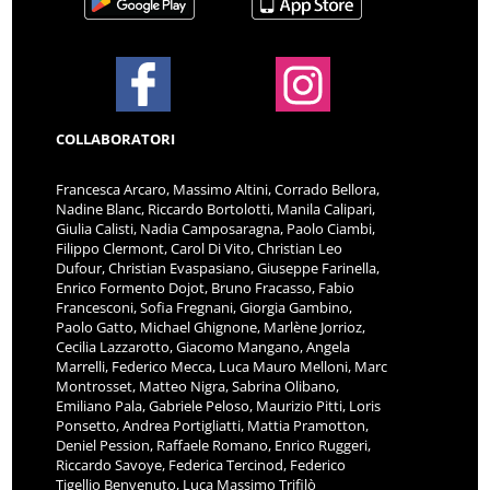
COLLABORATORI
Francesca Arcaro, Massimo Altini, Corrado Bellora,
Nadine Blanc, Riccardo Bortolotti, Manila Calipari,
Giulia Calisti, Nadia Camposaragna, Paolo Ciambi,
Filippo Clermont, Carol Di Vito, Christian Leo
Dufour, Christian Evaspasiano, Giuseppe Farinella,
Enrico Formento Dojot, Bruno Fracasso, Fabio
Francesconi, Sofia Fregnani, Giorgia Gambino,
Paolo Gatto, Michael Ghignone, Marlène Jorrioz,
Cecilia Lazzarotto, Giacomo Mangano, Angela
Marrelli, Federico Mecca, Luca Mauro Melloni, Marc
Montrosset, Matteo Nigra, Sabrina Olibano,
Emiliano Pala, Gabriele Peloso, Maurizio Pitti, Loris
Ponsetto, Andrea Portigliatti, Mattia Pramotton,
Deniel Pession, Raffaele Romano, Enrico Ruggeri,
Riccardo Savoye, Federica Tercinod, Federico
Tigellio Benvenuto, Luca Massimo Trifilò