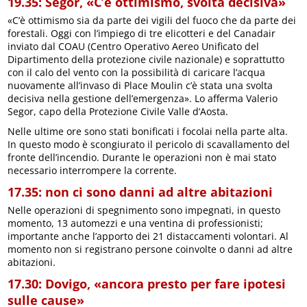
19.35: Segor, «C’è ottimismo, svolta decisiva»
«C’è ottimismo sia da parte dei vigili del fuoco che da parte dei
forestali. Oggi con l’impiego di tre elicotteri e del Canadair
inviato dal COAU (Centro Operativo Aereo Unificato del
Dipartimento della protezione civile nazionale) e soprattutto
con il calo del vento con la possibilità di caricare l’acqua
nuovamente all’invaso di Place Moulin c’è stata una svolta
decisiva nella gestione dell’emergenza». Lo afferma Valerio
Segor, capo della Protezione Civile Valle d’Aosta.
Nelle ultime ore sono stati bonificati i focolai nella parte alta.
In questo modo è scongiurato il pericolo di scavallamento del
fronte dell’incendio. Durante le operazioni non è mai stato
necessario interrompere la corrente.
17.35: non ci sono danni ad altre abitazioni
Nelle operazioni di spegnimento sono impegnati, in questo
momento, 13 automezzi e una ventina di professionisti;
importante anche l’apporto dei 21 distaccamenti volontari. Al
momento non si registrano persone coinvolte o danni ad altre
abitazioni.
17.30: Dovigo, «ancora presto per fare ipotesi
sulle cause»