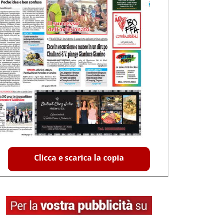
Clicca e scarica la copia