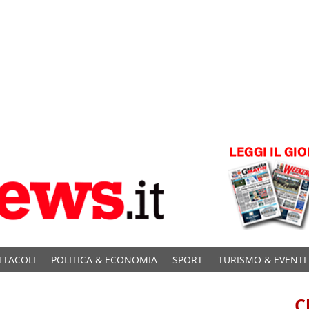
TTACOLI
POLITICA & ECONOMIA
SPORT
TURISMO & EVENTI
C