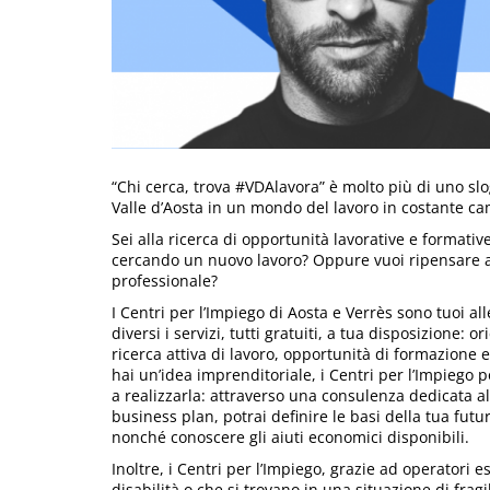
“Chi cerca, trova #VDAlavora” è molto più di uno slog
Valle d’Aosta in un mondo del lavoro in costante 
Sei alla ricerca di opportunità lavorative e formative
cercando un nuovo lavoro? Oppure vuoi ripensare a
professionale?
I Centri per l’Impiego di Aosta e Verrès sono tuoi all
diversi i servizi, tutti gratuiti, a tua disposizione: 
ricerca attiva di lavoro, opportunità di formazione e 
hai un’idea imprenditoriale, i Centri per l’Impiego 
a realizzarla: attraverso una consulenza dedicata al
business plan, potrai definire le basi della tua futur
nonché conoscere gli aiuti economici disponibili.
Inoltre, i Centri per l’Impiego, grazie ad operatori
disabilità o che si trovano in una situazione di frag