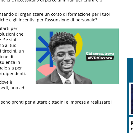
nsando di organizzare un corso di formazione per i tuoi
he e gli incentivi per l’assunzione di personale?
utarti per
oluzioni che
. Se stai
no al tuo
 tirocini, un
ione di
nsulenza in
ale sia per
oi dipendenti.
 dove è
 sedi, una ad
 sono pronti per aiutare cittadini e imprese a realizzare i
R
r