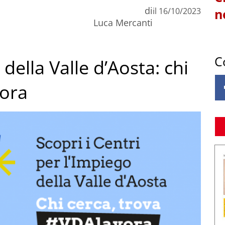
di
il
16/10/2023
n
Luca Mercanti
C
 della Valle d’Aosta: chi
vora