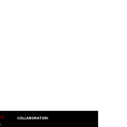
ITÀ
COLLABORATORI
L.