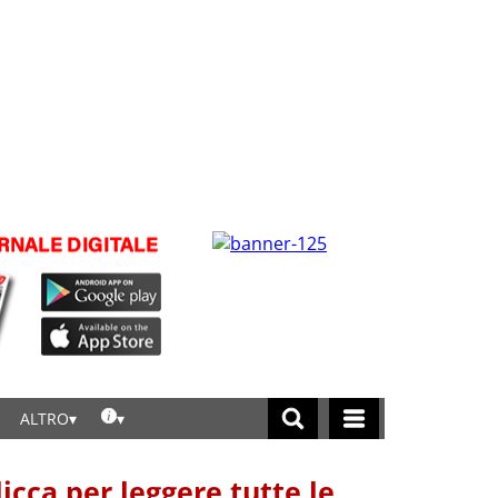
ALTRO
licca per leggere tutte le