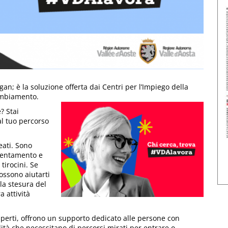
an; è la soluzione offerta dai Centri per l’Impiego della
cambiamento.
? Stai
l tuo percorso
eati. Sono
orientamento e
tirocini. Se
possono aiutarti
la stesura del
a attività
 esperti, offrono un supporto dedicato alle persone con
ilità che necessitano di percorsi mirati per entrare o