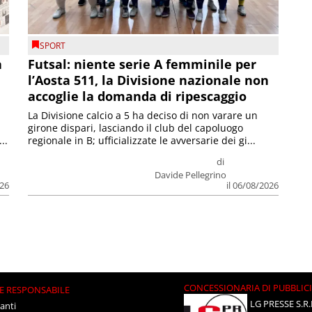
SPORT
a
Futsal: niente serie A femminile per
l’Aosta 511, la Divisione nazionale non
accoglie la domanda di ripescaggio
La Divisione calcio a 5 ha deciso di non varare un
girone dispari, lasciando il club del capoluogo
..
regionale in B; ufficializzate le avversarie dei gi...
di
Davide Pellegrino
026
il 06/08/2026
CONCESSIONARIA DI PUBBLIC
E RESPONSABILE
LG PRESSE S.R.
anti