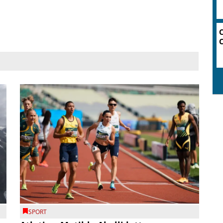
C
C
SPORT