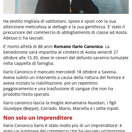
Ha vestito migliaia di valdostani, spose e sposi con la sua
attenzione meticolosa ai dettagli e la sua gentilezza. E’ stato il
precursore del commercio di abbigliamento di classe ad Aosta.
Adesso ci ha lasciati.
E’ morto all’età di 88 anni
Romano Ilario Canonico
. La
benedizione sarà impartita al cimitero di Aosta venerdì 27
ottobre alle 15.30, dove le ceneri del defunto saranno tumulate
nella cappella di famiglia.
Ilario Canonico è mancato mercoledì 18 ottobre a Savona.
Aveva subito un intervento a causa della rottura del femore e
aveva iniziato la riabilitazione, poi un repentino
peggioramento e una trasfusione di sangue che non ha
prodotto l’esito sperato.
Ilario canonico lascia la moglie Annamaria Nuvolari, i figli
Giuseppe (Beppe), Corrado, Mario, Mariella e i sette nipoti.
Non solo un imprenditore
Ilario Canonico Ilario è stato molto più di un imprenditore: è
stato un luminare del commercio che ha lasciato un’impronta