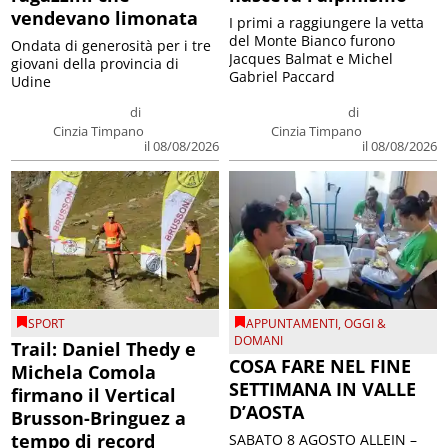
vendevano limonata
I primi a raggiungere la vetta
del Monte Bianco furono
Ondata di generosità per i tre
Jacques Balmat e Michel
giovani della provincia di
Gabriel Paccard
Udine
di
di
Cinzia Timpano
Cinzia Timpano
il 08/08/2026
il 08/08/2026
SPORT
APPUNTAMENTI
,
OGGI &
DOMANI
Trail: Daniel Thedy e
COSA FARE NEL FINE
Michela Comola
SETTIMANA IN VALLE
firmano il Vertical
D’AOSTA
Brusson-Bringuez a
tempo di record
SABATO 8 AGOSTO ALLEIN –