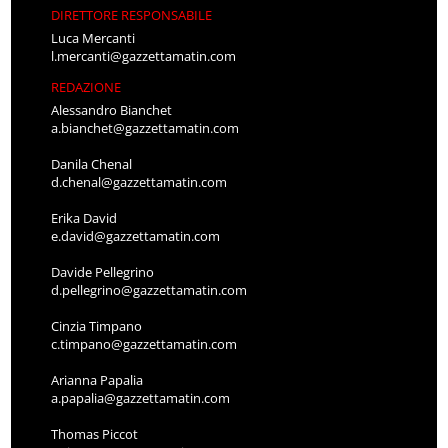
DIRETTORE RESPONSABILE
Luca Mercanti
l.mercanti@gazzettamatin.com
REDAZIONE
Alessandro Bianchet
a.bianchet@gazzettamatin.com
Danila Chenal
d.chenal@gazzettamatin.com
Erika David
e.david@gazzettamatin.com
Davide Pellegrino
d.pellegrino@gazzettamatin.com
Cinzia Timpano
c.timpano@gazzettamatin.com
Arianna Papalia
a.papalia@gazzettamatin.com
Thomas Piccot