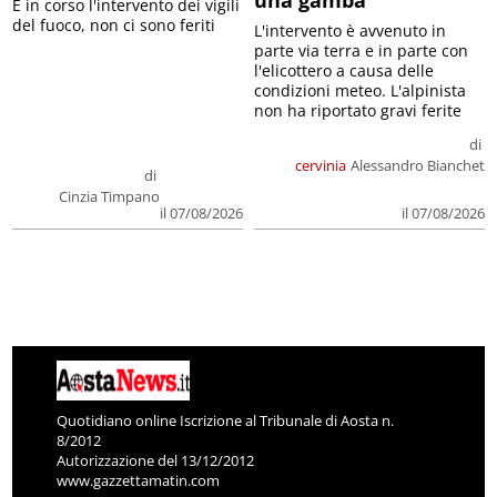
E in corso l'intervento dei vigili
del fuoco, non ci sono feriti
L'intervento è avvenuto in
parte via terra e in parte con
l'elicottero a causa delle
condizioni meteo. L'alpinista
non ha riportato gravi ferite
di
cervinia
Alessandro Bianchet
di
Cinzia Timpano
il 07/08/2026
il 07/08/2026
Quotidiano online Iscrizione al Tribunale di Aosta n.
8/2012
Autorizzazione del 13/12/2012
www.gazzettamatin.com