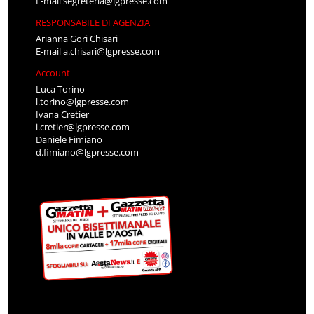
E-mail
segreteria@lgpresse.com
RESPONSABILE DI AGENZIA
Arianna Gori Chisari
E-mail
a.chisari@lgpresse.com
Account
Luca Torino
l.torino@lgpresse.com
Ivana Cretier
i.cretier@lgpresse.com
Daniele Fimiano
d.fimiano@lgpresse.com