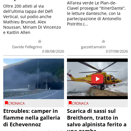
All’area verde Le Plan-de-
Oltre 200 atleti al via
Clavel prosegue “ItinerDante”,
dell'ultima tappa del Défì
le letture dantesche, con la
Vertical, sul podio anche
partecipazione di Antonello
Mathieu Brunod, Alex
Pistritto (...
Noussan, Miriam Di Vincenzo
e Kaitlin Allen
di
di
Davide Pellegrino
gazzettamatin
il 08/08/2026
il 07/08/2026
CRONACA
CRONACA
Etroubles: camper in
Scarica di sassi sul
fiamme nella galleria
Breithorn, tratto in
di Echevennoz
salvo alpinista ferito a
una gamba