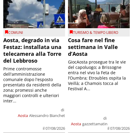
COMUNI
TURISMO & TEMPO LIBERO
Aosta, degrado in via
Cosa fare nel fine
Festaz: installata una
settimana in Valle
telecamera alla Torre
d’Aosta
del Lebbroso
GiocAosta prosegue tra le vie
del capoluogo; a Brissogne
Prime contromosse
entra nel vivo la Feta de
dell'amministrazione
l’Oumbra; Etroubles ospita la
comunale dopo l'esposto
Veillà; a Chamois tocca al
presentato da residenti della
Festival A...
zona; promessi anche
maggiori controlli e ulteriori
inter...
di
Aosta
Alessandro Bianchet
di
Aosta
gazzettamatin
il 07/08/2026
il 07/08/2026