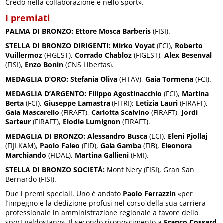
Credo nella collaborazione e nello sport».
I premiati
PALMA DI BRONZO:
Ettore Mosca Barberis
(FISI).
STELLA DI BRONZO DIRIGENTI:
Mirko Voyat
(FCI),
Roberto
Vuillermoz
(FIGEST),
Corrado Chabloz
(FIGEST),
Alex Besenval
(FISI),
Enzo Bonin
(CNS Libertas).
MEDAGLIA D’ORO:
Stefania Oliva
(FITAV),
Gaia Tormena
(FCI).
MEDAGLIA D’ARGENTO:
Filippo Agostinacchio
(FCI),
Martina
Berta
(FCI),
Giuseppe Lamastra
(FITRI);
Letizia Lauri
(FIRAFT),
Gaia Mascarello
(FIRAFT),
Carlotta Scalvino
(FIRAFT),
Jordi
Sarteur
(FIRAFT),
Elodie Lumignon
(FIRAFT).
MEDAGLIA DI BRONZO:
Alessandro Busca
(ECI),
Eleni Pjollaj
(FIJLKAM),
Paolo Faleo
(FID),
Gaia Gamba
(FIB),
Eleonora
Marchiando
(FIDAL),
Martina Gallieni
(FMI).
STELLA DI BRONZO SOCIETÀ:
Mont Nery (FISI), Gran San
Bernardo (FISI).
Due i premi speciali. Uno è andato
Paolo Ferrazzin
«per
l’impegno e la dedizione profusi nel corso della sua carriera
professionale in amministrazione regionale a favore dello
sport valdostano». Il secondo riconoscimento a
Franco Cossard