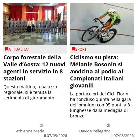
ATTUALITA'
SPORT
Corpo forestale della
Ciclismo su pista:
Valle d’Aosta: 12 nuovi
Mélanie Bosonin si
agenti in servizio in 8
avvicina al podio ai
stazioni
Campionati Italiani
giovanili
Questa mattina, a palazzo
regionale, si è tenuta la
La portacolori del Cicli Fiorin
cerimonia di giuramento
ha concluso quinta nella gara
dell'omnium con 95 punti a 8
lunghezze dalla medaglia di
bronzo
di
di
ethienne bredy
Davide Pellegrino
il 07/08/2026
il 07/08/2026