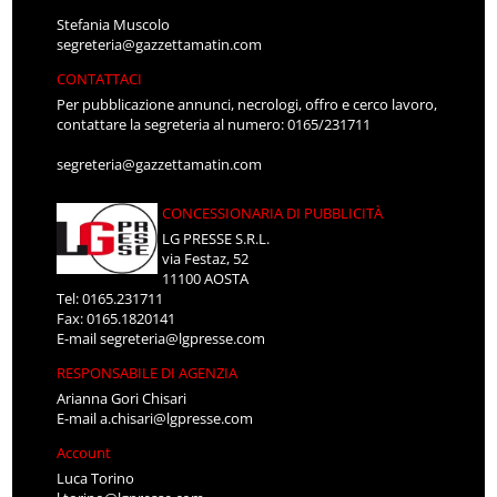
Stefania Muscolo
segreteria@gazzettamatin.com
CONTATTACI
Per pubblicazione annunci, necrologi, offro e cerco lavoro,
contattare la segreteria al numero: 0165/231711
segreteria@gazzettamatin.com
CONCESSIONARIA DI PUBBLICITÀ
LG PRESSE S.R.L.
via Festaz, 52
11100 AOSTA
Tel: 0165.231711
Fax: 0165.1820141
E-mail
segreteria@lgpresse.com
RESPONSABILE DI AGENZIA
Arianna Gori Chisari
E-mail
a.chisari@lgpresse.com
Account
Luca Torino