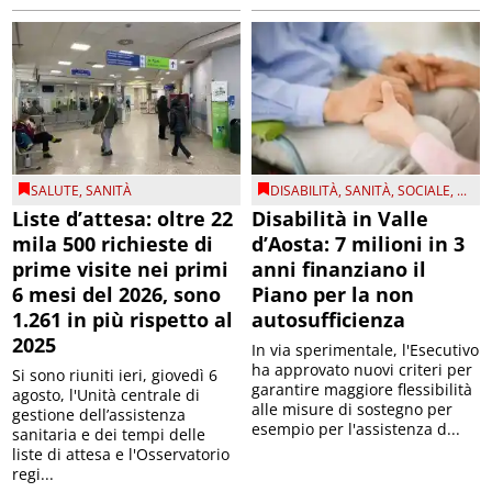
SALUTE
,
SANITÀ
DISABILITÀ
,
SANITÀ
,
SOCIALE
, ...
Liste d’attesa: oltre 22
Disabilità in Valle
mila 500 richieste di
d’Aosta: 7 milioni in 3
prime visite nei primi
anni finanziano il
6 mesi del 2026, sono
Piano per la non
1.261 in più rispetto al
autosufficienza
2025
In via sperimentale, l'Esecutivo
ha approvato nuovi criteri per
Si sono riuniti ieri, giovedì 6
garantire maggiore flessibilità
agosto, l'Unità centrale di
alle misure di sostegno per
gestione dell’assistenza
esempio per l'assistenza d...
sanitaria e dei tempi delle
liste di attesa e l'Osservatorio
regi...