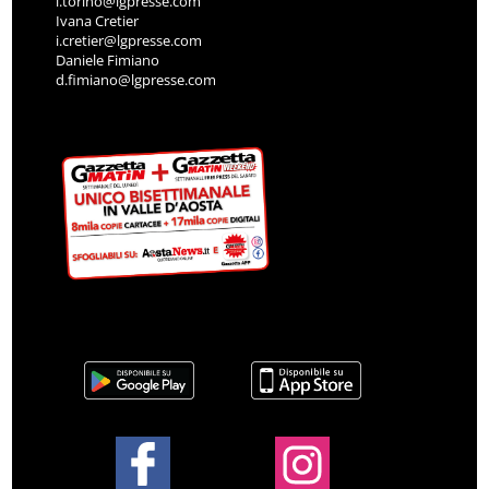
l.torino@lgpresse.com
Ivana Cretier
i.cretier@lgpresse.com
Daniele Fimiano
d.fimiano@lgpresse.com