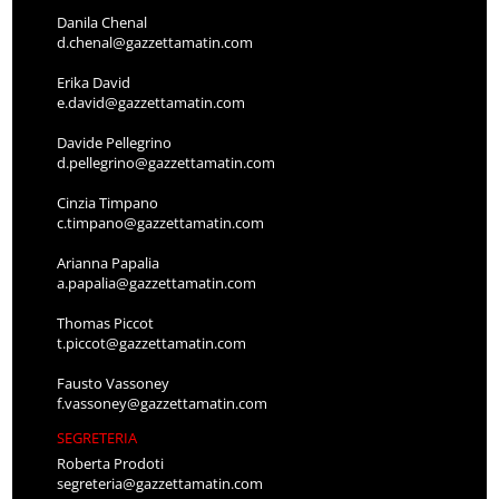
Danila Chenal
d.chenal@gazzettamatin.com
Erika David
e.david@gazzettamatin.com
Davide Pellegrino
d.pellegrino@gazzettamatin.com
Cinzia Timpano
c.timpano@gazzettamatin.com
Arianna Papalia
a.papalia@gazzettamatin.com
Thomas Piccot
t.piccot@gazzettamatin.com
Fausto Vassoney
f.vassoney@gazzettamatin.com
SEGRETERIA
Roberta Prodoti
segreteria@gazzettamatin.com