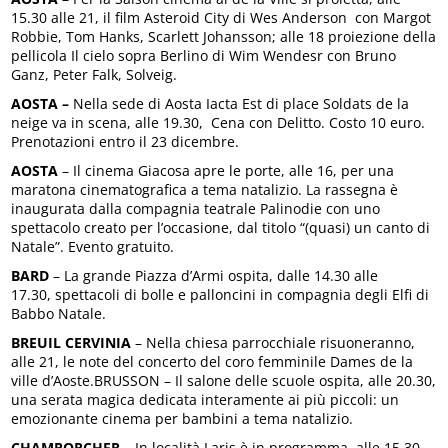
15.30 alle 21, il film Asteroid City di Wes Anderson con Margot
Robbie, Tom Hanks, Scarlett Johansson; alle 18 proiezione della
pellicola Il cielo sopra Berlino di Wim Wendesr con Bruno
Ganz, Peter Falk, Solveig.
AOSTA –
Nella sede di Aosta Iacta Est di place Soldats de la
neige va in scena, alle 19.30, Cena con Delitto. Costo 10 euro.
Prenotazioni entro il 23 dicembre.
AOSTA
– Il cinema Giacosa apre le porte, alle 16, per una
maratona cinematografica a tema natalizio. La rassegna è
inaugurata dalla compagnia teatrale Palinodie con uno
spettacolo creato per l’occasione, dal titolo “(quasi) un canto di
Natale”. Evento gratuito.
BARD
– La grande Piazza d’Armi ospita, dalle 14.30 alle
17.30, spettacoli di bolle e palloncini in compagnia degli Elfi di
Babbo Natale.
BREUIL CERVINIA
– Nella chiesa parrocchiale risuoneranno,
alle 21, le note del concerto del coro femminile Dames de la
ville d’Aoste.BRUSSON – Il salone delle scuole ospita, alle 20.30,
una serata magica dedicata interamente ai più piccoli: un
emozionante cinema per bambini a tema natalizio.
CHAMPORCHER
– In località Laris è in programma, alle 15.30,