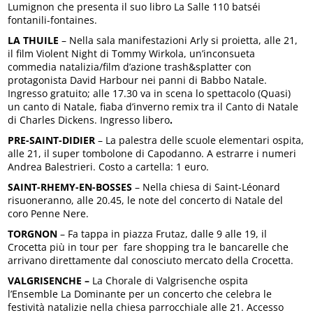
Lumignon che presenta il suo libro La Salle 110 batséi
fontanili-fontaines.
LA THUILE
– Nella sala manifestazioni Arly si proietta, alle 21,
il film Violent Night di Tommy Wirkola, un’inconsueta
commedia natalizia/film d’azione trash&splatter con
protagonista David Harbour nei panni di Babbo Natale.
Ingresso gratuito; alle 17.30 va in scena lo spettacolo (Quasi)
un canto di Natale, fiaba d’inverno remix tra il Canto di Natale
di Charles Dickens. Ingresso libero
.
PRE-SAINT-DIDIER
– La palestra delle scuole elementari ospita,
alle 21, il super tombolone di Capodanno. A estrarre i numeri
Andrea Balestrieri. Costo a cartella: 1 euro.
SAINT-RHEMY-EN-BOSSES
– Nella chiesa di Saint-Léonard
risuoneranno, alle 20.45, le note del concerto di Natale del
coro Penne Nere.
TORGNON
– Fa tappa in piazza Frutaz, dalle 9 alle 19, il
Crocetta più in tour per fare shopping tra le bancarelle che
arrivano direttamente dal conosciuto mercato della Crocetta.
VALGRISENCHE –
La Chorale di Valgrisenche ospita
l’Ensemble La Dominante per un concerto che celebra le
festività natalizie nella chiesa parrocchiale alle 21. Accesso