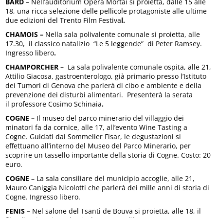
BARD
– Nell’auditorium Opera Mortai si proietta, dalle 15 alle
18, una ricca selezione delle pellicole protagoniste alle ultime
due edizioni del Trento Film Festiva
l.
CHAMOIS –
Nella sala polivalente comunale si proietta, alle
17.30, il classico natalizio “Le 5 leggende” di Peter Ramsey.
Ingresso libero
.
CHAMPORCHER –
La sala polivalente comunale ospita, alle 21,
Attilio Giacosa, gastroenterologo, già primario presso l’Istituto
dei Tumori di Genova che parlerà di cibo e ambiente e della
prevenzione dei disturbi alimentari. Presenterà la serata
il professore Cosimo Schinaia
.
COGNE –
Il museo del parco minerario del villaggio dei
minatori fa da cornice, alle 17, all’evento Wine Tasting a
Cogne. Guidati dai Sommelier Fisar, le degustazioni si
effettuano all’interno del Museo del Parco Minerario, per
scoprire un tassello importante della storia di Cogne. Costo: 20
euro.
COGNE
– La sala consiliare del municipio accoglie, alle 21,
Mauro Caniggia Nicolotti che parlerà dei mille anni di storia di
Cogne. Ingresso libero.
FENIS –
Nel salone del Tsantì de Bouva si proietta, alle 18, il