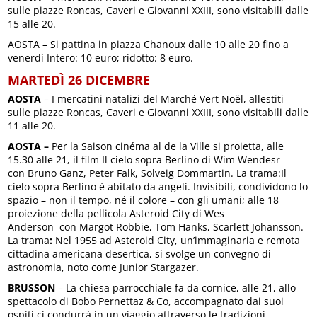
sulle piazze Roncas, Caveri e Giovanni XXIII, sono visitabili dalle
15 alle 20.
AOSTA – Si pattina in piazza Chanoux dalle 10 alle 20 fino a
venerdì Intero: 10 euro; ridotto: 8 euro.
MARTEDÌ 26 DICEMBRE
AOSTA
– I mercatini natalizi del Marché Vert Noël, allestiti
sulle piazze Roncas, Caveri e Giovanni XXIII, sono visitabili dalle
11 alle 20.
AOSTA –
Per la Saison cinéma al de la Ville si proietta, alle
15.30 alle 21, il film Il cielo sopra Berlino di Wim Wendesr
con Bruno Ganz, Peter Falk, Solveig Dommartin. La trama:Il
cielo sopra Berlino è abitato da angeli. Invisibili, condividono lo
spazio – non il tempo, né il colore – con gli umani; alle 18
proiezione della pellicola Asteroid City di Wes
Anderson con Margot Robbie, Tom Hanks, Scarlett Johansson.
La trama
:
Nel 1955 ad Asteroid City, un’immaginaria e remota
cittadina americana desertica, si svolge un convegno di
astronomia, noto come Junior Stargazer.
BRUSSON
– La chiesa parrocchiale fa da cornice, alle 21, allo
spettacolo di Bobo Pernettaz & Co, accompagnato dai suoi
ospiti ci condurrà in un viaggio attraverso le tradizioni