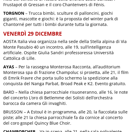
Frustapot di Gressan e il coro Chantenvers di Fénis.
TORGNON
– Trucca bimbi, sculture di palloncini, giochi
giganti, mascotte e giochi: è la proposta del winter park di
Chantorné per tutti i bimbi durante tutta la giornata.
VENERDÌ 29 DICEMBRE
AOSTA Italia viva organizza nella sede della Stella alpina di Via
Monte Pasubio 40 un incontro, alle 19, sull’intelligenza
artificiale. Ospite Giulia Sandri professoressa Università
Cattolica di Lille.
AYAS
– Per la rassegna Monterosa Racconta, all’auditorium
Monterosa spa di frazione Champoluc si proietta, alle 21, il film
di Emrik Fravre che porta sullo schermo la spedizione alla
conquista del Nanga Parbat, Broad Peak e K2. Evento gratuito.
BARD – Nella chiesa parrocchiale risuoneranno, alle 16, le note
del concerto L’oro di Betlemme dei Solisti dell’orchestra
barocca da camera Gli invaghiti.
BRUSSON – A Estoul è in programma, alle 20, la fiaccolata sulle
piste; alle 21 la chiesa parrocchiale fa da cornice al concerto
del coro gospel Quincy Blue Choir.
CHAMPORCHER
– Va in scena, alle 21, nella sala polivalente