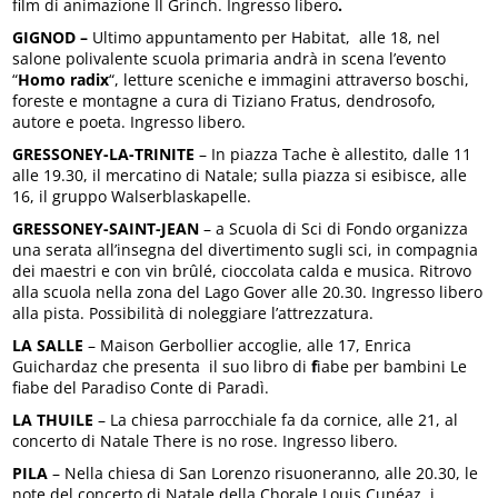
film di animazione Il Grinch. Ingresso libero
.
GIGNOD –
Ultimo appuntamento per Habitat, alle 18, nel
salone polivalente scuola primaria andrà in scena l’evento
“
Homo radix
“, letture sceniche e immagini attraverso boschi,
foreste e montagne a cura di Tiziano Fratus, dendrosofo,
autore e poeta. Ingresso libero.
GRESSONEY-LA-TRINITE
– In piazza Tache è allestito, dalle 11
alle 19.30, il mercatino di Natale; sulla piazza si esibisce, alle
16, il gruppo Walserblaskapelle.
GRESSONEY-SAINT-JEAN
– a Scuola di Sci di Fondo organizza
una serata all’insegna del divertimento sugli sci, in compagnia
dei maestri e con vin brûlé, cioccolata calda e musica. Ritrovo
alla scuola nella zona del Lago Gover alle 20.30. Ingresso libero
alla pista. Possibilità di noleggiare l’attrezzatura.
LA SALLE
– Maison Gerbollier accoglie, alle 17, Enrica
Guichardaz che presenta il suo libro di
f
iabe per bambini Le
fiabe del Paradiso Conte di Paradì.
LA THUILE
– La chiesa parrocchiale fa da cornice, alle 21, al
concerto di Natale There is no rose. Ingresso libero.
PILA
– Nella chiesa di San Lorenzo risuoneranno, alle 20.30, le
note del concerto di Natale della Chorale Louis Cunéaz, i