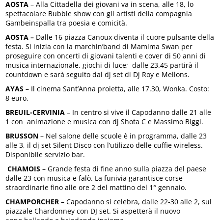
AOSTA
– Alla Cittadella dei giovani va in scena, alle 18, lo
spettacolare Bubble show con gli artisti della compagnia
Gambeinspalla tra poesia e comicità.
AOSTA –
Dalle 16 piazza Canoux diventa il cuore pulsante della
festa. Si inizia con la marchin’band di Mamima Swan per
proseguire con oncerti di giovani talenti e cover di 50 anni di
musica internazionale, giochi di luce; dalle 23.45 partirà il
countdown e sarà seguito dal dj set di Dj Roy e Mellons.
AYAS
– Il cinema Sant’Anna proietta, alle 17.30, Wonka. Costo:
8 euro.
BREUIL-CERVINIA
– In centro si vive il Capodanno dalle 21 alle
1 con animazione e musica con dj Shota C e Massimo Biggi.
BRUSSON
– Nel salone delle scuole è in programma, dalle 23
alle 3, il dj set Silent Disco con l’utilizzo delle cuffie wireless.
Disponibile servizio bar.
CHAMOIS
– Grande festa di fine anno sulla piazza del paese
dalle 23 con musica e falò. La funivia garantisce corse
straordinarie fino alle ore 2 del mattino del 1° gennaio.
CHAMPORCHER
– Capodanno si celebra, dalle 22-30 alle 2, sul
piazzale Chardonney con DJ set. Si aspetterà il nuovo