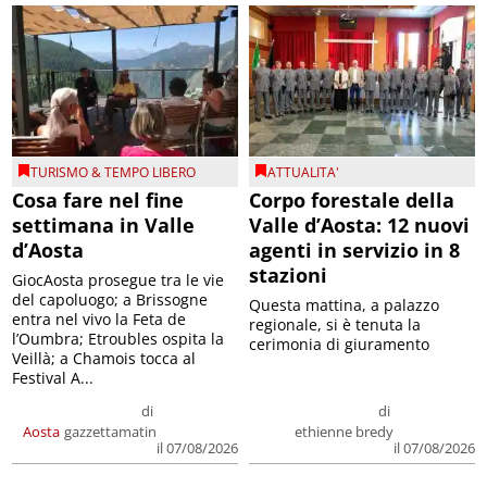
TURISMO & TEMPO LIBERO
ATTUALITA'
Cosa fare nel fine
Corpo forestale della
settimana in Valle
Valle d’Aosta: 12 nuovi
d’Aosta
agenti in servizio in 8
stazioni
GiocAosta prosegue tra le vie
del capoluogo; a Brissogne
Questa mattina, a palazzo
entra nel vivo la Feta de
regionale, si è tenuta la
l’Oumbra; Etroubles ospita la
cerimonia di giuramento
Veillà; a Chamois tocca al
Festival A...
di
di
Aosta
gazzettamatin
ethienne bredy
il 07/08/2026
il 07/08/2026