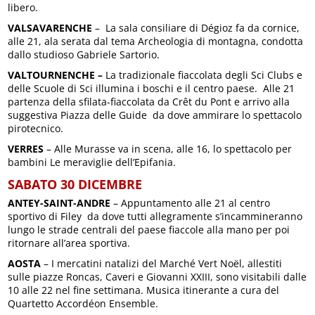
libero.
VALSAVARENCHE
– La sala consiliare di Dégioz fa da cornice,
alle 21, ala serata dal tema Archeologia di montagna, condotta
dallo studioso Gabriele Sartorio.
VALTOURNENCHE –
La tradizionale fiaccolata degli Sci Clubs e
delle Scuole di Sci illumina i boschi e il centro paese. Alle 21
partenza della sfilata-fiaccolata da Crêt du Pont e arrivo alla
suggestiva Piazza delle Guide da dove ammirare lo spettacolo
pirotecnico.
VERRES
– Alle Murasse va in scena, alle 16, lo spettacolo per
bambini Le meraviglie dell’Epifania.
SABATO 30 DICEMBRE
ANTEY-SAINT-ANDRE
– Appuntamento alle 21 al centro
sportivo di Filey da dove tutti allegramente s’incammineranno
lungo le strade centrali del paese fiaccole alla mano per poi
ritornare all’area sportiva.
AOSTA
– I mercatini natalizi del Marché Vert Noël, allestiti
sulle piazze Roncas, Caveri e Giovanni XXIII, sono visitabili dalle
10 alle 22 nel fine settimana. Musica itinerante a cura del
Quartetto Accordéon Ensemble.