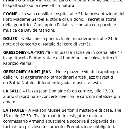
lo spettacolo sulla neve Elfi in natura.
COGNE
– La sala consiliare ospita, alle 21, la presentazione del
libro Madame Gerbelle, storia di un dono. I secret la storia
della guaritrice Giuseppina Pallais raccontata con parole e
musica da Davide Mancini.
DOUES –
Nella chiesa parrocchiale risuoneranno, alle 21, le
note del concerto di Natale del coro di Verrès.
GRESSONEY-LA-TRINITE –
In piazza Tache va in scena, alle 17,
lo spettacolo Babbo Natale e il bambino che voleva tutto di
Fabrizio Palma.
GRESSONEY-SAINT-JEAN –
Nelle piazze e vie del capoluogo,
dalle 16, si aggireranno straordinari artisti jazz travestiti
da Babbi Natale, diffondendo gioia, musica e festa.
LA SALLE
– Piazza Jean Domaine fa da cornice, alle 17.30,
a uno straordinario concerto live con le canzoni natalizie più
amate.
LA THUILE
– A Maison Musée Berton il mistero è di casa, alle
16 e alle 17.30. Trasformati in investigatore e aiuta il
commissario Armand Tousclaire a scoprire il colpevole del
furto di un prezioso testamento. Prenotazione obbligatoria