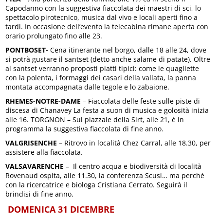
Capodanno con la suggestiva fiaccolata dei maestri di sci, lo
spettacolo pirotecnico, musica dal vivo e locali aperti fino a
tardi. In occasione dell’evento la telecabina rimane aperta con
orario prolungato fino alle 23.
PONTBOSET-
Cena itinerante nel borgo, dalle 18 alle 24, dove
si potrà gustare il santset (detto anche salame di patate). Oltre
al santset verranno proposti piatti tipici: come le quagliette
con la polenta, i formaggi dei casari della vallata, la panna
montata accompagnata dalle tegole e lo zabaione.
RHEMES-NOTRE-DAME
– Fiaccolata delle feste sulle piste di
discesa di Chanavey La festa a suon di musica e golosità inizia
alle 16. TORGNON – Sul piazzale della Sirt, alle 21, è in
programma la suggestiva fiaccolata di fine anno.
VALGRISENCHE
– Ritrovo in località Chez Carral, alle 18.30, per
assistere alla fiaccolata.
VALSAVARENCHE
– Il centro acqua e biodiversità di località
Rovenaud ospita, alle 11.30, la conferenza Scusi… ma perché
con la ricercatrice e biologa Cristiana Cerrato. Seguirà il
brindisi di fine anno.
DOMENICA 31 DICEMBRE