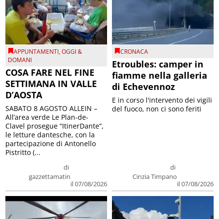
APPUNTAMENTI
,
OGGI &
CRONACA
DOMANI
Etroubles: camper in
COSA FARE NEL FINE
fiamme nella galleria
SETTIMANA IN VALLE
di Echevennoz
D’AOSTA
E in corso l'intervento dei vigili
SABATO 8 AGOSTO ALLEIN –
del fuoco, non ci sono feriti
All’area verde Le Plan-de-
Clavel prosegue “ItinerDante”,
le letture dantesche, con la
partecipazione di Antonello
Pistritto (...
di
di
gazzettamatin
Cinzia Timpano
il 07/08/2026
il 07/08/2026