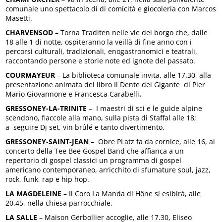
comunale uno spettacolo di di comicità e giocoleria con Marcos
Masetti.
CHARVENSOD
– Torna Traditen nelle vie del borgo che, dalle
18 alle 1 di notte, ospiteranno la veillà di fine anno con i
percorsi culturali, tradizionali, enogastronomici e teatrali,
raccontando persone e storie note ed ignote del passato.
COURMAYEUR
– La biblioteca comunale invita, alle 17.30, alla
presentazione animata del libro Il Dente del Gigante di Pier
Mario Giovannone e Francesca Carabelli
.
GRESSONEY-LA-TRINITE
– I maestri di sci e le guide alpine
scendono, fiaccole alla mano, sulla pista di Staffal alle 18;
a seguire Dj set, vin brûlé e tanto divertimento.
GRESSONEY-SAINT-JEAN
– Obre PLatz fa da cornice, alle 16, al
concerto della Tee Bee Gospel Band che affianca a un
repertorio di gospel classici un programma di gospel
americano contemporaneo, arricchito di sfumature soul, jazz,
rock, funk, rap e hip hop.
LA MAGDELEINE
– Il Coro La Manda di Hône si esibirà, alle
20.45, nella chiesa parrocchiale.
LA SALLE
– Maison Gerbollier accoglie, alle 17.30, Eliseo