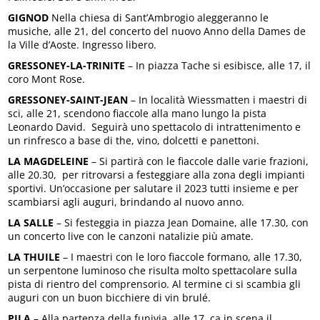
GIGNOD
Nella chiesa di Sant’Ambrogio aleggeranno le
musiche, alle 21, del concerto del nuovo Anno della Dames de
la Ville d’Aoste. Ingresso libero.
GRESSONEY-LA-TRINITE
– In piazza Tache si esibisce, alle 17, il
coro Mont Rose.
GRESSONEY-SAINT-JEAN
– In località Wiessmatten i maestri di
sci, alle 21, scendono fiaccole alla mano lungo la pista
Leonardo David. Seguirà uno spettacolo di intrattenimento e
un rinfresco a base di the, vino, dolcetti e panettoni.
LA MAGDELEINE
– Si partirà con le fiaccole dalle varie frazioni,
alle 20.30, per ritrovarsi a festeggiare alla zona degli impianti
sportivi. Un’occasione per salutare il 2023 tutti insieme e per
scambiarsi agli auguri, brindando al nuovo anno.
LA SALLE
– Si festeggia in piazza Jean Domaine, alle 17.30, con
un concerto live con le canzoni natalizie più amate.
LA THUILE
– I maestri con le loro fiaccole formano, alle 17.30,
un serpentone luminoso che risulta molto spettacolare sulla
pista di rientro del comprensorio. Al termine ci si scambia gli
auguri con un buon bicchiere di vin brulé.
PILA
– Alla partenza della funivia, alle 17, ca in scena il