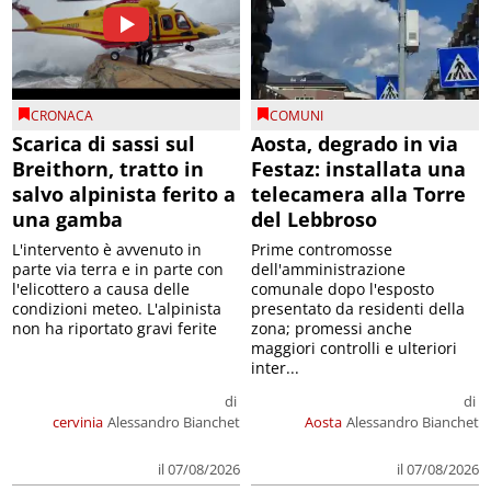
CRONACA
COMUNI
Scarica di sassi sul
Aosta, degrado in via
Breithorn, tratto in
Festaz: installata una
salvo alpinista ferito a
telecamera alla Torre
una gamba
del Lebbroso
L'intervento è avvenuto in
Prime contromosse
parte via terra e in parte con
dell'amministrazione
l'elicottero a causa delle
comunale dopo l'esposto
condizioni meteo. L'alpinista
presentato da residenti della
non ha riportato gravi ferite
zona; promessi anche
maggiori controlli e ulteriori
inter...
di
di
cervinia
Alessandro Bianchet
Aosta
Alessandro Bianchet
il 07/08/2026
il 07/08/2026