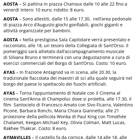
AOSTA
– Si pattina in piazza Chanoux dalle 10 alle 22 fino a
venerdì Intero: 10 euro; ridotto: 8 euro.
AOSTA
– Sono allestiti, dalle 15 alle 17.30, nell’area pedonale
di piazza Arco d’Augusto giochi gonfiabili, giochi giganti e
attività organizzate per bambini.
AOSTA –
Nella prestigiosa Sala Capitolare verrà presentato e
raccontato, alle 18, un tesoro della Collegiata di Sant’Orso. Il
pomeriggio sarà allietato dall’accompagnamento musicale
di Silvana Bruno e terminerà con una degustazione a cura di
esercizi commerciali del Borgo di Sant’Orso. Costo: 10 euro.
AYAS
– In frazione Antagnod va in scena, alle 20.30, la
tradizionale fiaccolata dei maestri di sci alla quale seguirà nel
borgo del paese lo spettacolo dei fuochi artificiali.
AYAS
– Torna l’appuntamento di Natale con il Cinema al
cinema Sant’Anna di Champoluc dove si proietta, alle 17.30, il
film Santocielo di Francesco Amato con Slvo Ficarra, Valentino
Picone, Barbara Ronchi, Maria Chiara Giannetta; alle 21
proiezione della pellicola Wonka di Paul King con Timothée
Chalamet, Keegan-Michael Key, Olivia Colman, Matt Lucas,
Rakhee Thakrar. Costo: 8 euro.
AYMAVILLES
– Il castello fa da cornice, dalle 14 alle 18, alle