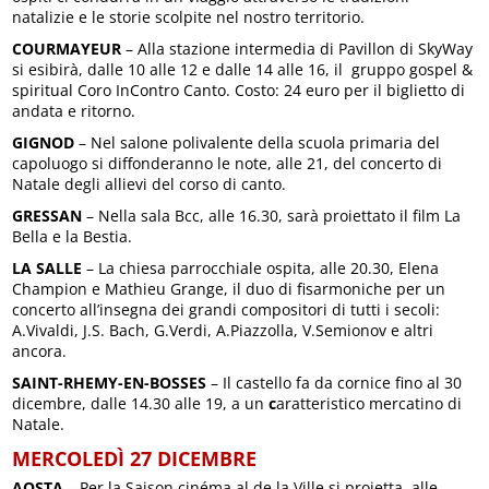
natalizie e le storie scolpite nel nostro territorio.
COURMAYEUR
– Alla stazione intermedia di Pavillon di SkyWay
si esibirà, dalle 10 alle 12 e dalle 14 alle 16, il gruppo gospel &
spiritual Coro InContro Canto. Costo: 24 euro per il biglietto di
andata e ritorno.
GIGNOD
– Nel salone polivalente della scuola primaria del
capoluogo si diffonderanno le note, alle 21, del concerto di
Natale degli allievi del corso di canto.
GRESSAN
– Nella sala Bcc, alle 16.30, sarà proiettato il film La
Bella e la Bestia.
LA SALLE
– La chiesa parrocchiale ospita, alle 20.30, Elena
Champion e Mathieu Grange, il duo di fisarmoniche per un
concerto all’insegna dei grandi compositori di tutti i secoli:
A.Vivaldi, J.S. Bach, G.Verdi, A.Piazzolla, V.Semionov e altri
ancora.
SAINT-RHEMY-EN-BOSSES
– Il castello fa da cornice fino al 30
dicembre, dalle 14.30 alle 19, a un
c
aratteristico mercatino di
Natale.
MERCOLEDÌ 27 DICEMBRE
AOSTA
– Per la Saison cinéma al de la Ville si proietta, alle