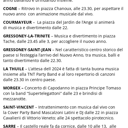
anno ballando e brindando insieme.
COGNE
– Ritrovo in piazza Chanoux, alle 23.30, per aspettare il
nuovo anno con animazione musicale dal vivo.
COURMAYEUR
– La piazza del Jardin de l’Ange si animerà
di musica e divertimento dalle 22.
GRESSONEY-LA-TRINITE
– Musica e divertimento in piazza
Tache, dalle 23.45 alle 3, per accogliere il nuovo anno.
GRESSONEY-SAINT-JEAN
– Nel caratteristico centro storico del
paese si festeggia l’arrivo del Nuovo Anno, tra musica, balli e
tanto divertimento dalle 22.30.
LA THUILE
– L’attesa dell 2024 è fatta di tanta buona musica
insieme alla TNT Party Band e al loro repertorio di canzoni
dalle 23.30 in centro paese.
MORGEX –
Concerto di Capodanno in piazza Principe Tomaso
con la band “Supertelegattoni” dalle 23 e brindisi di
mezzanotte.
SAINT-VINCENT
– Intrattenimento con musica dal vivo con
la Cover Party Band Mascalzoni Latini e DJ dalle 22 in piazza
Cavalierii di Vittorio Veneto; alle 24 spettacolo pirotecnico.
SARRE
– Il castello reale fa da cornice, dalle 10 alle 13, alle