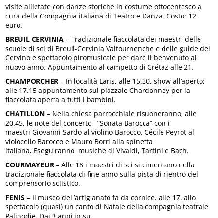
visite allietate con danze storiche in costume ottocentesco a
cura della Compagnia italiana di Teatro e Danza. Costo: 12
euro.
BREUIL CERVINIA
– Tradizionale fiaccolata dei maestri delle
scuole di sci di Breuil-Cervinia Valtournenche e delle guide del
Cervino e spettacolo piromusicale per dare il benvenuto al
nuovo anno. Appuntamento al campetto di Crétaz alle 21.
CHAMPORCHER
– In località Laris, alle 15.30, show all’aperto;
alle 17.15 appuntamento sul piazzale Chardonney per la
fiaccolata aperta a tutti i bambini.
CHATILLON
– Nella chiesa parrocchiale risuoneranno, alle
20.45, le note del concerto ”Sonata Barocca” con i
maestri Giovanni Sardo al violino Barocco, Cécile Peyrot al
violocello Barocco e Mauro Borri alla spinetta
italiana
.
Eseguiranno musiche di Vivaldi, Tartini e Bach.
COURMAYEUR
– Alle 18 i maestri di sci si cimentano nella
tradizionale fiaccolata di fine anno sulla pista di rientro del
comprensorio sciistico.
FENIS
– Il museo dell’artigianato fa da cornice, alle 17, allo
spettacolo (quasi) un canto di Natale della compagnia teatrale
Palinodie. Dai 3 anni in su.