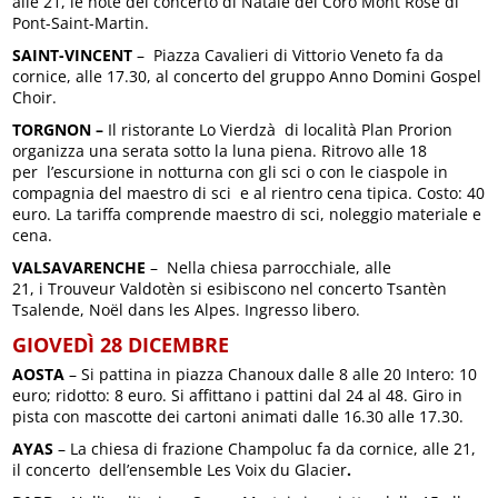
alle 21, le note del concerto di Natale del Coro Mont Rose di
Pont-Saint-Martin.
SAINT-VINCENT
– Piazza Cavalieri di Vittorio Veneto fa da
cornice, alle 17.30, al concerto del gruppo Anno Domini Gospel
Choir.
TORGNON –
Il ristorante Lo Vierdzà di località Plan Prorion
organizza una serata sotto la luna piena. Ritrovo alle 18
per l’escursione in notturna con gli sci o con le ciaspole in
compagnia del maestro di sci e al rientro cena tipica. Costo: 40
euro. La tariffa comprende maestro di sci, noleggio materiale e
cena.
VALSAVARENCHE
– Nella chiesa parrocchiale, alle
21, i Trouveur Valdotèn si esibiscono nel concerto Tsantèn
Tsalende, Noël dans les Alpes. Ingresso libero.
GIOVEDÌ 28 DICEMBRE
AOSTA
– Si pattina in piazza Chanoux dalle 8 alle 20 Intero: 10
euro; ridotto: 8 euro. Si affittano i pattini dal 24 al 48. Giro in
pista con mascotte dei cartoni animati dalle 16.30 alle 17.30.
AYAS
– La chiesa di frazione Champoluc fa da cornice, alle 21,
il concerto dell’ensemble Les Voix du Glacier
.