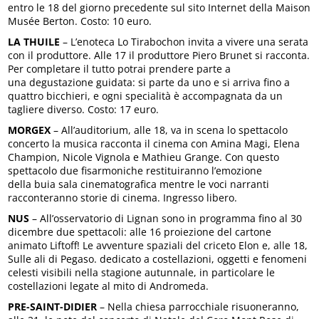
entro le 18 del giorno precedente sul sito Internet della Maison
Musée Berton. Costo: 10 euro.
LA THUILE
– L’enoteca Lo Tirabochon invita a vivere una serata
con il produttore. Alle 17 il produttore Piero Brunet si racconta.
Per completare il tutto potrai prendere parte a
una degustazione guidata: si parte da uno e si arriva fino a
quattro bicchieri, e ogni specialità è accompagnata da un
tagliere diverso. Costo: 17 euro.
MORGEX
– All’auditorium, alle 18, va in scena lo spettacolo
concerto la musica racconta il cinema con Amina Magi, Elena
Champion, Nicole Vignola e Mathieu Grange. Con questo
spettacolo due fisarmoniche restituiranno l’emozione
della buia sala cinematografica mentre le voci narranti
racconteranno storie di cinema. Ingresso libero.
NUS
– All’osservatorio di Lignan sono in programma fino al 30
dicembre due spettacoli: alle 16 proiezione del cartone
animato Liftoff! Le avventure spaziali del criceto Elon e, alle 18,
Sulle ali di Pegaso. dedicato a costellazioni, oggetti e fenomeni
celesti visibili nella stagione autunnale, in particolare le
costellazioni legate al mito di Andromeda.
PRE-SAINT-DIDIER
– Nella chiesa parrocchiale risuoneranno,