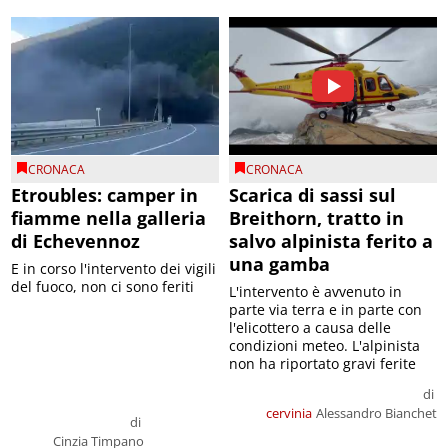
CRONACA
CRONACA
Etroubles: camper in
Scarica di sassi sul
fiamme nella galleria
Breithorn, tratto in
di Echevennoz
salvo alpinista ferito a
una gamba
E in corso l'intervento dei vigili
del fuoco, non ci sono feriti
L'intervento è avvenuto in
parte via terra e in parte con
l'elicottero a causa delle
condizioni meteo. L'alpinista
non ha riportato gravi ferite
di
cervinia
Alessandro Bianchet
di
Cinzia Timpano