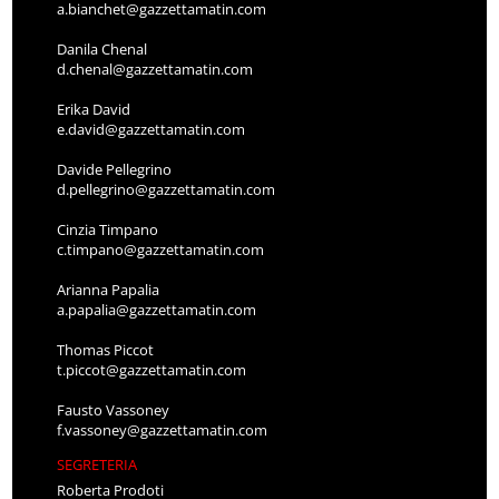
a.bianchet@gazzettamatin.com
Danila Chenal
d.chenal@gazzettamatin.com
Erika David
e.david@gazzettamatin.com
Davide Pellegrino
d.pellegrino@gazzettamatin.com
Cinzia Timpano
c.timpano@gazzettamatin.com
Arianna Papalia
a.papalia@gazzettamatin.com
Thomas Piccot
t.piccot@gazzettamatin.com
Fausto Vassoney
f.vassoney@gazzettamatin.com
SEGRETERIA
Roberta Prodoti