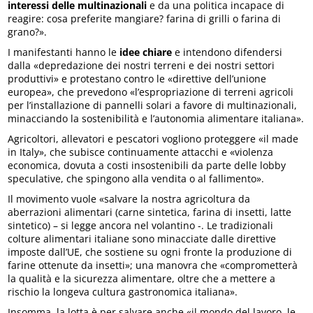
interessi delle multinazionali
e da una politica incapace di
reagire: cosa preferite mangiare? farina di grilli o farina di
grano?».
I manifestanti hanno le
idee chiare
e intendono difendersi
dalla «depredazione dei nostri terreni e dei nostri settori
produttivi» e protestano contro le «direttive dell’unione
europea», che prevedono «l’espropriazione di terreni agricoli
per l’installazione di pannelli solari a favore di multinazionali,
minacciando la sostenibilità e l’autonomia alimentare italiana».
Agricoltori, allevatori e pescatori vogliono proteggere «il made
in Italy», che subisce continuamente attacchi e «violenza
economica, dovuta a costi insostenibili da parte delle lobby
speculative, che spingono alla vendita o al fallimento».
Il movimento vuole «salvare la nostra agricoltura da
aberrazioni alimentari (carne sintetica, farina di insetti, latte
sintetico) – si legge ancora nel volantino -. Le tradizionali
colture alimentari italiane sono minacciate dalle direttive
imposte dall’UE, che sostiene su ogni fronte la produzione di
farine ottenute da insetti»; una manovra che «comprometterà
la qualità e la sicurezza alimentare, oltre che a mettere a
rischio la longeva cultura gastronomica italiana».
Insomma, la lotta è per salvare anche «il mondo del lavoro, le