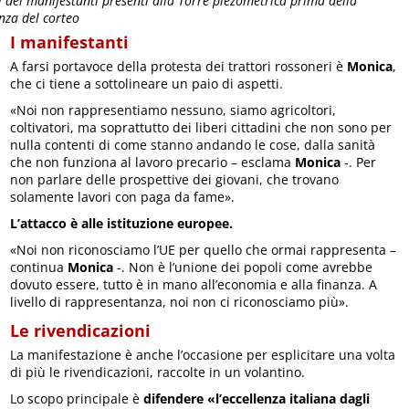
i dei manifestanti presenti alla Torre piezometrica prima della
nza del corteo
I manifestanti
A farsi portavoce della protesta dei trattori rossoneri è
Monica
,
che ci tiene a sottolineare un paio di aspetti.
«Noi non rappresentiamo nessuno, siamo agricoltori,
coltivatori, ma soprattutto dei liberi cittadini che non sono per
nulla contenti di come stanno andando le cose, dalla sanità
che non funziona al lavoro precario – esclama
Monica
-. Per
non parlare delle prospettive dei giovani, che trovano
solamente lavori con paga da fame».
L’attacco è alle istituzione europee.
«Noi non riconosciamo l’UE per quello che ormai rappresenta –
continua
Monica
-. Non è l’unione dei popoli come avrebbe
dovuto essere, tutto è in mano all’economia e alla finanza. A
livello di rappresentanza, noi non ci riconosciamo più».
Le rivendicazioni
La manifestazione è anche l’occasione per esplicitare una volta
di più le rivendicazioni, raccolte in un volantino.
Lo scopo principale è
difendere «l’eccellenza italiana dagli