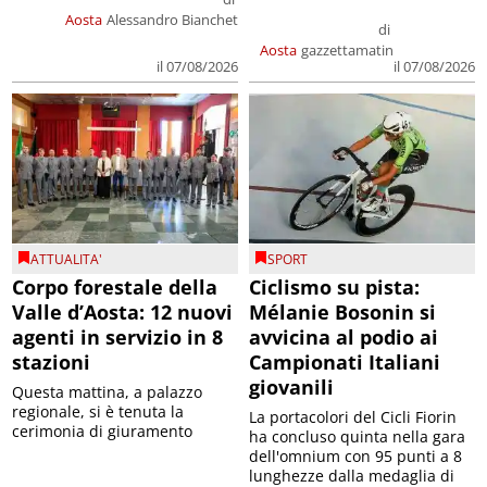
Aosta
Alessandro Bianchet
di
Aosta
gazzettamatin
il 07/08/2026
il 07/08/2026
ATTUALITA'
SPORT
Corpo forestale della
Ciclismo su pista:
Valle d’Aosta: 12 nuovi
Mélanie Bosonin si
agenti in servizio in 8
avvicina al podio ai
stazioni
Campionati Italiani
giovanili
Questa mattina, a palazzo
regionale, si è tenuta la
La portacolori del Cicli Fiorin
cerimonia di giuramento
ha concluso quinta nella gara
dell'omnium con 95 punti a 8
lunghezze dalla medaglia di