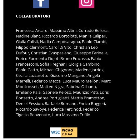
COLLABORATORI
Francesca Arcaro, Massimo Altini, Corrado Bellora,
Nadine Blanc, Riccardo Bortolotti, Manila Calipari,
Giulia Calisti, Nadia Camposaragna, Paolo Ciambi,
Filippo Clermont, Carol Di Vito, Christian Leo
Dufour, Christian Evaspasiano, Giuseppe Farinella,
Enrico Formento Dojot, Bruno Fracasso, Fabio
Francesconi, Sofia Fregnani, Giorgia Gambino,
Paolo Gatto, Michael Ghignone, Marlène Jorrioz,
Cecilia Lazzarotto, Giacomo Mangano, Angela
Marrelli, Federico Mecca, Luca Mauro Melloni, Marc
Montrosset, Matteo Nigra, Sabrina Olibano,
Emiliano Pala, Gabriele Peloso, Maurizio Pitti, Loris
Ponsetto, Andrea Portigliatti, Mattia Pramotton,
Deniel Pession, Raffaele Romano, Enrico Ruggeri,
Riccardo Savoye, Federica Tercinod, Federico
Tigellio Benvenuto, Luca Massimo Trifilò