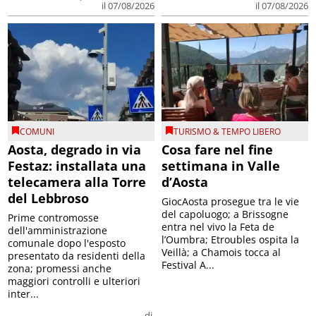
il 07/08/2026
il 07/08/2026
COMUNI
TURISMO & TEMPO LIBERO
Aosta, degrado in via
Cosa fare nel fine
Festaz: installata una
settimana in Valle
telecamera alla Torre
d’Aosta
del Lebbroso
GiocAosta prosegue tra le vie
del capoluogo; a Brissogne
Prime contromosse
entra nel vivo la Feta de
dell'amministrazione
l’Oumbra; Etroubles ospita la
comunale dopo l'esposto
Veillà; a Chamois tocca al
presentato da residenti della
Festival A...
zona; promessi anche
maggiori controlli e ulteriori
inter...
di