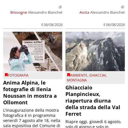
di
di
Brissogne
Alessandro Bianchet
Aosta
Alessandro Bianchet
il 06/08/2026
il 06/08/2026
FOTOGRAFIA
AMBIENTE
,
GHIACCIAI
,
MONTAGNA
Anima Alpina, le
Ghiacciaio
fotografie di Ilenia
Planpincieux,
Noussan in mostra a
riapertura diurna
Ollomont
della strada della Val
L'inaugurazione della mostra
Ferret
fotografica è in programma
venerdì 7 agosto alle 18, nella
Riapre oggi, giovedì 6 agosto,
sala espositiva del Comune di
solo di giorno e solo in