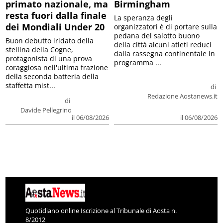
primato nazionale, ma
Birmingham
resta fuori dalla finale
La speranza degli
dei Mondiali Under 20
organizzatori è di portare sulla
pedana del salotto buono
Buon debutto iridato della
della città alcuni atleti reduci
stellina della Cogne,
dalla rassegna continentale in
protagonista di una prova
programma ...
coraggiosa nell'ultima frazione
della seconda batteria della
staffetta mist...
di
Redazione Aostanews.it
di
Davide Pellegrino
il 06/08/2026
il 06/08/2026
Quotidiano online Iscrizione al Tribunale di Aosta n.
8/2012