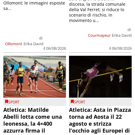
Ollomont; le immagini esposte
discesa, la strada comunale
sa...
della Val Ferret; si riduce lo
scenario di rischio, in
movimento u...
di
Courmayeur
Erika David
di
Ollomont
Erika David
il 06/08/2026
il 06/08/2026
SPORT
SPORT
Atletica: Matilde
Atletica: Asta in Piazza
Abelli lotta come una
torna ad Aosta il 22
leonessa, la 4×400
agosto e strizza
azzurra firma il
l’occhio agli Europei di