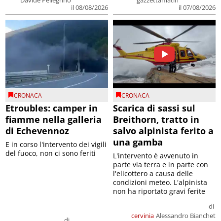
Davide Pellegrino
gazzettamatin
il 08/08/2026
il 07/08/2026
CRONACA
CRONACA
Etroubles: camper in
Scarica di sassi sul
fiamme nella galleria
Breithorn, tratto in
di Echevennoz
salvo alpinista ferito a
una gamba
E in corso l'intervento dei vigili
del fuoco, non ci sono feriti
L'intervento è avvenuto in
parte via terra e in parte con
l'elicottero a causa delle
condizioni meteo. L'alpinista
non ha riportato gravi ferite
di
cervinia
Alessandro Bianchet
di