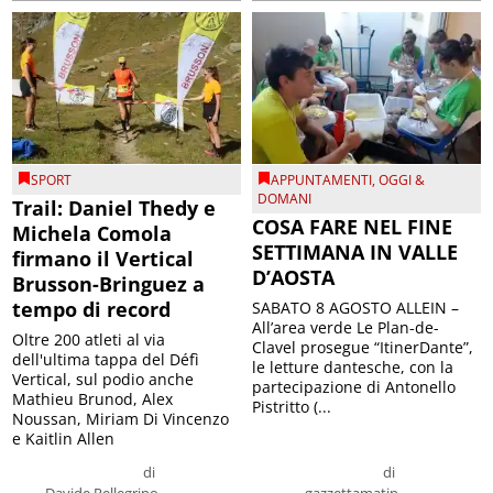
SPORT
APPUNTAMENTI
,
OGGI &
DOMANI
Trail: Daniel Thedy e
COSA FARE NEL FINE
Michela Comola
SETTIMANA IN VALLE
firmano il Vertical
D’AOSTA
Brusson-Bringuez a
tempo di record
SABATO 8 AGOSTO ALLEIN –
All’area verde Le Plan-de-
Oltre 200 atleti al via
Clavel prosegue “ItinerDante”,
dell'ultima tappa del Défì
le letture dantesche, con la
Vertical, sul podio anche
partecipazione di Antonello
Mathieu Brunod, Alex
Pistritto (...
Noussan, Miriam Di Vincenzo
e Kaitlin Allen
di
di