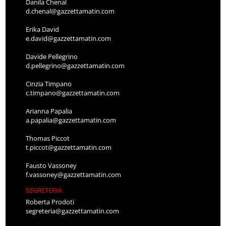
Danila Chenal
d.chenal@gazzettamatin.com
Erika David
e.david@gazzettamatin.com
Davide Pellegrino
d.pellegrino@gazzettamatin.com
Cinzia Timpano
c.timpano@gazzettamatin.com
Arianna Papalia
a.papalia@gazzettamatin.com
Thomas Piccot
t.piccot@gazzettamatin.com
Fausto Vassoney
f.vassoney@gazzettamatin.com
SEGRETERIA
Roberta Prodoti
segreteria@gazzettamatin.com