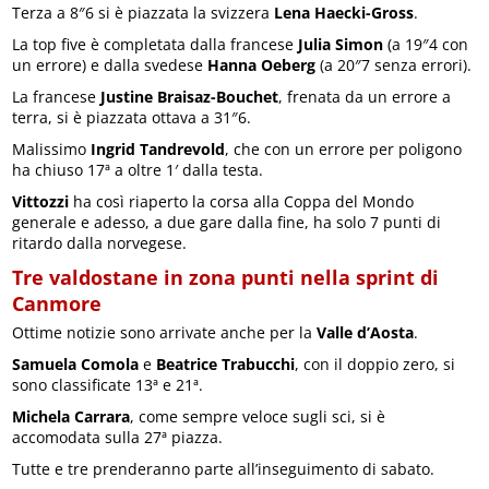
Terza a 8″6 si è piazzata la svizzera
Lena Haecki-Gross
.
La top five è completata dalla francese
Julia Simon
(a 19″4 con
un errore) e dalla svedese
Hanna Oeberg
(a 20″7 senza errori).
La francese
Justine Braisaz-Bouchet
, frenata da un errore a
terra, si è piazzata ottava a 31″6.
Malissimo
Ingrid Tandrevold
, che con un errore per poligono
ha chiuso 17ª a oltre 1′ dalla testa.
Vittozzi
ha così riaperto la corsa alla Coppa del Mondo
generale e adesso, a due gare dalla fine, ha solo 7 punti di
ritardo dalla norvegese.
Tre valdostane in zona punti nella sprint di
Canmore
Ottime notizie sono arrivate anche per la
Valle d’Aosta
.
Samuela Comola
e
Beatrice Trabucchi
, con il doppio zero, si
sono classificate 13ª e 21ª.
Michela Carrara
, come sempre veloce sugli sci, si è
accomodata sulla 27ª piazza.
Tutte e tre prenderanno parte all’inseguimento di sabato.