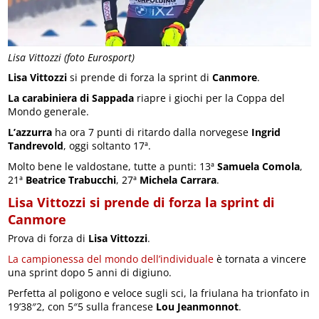
Lisa Vittozzi (foto Eurosport)
Lisa Vittozzi
si prende di forza la sprint di
Canmore
.
La carabiniera di Sappada
riapre i giochi per la Coppa del
Mondo generale.
L’azzurra
ha ora 7 punti di ritardo dalla norvegese
Ingrid
Tandrevold
, oggi soltanto 17ª.
Molto bene le valdostane, tutte a punti: 13ª
Samuela Comola
,
21ª
Beatrice Trabucchi
, 27ª
Michela Carrara
.
Lisa Vittozzi si prende di forza la sprint di
Canmore
Prova di forza di
Lisa Vittozzi
.
La campionessa del mondo dell’individuale
è tornata a vincere
una sprint dopo 5 anni di digiuno.
Perfetta al poligono e veloce sugli sci, la friulana ha trionfato in
19’38″2, con 5″5 sulla francese
Lou Jeanmonnot
.