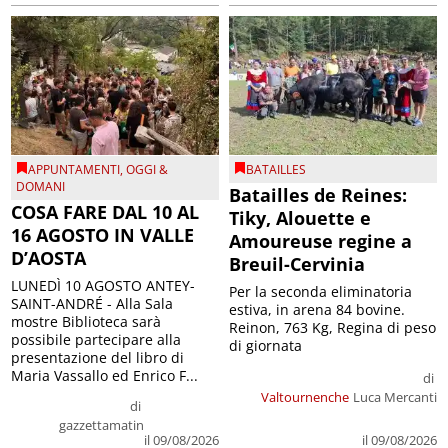
APPUNTAMENTI
,
OGGI &
BATAILLES
DOMANI
Batailles de Reines:
COSA FARE DAL 10 AL
Tiky, Alouette e
16 AGOSTO IN VALLE
Amoureuse regine a
D’AOSTA
Breuil-Cervinia
LUNEDÌ 10 AGOSTO ANTEY-
Per la seconda eliminatoria
SAINT-ANDRÉ - Alla Sala
estiva, in arena 84 bovine.
mostre Biblioteca sarà
Reinon, 763 Kg, Regina di peso
possibile partecipare alla
di giornata
presentazione del libro di
Maria Vassallo ed Enrico F...
di
Valtournenche
Luca Mercanti
di
gazzettamatin
il 09/08/2026
il 09/08/2026