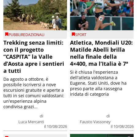
PUBBLIREDAZIONALI
SPORT
Trekking senza limiti:
Atletica, Mondiali U20:
con il progetto
Matilde Abelli brilla
“CASPITA” la Valle
nella finale della
d’Aosta apre i sentieri
4×400, ma l’Italia è 7ª
a tutti
Si è chiusa l'esperienza
dell'atleta valdostana a
Da agosto a ottobre, è
Eugene, Stati Uniti, dove ha
possibile iscriversi a nove
preso parte alla rassegna
escursioni gratuite e aperte a
iridata di categoria
tutti in sei comuni valdostani:
un'esperienza alpina
condivisa grazi...
di
di
Luca Mercanti
Fausto Vassoney
il 10/08/2026
il 10/08/2026