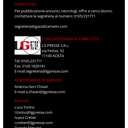
CONTATTACI
Per pubblicazione annunci, necrologi, offro e cerco lavoro,
contattare la segreteria al numero: 0165/231711
segreteria@gazzettamatin.com
CONCESSIONARIA DI PUBBLICITÀ
LG PRESSE S.R.L.
via Festaz, 52
11100 AOSTA
Tel: 0165.231711
Fax: 0165.1820141
E-mail
segreteria@lgpresse.com
RESPONSABILE DI AGENZIA
Arianna Gori Chisari
E-mail
a.chisari@lgpresse.com
Account
Luca Torino
l.torino@lgpresse.com
Ivana Cretier
i.cretier@lgpresse.com
Daniele Fimiano