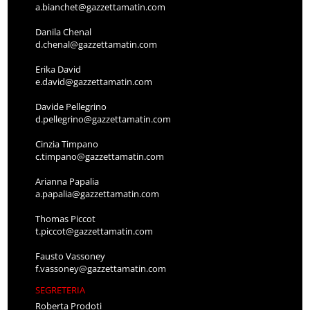
a.bianchet@gazzettamatin.com
Danila Chenal
d.chenal@gazzettamatin.com
Erika David
e.david@gazzettamatin.com
Davide Pellegrino
d.pellegrino@gazzettamatin.com
Cinzia Timpano
c.timpano@gazzettamatin.com
Arianna Papalia
a.papalia@gazzettamatin.com
Thomas Piccot
t.piccot@gazzettamatin.com
Fausto Vassoney
f.vassoney@gazzettamatin.com
SEGRETERIA
Roberta Prodoti