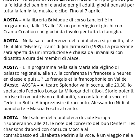
la felicità dei bambini e anche per gli adulti, giochi pensati per
tutta la famiglia, musica e cibo. Fino al 7 aprile.
AOSTA
– Alla libreria Briviodue di corso Lancieri è in
programma, dalle 15 alle 18, un pomeriggio di giochi con
Cranio Creation con giochi da tavolo per tutta la famiglia.
AOSTA
– Nella sala conferenze della biblioteca si proietta, alle
16, il film “Mystery Train” di Jim Jarmusch (1989). La proiezione
sarà aperta da un’introduzione e chiusa da un’analisi con
dibattito a cura dei membri di Aiace.
AOSTA
– È in programma nella sala Maria Ida Viglino di
palazzo regionale, alle 17, la conferenza in francese 6 heures
en classe e puis… ? Le français et la francophonie en Vallée
d’Aoste. AOSTA – Al teatro Splendor va in scena, alle 20.30, lo
spettacolo Federico Longa La Milonga del fùtbol. Storie potenti,
intrise di romanticismo e italianità, raccontate dalla voce di
Federico Buffa. A impreziosire il racconto, Alessandro Nidi al
pianoforte e Mascia Foschi al canto.
AOSTA
– Nel salone della biblioteca di viale Europa
risuoneranno, alle 21, le note del concerto del Duo Denfert Les
chansons d’abord con conLuca Moccia al
contrabbasso ed Elisabetta Padrin alla voce, è un viaggio nella