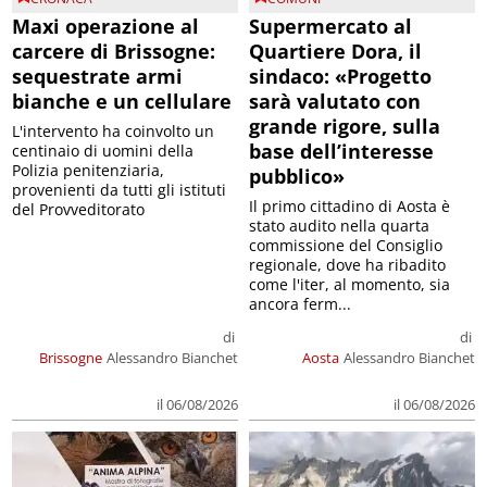
Maxi operazione al
Supermercato al
carcere di Brissogne:
Quartiere Dora, il
sequestrate armi
sindaco: «Progetto
bianche e un cellulare
sarà valutato con
grande rigore, sulla
L'intervento ha coinvolto un
base dell’interesse
centinaio di uomini della
Polizia penitenziaria,
pubblico»
provenienti da tutti gli istituti
Il primo cittadino di Aosta è
del Provveditorato
stato audito nella quarta
commissione del Consiglio
regionale, dove ha ribadito
come l'iter, al momento, sia
ancora ferm...
di
di
Brissogne
Alessandro Bianchet
Aosta
Alessandro Bianchet
il 06/08/2026
il 06/08/2026