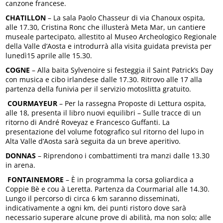
canzone francese.
CHATILLON
– La sala Paolo Chasseur di via Chanoux ospita,
alle 17.30, Cristina Ronc che illusterà Meta Mar, un cantiere
museale partecipato, allestito al Museo Archeologico Regionale
della Valle d’Aosta e introdurrà alla visita guidata prevista per
lunedì15 aprile alle 15.30.
COGNE
– Alla baita Sylvenoire si festeggia il Saint Patrick’s Day
con musica e cibo irlandese dalle 17.30. Ritrovo alle 17 alla
partenza della funivia per il servizio motoslitta gratuito.
COURMAYEUR
– Per la rassegna Proposte di Lettura ospita,
alle 18, presenta il libro nuovi equilibri – Sulle tracce di un
ritorno di André Roveyaz e Francesco Guffanti. La
presentazione del volume fotografico sul ritorno del lupo in
Alta Valle d’Aosta sarà seguita da un breve aperitivo.
DONNAS
– Riprendono i combattimenti tra manzi dalle 13.30
in arena.
FONTAINEMORE
– È in programma la corsa goliardica a
Coppie Bè e cou à Leretta. Partenza da Courmarial alle 14.30.
Lungo il percorso di circa 6 km saranno disseminati,
indicativamente a ogni km, dei punti ristoro dove sarà
necessario superare alcune prove di abilità, ma non solo; alle