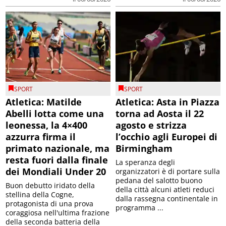
SPORT
SPORT
Atletica: Matilde
Atletica: Asta in Piazza
Abelli lotta come una
torna ad Aosta il 22
leonessa, la 4×400
agosto e strizza
azzurra firma il
l’occhio agli Europei di
primato nazionale, ma
Birmingham
resta fuori dalla finale
La speranza degli
dei Mondiali Under 20
organizzatori è di portare sulla
pedana del salotto buono
Buon debutto iridato della
della città alcuni atleti reduci
stellina della Cogne,
dalla rassegna continentale in
protagonista di una prova
programma ...
coraggiosa nell'ultima frazione
della seconda batteria della