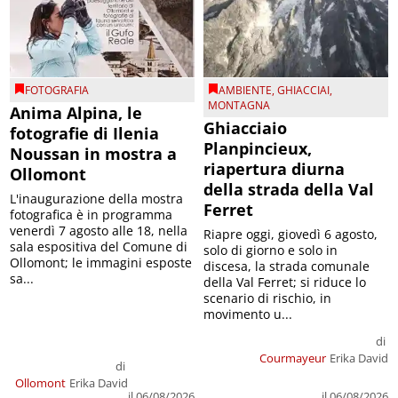
FOTOGRAFIA
AMBIENTE
,
GHIACCIAI
,
MONTAGNA
Anima Alpina, le
Ghiacciaio
fotografie di Ilenia
Planpincieux,
Noussan in mostra a
riapertura diurna
Ollomont
della strada della Val
L'inaugurazione della mostra
Ferret
fotografica è in programma
venerdì 7 agosto alle 18, nella
Riapre oggi, giovedì 6 agosto,
sala espositiva del Comune di
solo di giorno e solo in
Ollomont; le immagini esposte
discesa, la strada comunale
sa...
della Val Ferret; si riduce lo
scenario di rischio, in
movimento u...
di
Courmayeur
Erika David
di
Ollomont
Erika David
il 06/08/2026
il 06/08/2026