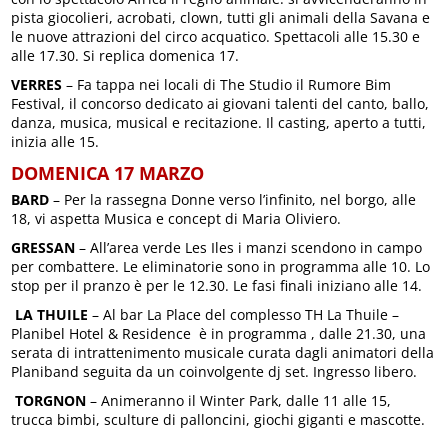
pista giocolieri, acrobati, clown, tutti gli animali della Savana e
le nuove attrazioni del circo acquatico. Spettacoli alle 15.30 e
alle 17.30. Si replica domenica 17.
VERRES
– Fa tappa nei locali di The Studio il Rumore Bim
Festival, il concorso dedicato ai giovani talenti del canto, ballo,
danza, musica, musical e recitazione. Il casting, aperto a tutti,
inizia alle 15.
DOMENICA 17 MARZO
BARD
– Per la rassegna Donne verso l’infinito, nel borgo, alle
18, vi aspetta Musica e concept di Maria Oliviero.
GRESSAN
– All’area verde Les Iles i manzi scendono in campo
per combattere. Le eliminatorie sono in programma alle 10. Lo
stop per il pranzo è per le 12.30. Le fasi finali iniziano alle 14.
LA THUILE
– Al bar La Place del complesso TH La Thuile –
Planibel Hotel & Residence è in programma , dalle 21.30, una
serata di intrattenimento musicale curata dagli animatori della
Planiband seguita da un coinvolgente dj set. Ingresso libero.
TORGNON
– Animeranno il Winter Park, dalle 11 alle 15,
trucca bimbi, sculture di palloncini, giochi giganti e mascotte.