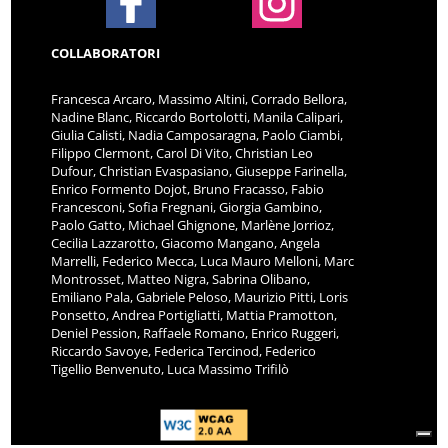
COLLABORATORI
Francesca Arcaro, Massimo Altini, Corrado Bellora,
Nadine Blanc, Riccardo Bortolotti, Manila Calipari,
Giulia Calisti, Nadia Camposaragna, Paolo Ciambi,
Filippo Clermont, Carol Di Vito, Christian Leo
Dufour, Christian Evaspasiano, Giuseppe Farinella,
Enrico Formento Dojot, Bruno Fracasso, Fabio
Francesconi, Sofia Fregnani, Giorgia Gambino,
Paolo Gatto, Michael Ghignone, Marlène Jorrioz,
Cecilia Lazzarotto, Giacomo Mangano, Angela
Marrelli, Federico Mecca, Luca Mauro Melloni, Marc
Montrosset, Matteo Nigra, Sabrina Olibano,
Emiliano Pala, Gabriele Peloso, Maurizio Pitti, Loris
Ponsetto, Andrea Portigliatti, Mattia Pramotton,
Deniel Pession, Raffaele Romano, Enrico Ruggeri,
Riccardo Savoye, Federica Tercinod, Federico
Tigellio Benvenuto, Luca Massimo Trifilò