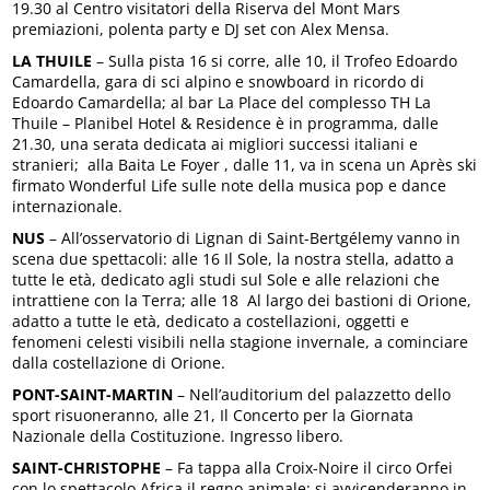
19.30 al Centro visitatori della Riserva del Mont Mars
premiazioni, polenta party e DJ set con Alex Mensa.
LA THUILE
– Sulla pista 16 si corre, alle 10, il Trofeo Edoardo
Camardella, gara di sci alpino e snowboard in ricordo di
Edoardo Camardella; al bar La Place del complesso TH La
Thuile – Planibel Hotel & Residence è in programma, dalle
21.30, una serata dedicata ai migliori successi italiani e
stranieri; alla Baita Le Foyer , dalle 11, va in scena un Après ski
firmato Wonderful Life sulle note della musica pop e dance
internazionale.
NUS
– All’osservatorio di Lignan di Saint-Bertgélemy vanno in
scena due spettacoli: alle 16 Il Sole, la nostra stella, adatto a
tutte le età, dedicato agli studi sul Sole e alle relazioni che
intrattiene con la Terra; alle 18 Al largo dei bastioni di Orione,
adatto a tutte le età, dedicato a costellazioni, oggetti e
fenomeni celesti visibili nella stagione invernale, a cominciare
dalla costellazione di Orione.
PONT-SAINT-MARTIN
– Nell’auditorium del palazzetto dello
sport risuoneranno, alle 21, Il Concerto per la Giornata
Nazionale della Costituzione. Ingresso libero.
SAINT-CHRISTOPHE
– Fa tappa alla Croix-Noire il circo Orfei
con lo spettacolo Africa il regno animale: si avvicenderanno in