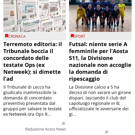
CRONACA
SPORT
Terremoto editoria: il
Futsal: niente serie A
Tribunale boccia il
femminile per l’Aosta
concordato delle
511, la Divisione
testate Ops (ex
nazionale non accoglie
Netweek); si dimette
la domanda di
l’ad
ripescaggio
Il Tribunale di Lecco ha
La Divisione calcio a 5 ha
giudicato inammissibile la
deciso di non varare un girone
domanda di concordato
dispari, lasciando il club del
preventivo presentata dal
capoluogo regionale in B;
gruppo per salvare le testate
ufficializzate le avversarie dei
ex Netweek ora Ops R...
gi...
di
Redazione Aosta News
di