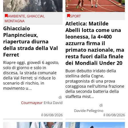
AMBIENTE
,
GHIACCIAI
,
SPORT
MONTAGNA
Atletica: Matilde
Ghiacciaio
Abelli lotta come una
Planpincieux,
leonessa, la 4×400
riapertura diurna
azzurra firma il
della strada della Val
primato nazionale, ma
Ferret
resta fuori dalla finale
dei Mondiali Under 20
Riapre oggi, giovedì 6 agosto,
solo di giorno e solo in
Buon debutto iridato della
discesa, la strada comunale
stellina della Cogne,
della Val Ferret; si riduce lo
protagonista di una prova
scenario di rischio, in
coraggiosa nell'ultima frazione
movimento u...
della seconda batteria della
staffetta mist...
di
Courmayeur
Erika David
di
Davide Pellegrino
il 06/08/2026
il 06/08/2026