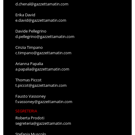
d.chenal@gazzettamatin.com
Erika David
e.david@gazzettamatin.com
Davide Pellegrino
d.pellegrino@gazzettamatin.com
Cinzia Timpano
c.timpano@gazzettamatin.com
Arianna Papalia
a.papalia@gazzettamatin.com
Thomas Piccot
t.piccot@gazzettamatin.com
Fausto Vassoney
f.vassoney@gazzettamatin.com
SEGRETERIA
Roberta Prodoti
segreteria@gazzettamatin.com
Stefania Muscolo