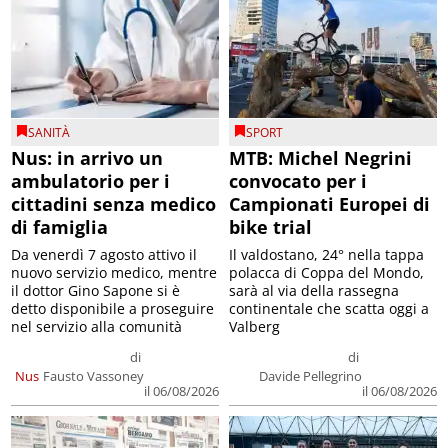
SANITÀ
SPORT
Nus: in arrivo un
MTB: Michel Negrini
ambulatorio per i
convocato per i
cittadini senza medico
Campionati Europei di
di famiglia
bike trial
Da venerdì 7 agosto attivo il
Il valdostano, 24° nella tappa
nuovo servizio medico, mentre
polacca di Coppa del Mondo,
il dottor Gino Sapone si è
sarà al via della rassegna
detto disponibile a proseguire
continentale che scatta oggi a
nel servizio alla comunità
Valberg
di
di
Nus
Fausto Vassoney
Davide Pellegrino
il 06/08/2026
il 06/08/2026