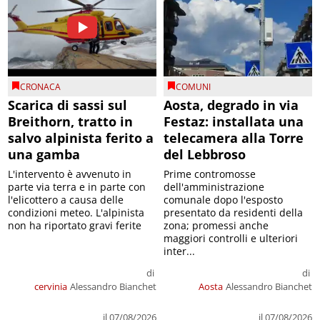
CRONACA
COMUNI
Scarica di sassi sul
Aosta, degrado in via
Breithorn, tratto in
Festaz: installata una
salvo alpinista ferito a
telecamera alla Torre
una gamba
del Lebbroso
L'intervento è avvenuto in
Prime contromosse
parte via terra e in parte con
dell'amministrazione
l'elicottero a causa delle
comunale dopo l'esposto
condizioni meteo. L'alpinista
presentato da residenti della
non ha riportato gravi ferite
zona; promessi anche
maggiori controlli e ulteriori
inter...
di
di
cervinia
Alessandro Bianchet
Aosta
Alessandro Bianchet
il 07/08/2026
il 07/08/2026