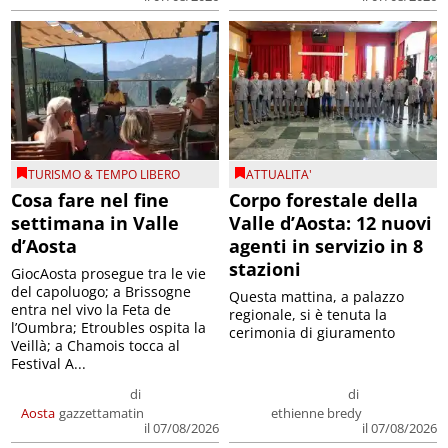
TURISMO & TEMPO LIBERO
ATTUALITA'
Cosa fare nel fine
Corpo forestale della
settimana in Valle
Valle d’Aosta: 12 nuovi
d’Aosta
agenti in servizio in 8
stazioni
GiocAosta prosegue tra le vie
del capoluogo; a Brissogne
Questa mattina, a palazzo
entra nel vivo la Feta de
regionale, si è tenuta la
l’Oumbra; Etroubles ospita la
cerimonia di giuramento
Veillà; a Chamois tocca al
Festival A...
di
di
Aosta
gazzettamatin
ethienne bredy
il 07/08/2026
il 07/08/2026