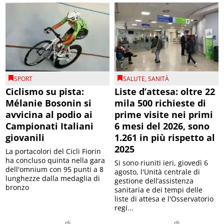
SPORT
SALUTE
,
SANITÀ
Ciclismo su pista:
Liste d’attesa: oltre 22
Mélanie Bosonin si
mila 500 richieste di
avvicina al podio ai
prime visite nei primi
Campionati Italiani
6 mesi del 2026, sono
giovanili
1.261 in più rispetto al
2025
La portacolori del Cicli Fiorin
ha concluso quinta nella gara
Si sono riuniti ieri, giovedì 6
dell'omnium con 95 punti a 8
agosto, l'Unità centrale di
lunghezze dalla medaglia di
gestione dell’assistenza
bronzo
sanitaria e dei tempi delle
liste di attesa e l'Osservatorio
regi...
di
di