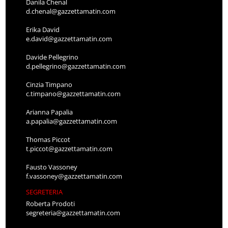
Danila Chenal
d.chenal@gazzettamatin.com
Erika David
e.david@gazzettamatin.com
Davide Pellegrino
d.pellegrino@gazzettamatin.com
Cinzia Timpano
c.timpano@gazzettamatin.com
Arianna Papalia
a.papalia@gazzettamatin.com
Thomas Piccot
t.piccot@gazzettamatin.com
Fausto Vassoney
f.vassoney@gazzettamatin.com
SEGRETERIA
Roberta Prodoti
segreteria@gazzettamatin.com