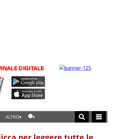
ALTRO
licca per leggere tutte le