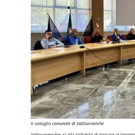
Il consiglio comunale di Valtournenche
Valtournenche: sì alla richiesta di tornare al topon