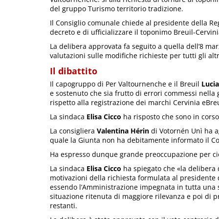
del gruppo Turismo territorio tradizione.
Il Consiglio comunale chiede al presidente della Re
decreto e di ufficializzare il toponimo Breuil-Cervini
La delibera approvata fa seguito a quella dell’8 ma
valutazioni sulle modifiche richieste per tutti gli alt
Il dibattito
Il capogruppo di Per Valtournenche e il Breuil
Luci
e sostenuto che sia frutto di errori commessi nella
rispetto alla registrazione dei marchi Cervinia eBreu
La sindaca
Elisa Cicco
ha risposto che sono in corso 
La consigliera
Valentina Hérin
di Votornén Unì ha ag
quale la Giunta non ha debitamente informato il Co
Ha espresso dunque grande preoccupazione per ciò
La sindaca
Elisa Cicco
ha spiegato che «la delibera 
motivazioni della richiesta formulata al presidente
essendo l’Amministrazione impegnata in tutta una ser
situazione ritenuta di maggiore rilevanza e poi di pr
restanti.