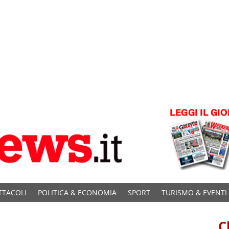
TTACOLI
POLITICA & ECONOMIA
SPORT
TURISMO & EVENTI
C