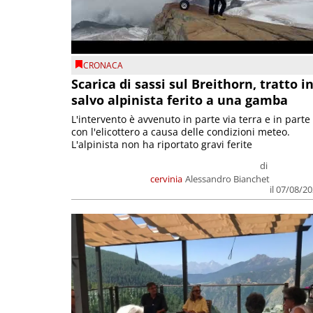
CRONACA
Scarica di sassi sul Breithorn, tratto i
salvo alpinista ferito a una gamba
L'intervento è avvenuto in parte via terra e in parte
con l'elicottero a causa delle condizioni meteo.
L'alpinista non ha riportato gravi ferite
di
cervinia
Alessandro Bianchet
il 07/08/2