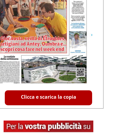
Clicca e scarica la copia