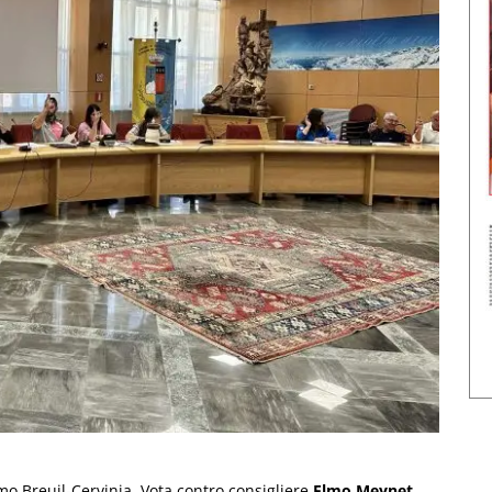
imo Breuil-Cervinia. Vota contro consigliere
Elmo Meynet