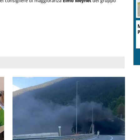
 del consigliere di maggioranza
Elmo Meynet
del gruppo
M
P