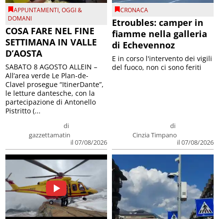
APPUNTAMENTI
,
OGGI &
CRONACA
DOMANI
Etroubles: camper in
COSA FARE NEL FINE
fiamme nella galleria
SETTIMANA IN VALLE
di Echevennoz
D’AOSTA
E in corso l'intervento dei vigili
SABATO 8 AGOSTO ALLEIN –
del fuoco, non ci sono feriti
All’area verde Le Plan-de-
Clavel prosegue “ItinerDante”,
le letture dantesche, con la
partecipazione di Antonello
Pistritto (...
di
di
gazzettamatin
Cinzia Timpano
il 07/08/2026
il 07/08/2026