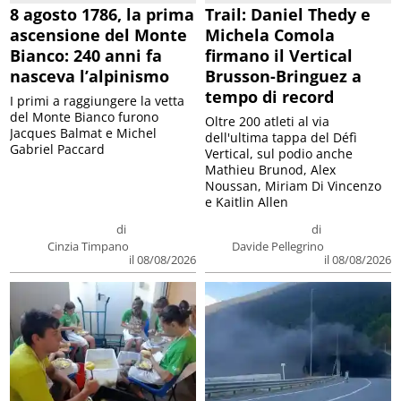
8 agosto 1786, la prima
Trail: Daniel Thedy e
ascensione del Monte
Michela Comola
Bianco: 240 anni fa
firmano il Vertical
nasceva l’alpinismo
Brusson-Bringuez a
tempo di record
I primi a raggiungere la vetta
del Monte Bianco furono
Oltre 200 atleti al via
Jacques Balmat e Michel
dell'ultima tappa del Défì
Gabriel Paccard
Vertical, sul podio anche
Mathieu Brunod, Alex
Noussan, Miriam Di Vincenzo
e Kaitlin Allen
di
di
Cinzia Timpano
Davide Pellegrino
il 08/08/2026
il 08/08/2026