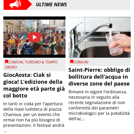
ULTIME NEWS
COMUNI
,
TURISMO & TEMPO
COMUNI
LIBERO
Saint-Pierre: obbligo di
GiocAosta: Ciak si
bollitura dell’acqua in
gioca! L’edizione della
diverse zone del paese
maggiore età parte già
Rimane in vigore l'ordinanza,
col botto
necessaria in seguito alla
recente segnalazione di non
In tanti in coda per l'apertura
conformità dei parametri
della maxi ludoteca di piazza
microbiologici per la potabilità
Chanoux, per un evento che
dell'ac...
ormai non ha più bisogno di
presentazioni. Il festival andrà
...