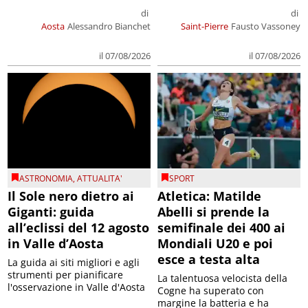
di
di
Aosta
Alessandro Bianchet
Saint-Pierre
Fausto Vassoney
il 07/08/2026
il 07/08/2026
ASTRONOMIA
,
ATTUALITA'
SPORT
Il Sole nero dietro ai
Atletica: Matilde
Giganti: guida
Abelli si prende la
all’eclissi del 12 agosto
semifinale dei 400 ai
in Valle d’Aosta
Mondiali U20 e poi
esce a testa alta
La guida ai siti migliori e agli
strumenti per pianificare
La talentuosa velocista della
l'osservazione in Valle d'Aosta
Cogne ha superato con
margine la batteria e ha