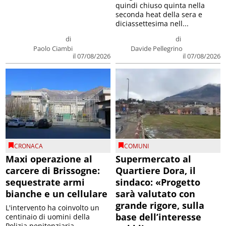
quindi chiuso quinta nella
seconda heat della sera e
diciassettesima nell...
di
di
Paolo Ciambi
Davide Pellegrino
il 07/08/2026
il 07/08/2026
CRONACA
COMUNI
Maxi operazione al
Supermercato al
carcere di Brissogne:
Quartiere Dora, il
sequestrate armi
sindaco: «Progetto
bianche e un cellulare
sarà valutato con
grande rigore, sulla
L'intervento ha coinvolto un
base dell’interesse
centinaio di uomini della
Polizia penitenziaria,