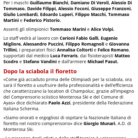
Per i maschi
Guillaume Bianchi, Damiano Di Veroli, Alessio Di
Tommaso, Davide Filippi, Alessio Foconi, Giuseppe Franzoni,
Giulio Lombardi, Edoardo Luperi, Filippo Macchi, Tommaso
Martini
e
Federico Pistorio.
Assenti gli olimpionici
Tommaso Marini
e
Alice Volpi.
Lo staff vedrà al lavoro con
Cerioni Fabio Galli, Eugenio
Migliore, Alessandro Puccini, Filippo Romagnoli
e
Giovanna
Trillini,
i preparatori fisici
Annalisa Coltorti
e
Felice Romano
,
supportati dal medico
Luca Ferraris
, dai fisioterapisti
Matteo
Scodro
e
Stefano Vandini
e dall’armiere
Michael Pasut.
Dopo la sciabola il fioretto
«Come già accaduto prima delle Olimpiadi per la sciabola, ora
sarà il fioretto a usufruire della professionalità e dell’efficienza
che caratterizzano la location di Champoluc, grazie all’impegno
del Comprensorio sciistico Monterosa Ski e del Comune di
Ayas» dice dichiarato
Paolo Azzi
, presidente della Federazione
Italiana Scherma.
«Siamo onorati e orgogliosi di ospitare la Nazionale Italiana di
fioretto nel nostro comprensorio» dice
Giorgio Munari
, A.D. di
Monterosa Ski.