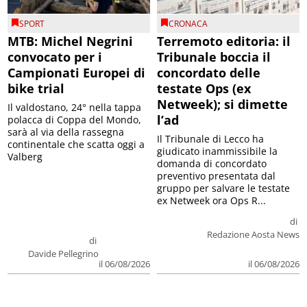
SPORT
CRONACA
MTB: Michel Negrini
Terremoto editoria: il
convocato per i
Tribunale boccia il
Campionati Europei di
concordato delle
bike trial
testate Ops (ex
Netweek); si dimette
Il valdostano, 24° nella tappa
l’ad
polacca di Coppa del Mondo,
sarà al via della rassegna
Il Tribunale di Lecco ha
continentale che scatta oggi a
giudicato inammissibile la
Valberg
domanda di concordato
preventivo presentata dal
gruppo per salvare le testate
ex Netweek ora Ops R...
di
Redazione Aosta News
di
Davide Pellegrino
il 06/08/2026
il 06/08/2026