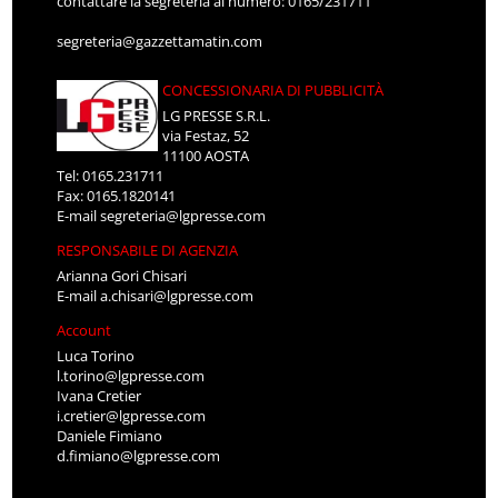
contattare la segreteria al numero: 0165/231711
segreteria@gazzettamatin.com
CONCESSIONARIA DI PUBBLICITÀ
LG PRESSE S.R.L.
via Festaz, 52
11100 AOSTA
Tel: 0165.231711
Fax: 0165.1820141
E-mail
segreteria@lgpresse.com
RESPONSABILE DI AGENZIA
Arianna Gori Chisari
E-mail
a.chisari@lgpresse.com
Account
Luca Torino
l.torino@lgpresse.com
Ivana Cretier
i.cretier@lgpresse.com
Daniele Fimiano
d.fimiano@lgpresse.com