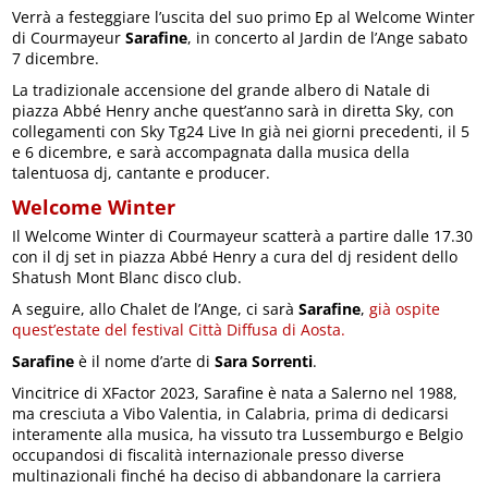
Verrà a festeggiare l’uscita del suo primo Ep al Welcome Winter
di Courmayeur
Sarafine
, in concerto al Jardin de l’Ange sabato
7 dicembre.
La tradizionale accensione del grande albero di Natale di
piazza Abbé Henry anche quest’anno sarà in diretta Sky, con
collegamenti con Sky Tg24 Live In già nei giorni precedenti, il 5
e 6 dicembre, e sarà accompagnata dalla musica della
talentuosa dj, cantante e producer.
Welcome Winter
Il Welcome Winter di Courmayeur scatterà a partire dalle 17.30
con il dj set in piazza Abbé Henry a cura del dj resident dello
Shatush Mont Blanc disco club.
A seguire, allo Chalet de l’Ange, ci sarà
Sarafine
,
già ospite
quest’estate del festival Città Diffusa di Aosta.
Sarafine
è il nome d’arte di
Sara Sorrenti
.
Vincitrice di XFactor 2023, Sarafine è nata a Salerno nel 1988,
ma cresciuta a Vibo Valentia, in Calabria, prima di dedicarsi
interamente alla musica, ha vissuto tra Lussemburgo e Belgio
occupandosi di fiscalità internazionale presso diverse
multinazionali finché ha deciso di abbandonare la carriera