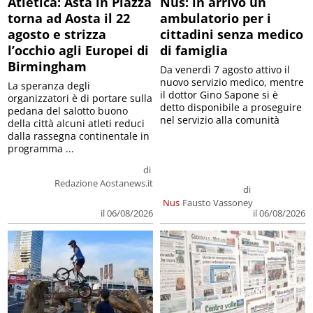
Atletica: Asta in Piazza
Nus: in arrivo un
torna ad Aosta il 22
ambulatorio per i
agosto e strizza
cittadini senza medico
l’occhio agli Europei di
di famiglia
Birmingham
Da venerdì 7 agosto attivo il
nuovo servizio medico, mentre
La speranza degli
il dottor Gino Sapone si è
organizzatori è di portare sulla
detto disponibile a proseguire
pedana del salotto buono
nel servizio alla comunità
della città alcuni atleti reduci
dalla rassegna continentale in
programma ...
di
Redazione Aostanews.it
di
Nus
Fausto Vassoney
il 06/08/2026
il 06/08/2026