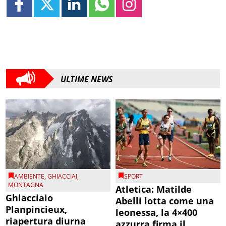
ULTIME NEWS
AMBIENTE
,
GHIACCIAI
,
SPORT
MONTAGNA
Atletica: Matilde
Ghiacciaio
Abelli lotta come una
Planpincieux,
leonessa, la 4×400
riapertura diurna
azzurra firma il