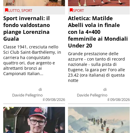
LUTTO
,
SPORT
SPORT
Sport invernali: il
Atletica: Matilde
fondo valdostano
Abelli vola in finale
piange Lorenzina
con la 4×400
Guala
femminile ai Mondiali
Under 20
Classe 1941, cresciuta nello
Sci Club Saint-Barthélemy, in
Grande prestazione delle
carriera ha conquistato
azzurre - con tanto di record
quattro ori, due argento e
nazionale - sulla pista di
altrettanti bronzi ai
Eugene, la gara per l'oro alle
Campionati Italian...
23.42 (ora italiana) di questa
notte
di
di
Davide Pellegrino
Davide Pellegrino
il 09/08/2026
il 09/08/2026