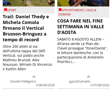
SPORT
APPUNTAMENTI
,
OGGI &
DOMANI
Trail: Daniel Thedy e
COSA FARE NEL FINE
Michela Comola
SETTIMANA IN VALLE
firmano il Vertical
D’AOSTA
Brusson-Bringuez a
tempo di record
SABATO 8 AGOSTO ALLEIN –
All’area verde Le Plan-de-
Oltre 200 atleti al via
Clavel prosegue “ItinerDante”,
dell'ultima tappa del Défì
le letture dantesche, con la
Vertical, sul podio anche
partecipazione di Antonello
Mathieu Brunod, Alex
Pistritto (...
Noussan, Miriam Di Vincenzo
e Kaitlin Allen
di
di
Davide Pellegrino
gazzettamatin
il 08/08/2026
il 07/08/2026