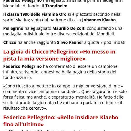
Federico Pellegrino
ha regalato all’Italia la prima medaglia al
Mondiale di fondo di
Trondheim
.
Il classe 1990 delle Fiamme Oro
si è piazzato secondo nella
sprint skating vinta dal padrone di casa
Johannes Klaebo
.
Pellegrino
ha eguagliato
Maurilio De Zolt
, conquistando una
medaglia individuale in tre diverse edizioni dei Mondiali.
Chicco
ha anche raggiunto
Silvio Fauner
a quota 7 podi iridati.
La gioia di Chicco Pellegrino: «Ho messo in
pista la mia versione migliore»
Federico Pellegrino
ha confermato di essere un campione
infinito, scrivendo l’ennesima bella pagina della storia del
fondo azzurro.
«Sono riuscito a mettere in campo la miglior versione di me –
commenta il vice campione mondiale -. Questa gara non è solo
forza fisica, ma anche, e soprattutto, mentalità. Ho fatto delle
scelte durante la giornata che mi hanno portato a ottenere il
risultato che cercavo».
Federico Pellegrino: «Bello insidiare Klaebo
fino all’ultimo»