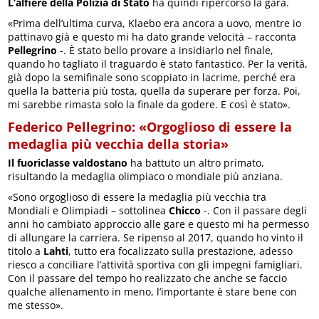
L’alfiere della Polizia di Stato
ha quindi ripercorso la gara.
«Prima dell’ultima curva, Klaebo era ancora a uovo, mentre io
pattinavo già e questo mi ha dato grande velocità – racconta
Pellegrino
-. È stato bello provare a insidiarlo nel finale,
quando ho tagliato il traguardo è stato fantastico. Per la verità,
già dopo la semifinale sono scoppiato in lacrime, perché era
quella la batteria più tosta, quella da superare per forza. Poi,
mi sarebbe rimasta solo la finale da godere. E così è stato».
Federico Pellegrino: «Orgoglioso di essere la
medaglia più vecchia della storia»
Il fuoriclasse valdostano
ha battuto un altro primato,
risultando la medaglia olimpiaco o mondiale più anziana.
«Sono orgoglioso di essere la medaglia più vecchia tra
Mondiali e Olimpiadi – sottolinea
Chicco
-. Con il passare degli
anni ho cambiato approccio alle gare e questo mi ha permesso
di allungare la carriera. Se ripenso al 2017, quando ho vinto il
titolo a
Lahti
, tutto era focalizzato sulla prestazione, adesso
riesco a conciliare l’attività sportiva con gli impegni famigliari.
Con il passare del tempo ho realizzato che anche se faccio
qualche allenamento in meno, l’importante è stare bene con
me stesso».