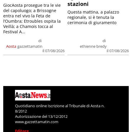
stazioni
GiocAosta prosegue tra le vie
del capoluogo; a Brissogne
Questa mattina, a palazzo
entra nel vivo la Feta de
regionale, si è tenuta la
l’Oumbra; Etroubles ospita la
cerimonia di giuramento
Veillà; a Chamois tocca al
Festival A...
di
di
Aosta
gazzettamatin
ethienne bredy
il 07/08/2026
il 07/08/2026
Quotidiano online Iscrizione al Tribunale di Aosta n.
8/2012
Autorizzazione del 13/12/2012
www.gazzettamatin.com
Editore