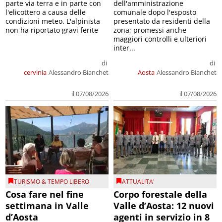
parte via terra e in parte con
dell'amministrazione
l'elicottero a causa delle
comunale dopo l'esposto
condizioni meteo. L'alpinista
presentato da residenti della
non ha riportato gravi ferite
zona; promessi anche
maggiori controlli e ulteriori
inter...
di
di
cervinia
Alessandro Bianchet
Aosta
Alessandro Bianchet
il 07/08/2026
il 07/08/2026
TURISMO & TEMPO LIBERO
ATTUALITA'
Cosa fare nel fine
Corpo forestale della
settimana in Valle
Valle d’Aosta: 12 nuovi
d’Aosta
agenti in servizio in 8