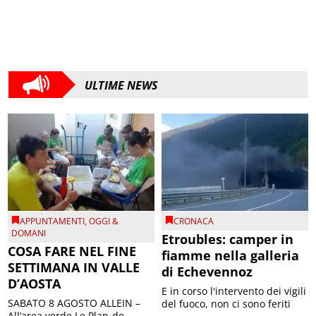
ULTIME NEWS
APPUNTAMENTI
,
OGGI &
CRONACA
DOMANI
Etroubles: camper in
COSA FARE NEL FINE
fiamme nella galleria
SETTIMANA IN VALLE
di Echevennoz
D’AOSTA
E in corso l'intervento dei vigili
SABATO 8 AGOSTO ALLEIN –
del fuoco, non ci sono feriti
All’area verde Le Plan-de-