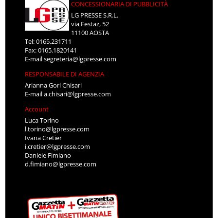
CONCESSIONARIA DI PUBBLICITÀ
LG PRESSE S.R.L.
via Festaz, 52
11100 AOSTA
Tel: 0165.231711
Fax: 0165.1820141
E-mail
segreteria@lgpresse.com
RESPONSABILE DI AGENZIA
Arianna Gori Chisari
E-mail
a.chisari@lgpresse.com
Account
Luca Torino
l.torino@lgpresse.com
Ivana Cretier
i.cretier@lgpresse.com
Daniele Fimiano
d.fimiano@lgpresse.com