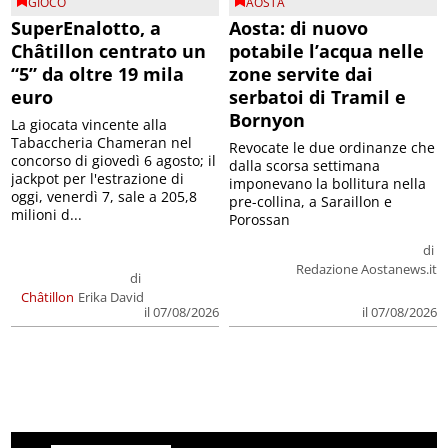
GIOCO
AOSTA
SuperEnalotto, a
Aosta: di nuovo
Châtillon centrato un
potabile l’acqua nelle
“5” da oltre 19 mila
zone servite dai
euro
serbatoi di Tramil e
Bornyon
La giocata vincente alla
Tabaccheria Chameran nel
Revocate le due ordinanze che
concorso di giovedì 6 agosto; il
dalla scorsa settimana
jackpot per l'estrazione di
imponevano la bollitura nella
oggi, venerdì 7, sale a 205,8
pre-collina, a Saraillon e
milioni d...
Porossan
di
Redazione Aostanews.it
di
Châtillon
Erika David
il 07/08/2026
il 07/08/2026