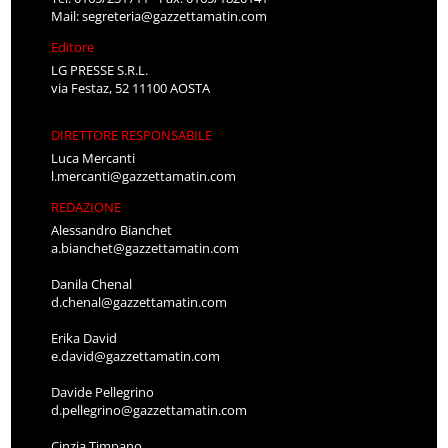
Mail:
segreteria@gazzettamatin.com
Editore
LG PRESSE S.R.L.
via Festaz, 52 11100 AOSTA
DIRETTORE RESPONSABILE
Luca Mercanti
l.mercanti@gazzettamatin.com
REDAZIONE
Alessandro Bianchet
a.bianchet@gazzettamatin.com
Danila Chenal
d.chenal@gazzettamatin.com
Erika David
e.david@gazzettamatin.com
Davide Pellegrino
d.pellegrino@gazzettamatin.com
Cinzia Timpano