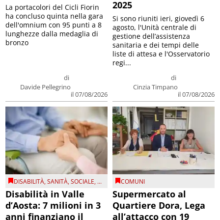
2025
La portacolori del Cicli Fiorin
ha concluso quinta nella gara
Si sono riuniti ieri, giovedì 6
dell'omnium con 95 punti a 8
agosto, l'Unità centrale di
lunghezze dalla medaglia di
gestione dell’assistenza
bronzo
sanitaria e dei tempi delle
liste di attesa e l'Osservatorio
regi...
di
di
Davide Pellegrino
Cinzia Timpano
il 07/08/2026
il 07/08/2026
DISABILITÀ
,
SANITÀ
,
SOCIALE
, ...
COMUNI
Disabilità in Valle
Supermercato al
d’Aosta: 7 milioni in 3
Quartiere Dora, Lega
anni finanziano il
all’attacco con 19