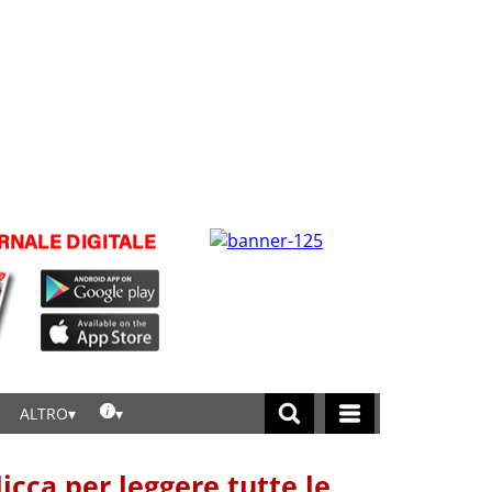
ALTRO
licca per leggere tutte le