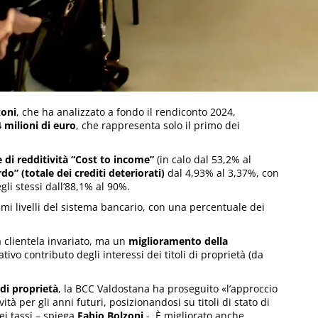
zoni
, che ha analizzato a fondo il rendiconto 2024,
4 milioni di euro
, che rappresenta solo il primo dei
e di redditività “Cost to income”
(in calo dal 53,2% al
rdo” (totale dei crediti deteriorati)
dal 4,93% al 3,37%, con
i stessi dall’88,1% al 90%.
mi livelli del sistema bancario, con una percentuale dei
a clientela invariato, ma un
miglioramento della
ativo contributo degli interessi dei titoli di proprietà (da
di proprietà
, la BCC Valdostana ha proseguito «l’approccio
à per gli anni futuri, posizionandosi su titoli di stato di
ei tassi – spiega
Fabio Bolzoni
-. È migliorato anche