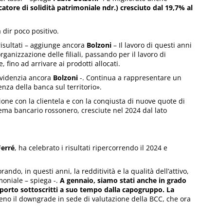
catore di solidità patrimoniale ndr.) cresciuto dal 19,7% al
 dir poco positivo.
 risultati – aggiunge ancora
Bolzoni
– Il lavoro di questi anni
rganizzazione delle filiali, passando per il lavoro di
fino ad arrivare ai prodotti allocati.
evidenzia ancora
Bolzoni
-. Continua a rappresentare un
nza della banca sul territorio».
one con la clientela e con la conqiusta di nuove quote di
tema bancario rossonero, cresciute nel 2024 dal lato
Ferré
, ha celebrato i risultati ripercorrendo il 2024 e
do, in questi anni, la redditività e la qualità dell’attivo,
moniale – spiega -.
A gennaio, siamo stati anche in grado
upporto sottoscritti a suo tempo dalla capogruppo. La
eno il downgrade in sede di valutazione della BCC, che ora