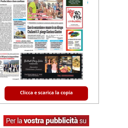
Clicca e scarica la copia