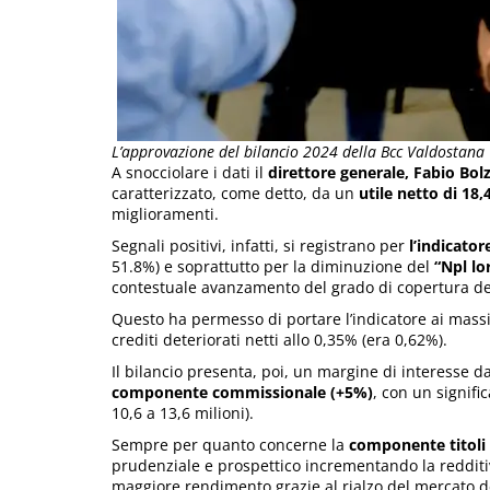
L’approvazione del bilancio 2024 della Bcc Valdostana
A snocciolare i dati il
direttore generale, Fabio Bol
caratterizzato, come detto, da un
utile netto di 18,
miglioramenti.
Segnali positivi, infatti, si registrano per
l’indicator
51.8%) e soprattutto per la diminuzione del
“Npl lo
contestuale avanzamento del grado di copertura degl
Questo ha permesso di portare l’indicatore ai massi
crediti deteriorati netti allo 0,35% (era 0,62%).
Il bilancio presenta, poi, un margine di interesse d
componente commissionale (+5%)
, con un signific
10,6 a 13,6 milioni).
Sempre per quanto concerne la
componente titoli 
prudenziale e prospettico incrementando la redditivit
maggiore rendimento grazie al rialzo del mercato d