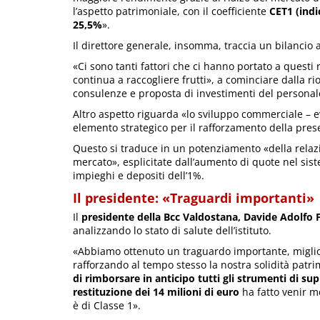
l’aspetto patrimoniale, con il coefficiente
CET1 (indi
25,5%
».
Il direttore generale, insomma, traccia un bilancio a
«Ci sono tanti fattori che ci hanno portato a questi
continua a raccogliere frutti», a cominciare dalla rio
consulenze e proposta di investimenti del personale, 
Altro aspetto riguarda «lo sviluppo commerciale – 
elemento strategico per il rafforzamento della prese
Questo si traduce in un potenziamento «della relazi
mercato», esplicitate dall’aumento di quote nel sis
impieghi e depositi dell’1%.
Il presidente: «Traguardi importanti»
Il
presidente della Bcc Valdostana, Davide Adolfo 
analizzando lo stato di salute dell’istituto.
«Abbiamo ottenuto un traguardo importante, miglioran
rafforzando al tempo stesso la nostra solidità patri
di rimborsare in anticipo tutti gli strumenti di s
restituzione dei 14 milioni di euro
ha fatto venir m
è di Classe 1».