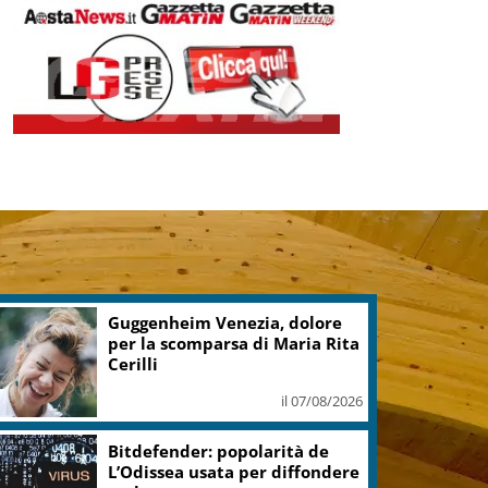
NEWS DALL'ITALIA E DAL MONDO
In collaborazione con Askanews
Guggenheim Venezia, dolore
per la scomparsa di Maria Rita
Cerilli
il 07/08/2026
Bitdefender: popolarità de
L’Odissea usata per diffondere