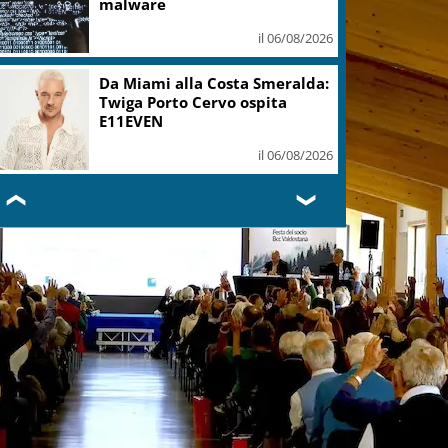
malware
il 06/08/2026
Da Miami alla Costa Smeralda:
Twiga Porto Cervo ospita
E11EVEN
il 06/08/2026
❮
❯