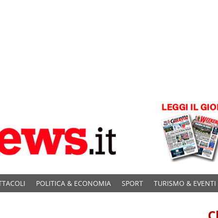
TTACOLI
POLITICA & ECONOMIA
SPORT
TURISMO & EVENTI
C