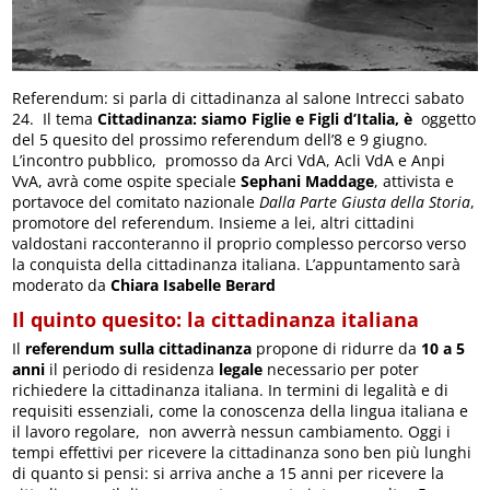
Referendum: si parla di cittadinanza al salone Intrecci sabato
24. Il tema
Cittadinanza: siamo Figlie e Figli d’Italia, è
oggetto
del 5 quesito del prossimo referendum dell’8 e 9 giugno.
L’incontro pubblico, promosso da Arci VdA, Acli VdA e Anpi
VvA, avrà come ospite speciale
Sephani Maddage
, attivista e
portavoce del comitato nazionale
Dalla Parte Giusta della Storia
,
promotore del referendum. Insieme a lei, altri cittadini
valdostani racconteranno il proprio complesso percorso verso
la conquista della cittadinanza italiana. L’appuntamento sarà
moderato da
Chiara Isabelle Berard
Il quinto quesito: la cittadinanza italiana
Il
referendum sulla cittadinanza
propone di ridurre da
10 a 5
anni
il periodo di residenza
legale
necessario per poter
richiedere la cittadinanza italiana. In termini di legalità e di
requisiti essenziali, come la conoscenza della lingua italiana e
il lavoro regolare, non avverrà nessun cambiamento. Oggi i
tempi effettivi per ricevere la cittadinanza sono ben più lunghi
di quanto si pensi: si arriva anche a 15 anni per ricevere la