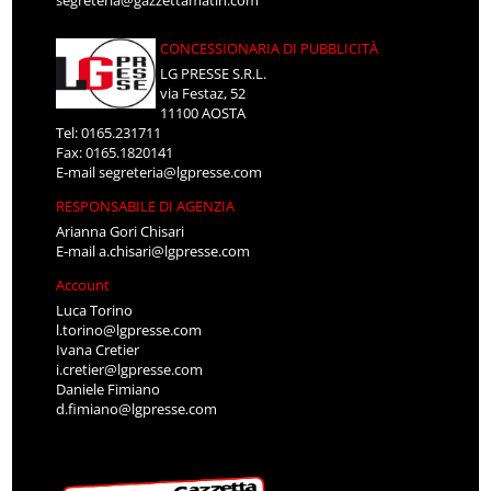
segreteria@gazzettamatin.com
CONCESSIONARIA DI PUBBLICITÀ
LG PRESSE S.R.L.
via Festaz, 52
11100 AOSTA
Tel: 0165.231711
Fax: 0165.1820141
E-mail
segreteria@lgpresse.com
RESPONSABILE DI AGENZIA
Arianna Gori Chisari
E-mail
a.chisari@lgpresse.com
Account
Luca Torino
l.torino@lgpresse.com
Ivana Cretier
i.cretier@lgpresse.com
Daniele Fimiano
d.fimiano@lgpresse.com