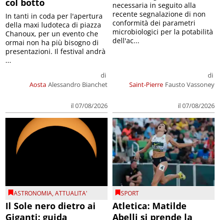
col botto
necessaria in seguito alla
recente segnalazione di non
In tanti in coda per l'apertura
conformità dei parametri
della maxi ludoteca di piazza
microbiologici per la potabilità
Chanoux, per un evento che
dell'ac...
ormai non ha più bisogno di
presentazioni. Il festival andrà
...
di
di
Aosta
Alessandro Bianchet
Saint-Pierre
Fausto Vassoney
il 07/08/2026
il 07/08/2026
ASTRONOMIA
,
ATTUALITA'
SPORT
Il Sole nero dietro ai
Atletica: Matilde
Giganti: guida
Abelli si prende la