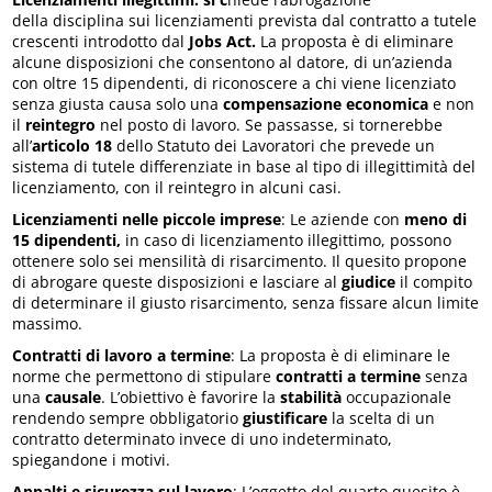
della disciplina sui licenziamenti prevista dal contratto a tutele
crescenti introdotto dal
Jobs Act.
La proposta è di eliminare
alcune disposizioni che consentono al datore, di un’azienda
con oltre 15 dipendenti, di riconoscere a chi viene licenziato
senza giusta causa solo una
compensazione economica
e non
il
reintegro
nel posto di lavoro. Se passasse, si tornerebbe
all’
articolo 18
dello Statuto dei Lavoratori che prevede un
sistema di tutele differenziate in base al tipo di illegittimità del
licenziamento, con il reintegro in alcuni casi.
Licenziamenti nelle piccole imprese
: Le aziende con
meno di
15 dipendenti
,
in caso di licenziamento illegittimo, possono
ottenere solo sei mensilità di risarcimento. Il quesito propone
di abrogare queste disposizioni e lasciare al
giudice
il compito
di determinare il giusto risarcimento, senza fissare alcun limite
massimo.
Contratti di lavoro a termine
: La proposta è di eliminare le
norme che permettono di stipulare
contratti a termine
senza
una
causale
. L’obiettivo è favorire la
stabilità
occupazionale
rendendo sempre obbligatorio
giustificare
la scelta di un
contratto determinato invece di uno indeterminato,
spiegandone i motivi.
Appalti e sicurezza sul lavoro
: L’oggetto del quarto quesito è