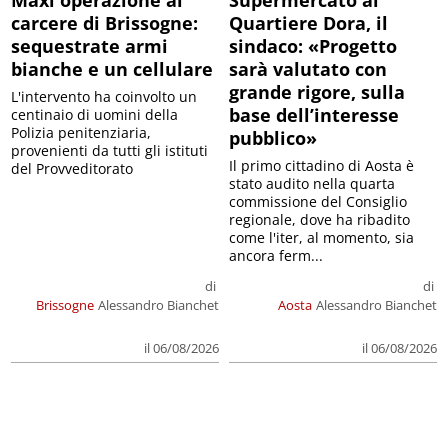
Maxi operazione al
Supermercato al
carcere di Brissogne:
Quartiere Dora, il
sequestrate armi
sindaco: «Progetto
bianche e un cellulare
sarà valutato con
grande rigore, sulla
L'intervento ha coinvolto un
base dell’interesse
centinaio di uomini della
Polizia penitenziaria,
pubblico»
provenienti da tutti gli istituti
Il primo cittadino di Aosta è
del Provveditorato
stato audito nella quarta
commissione del Consiglio
regionale, dove ha ribadito
come l'iter, al momento, sia
ancora ferm...
di
di
Brissogne
Alessandro Bianchet
Aosta
Alessandro Bianchet
il 06/08/2026
il 06/08/2026