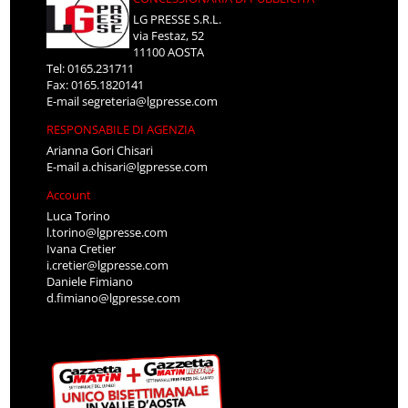
LG PRESSE S.R.L.
via Festaz, 52
11100 AOSTA
Tel: 0165.231711
Fax: 0165.1820141
E-mail
segreteria@lgpresse.com
RESPONSABILE DI AGENZIA
Arianna Gori Chisari
E-mail
a.chisari@lgpresse.com
Account
Luca Torino
l.torino@lgpresse.com
Ivana Cretier
i.cretier@lgpresse.com
Daniele Fimiano
d.fimiano@lgpresse.com