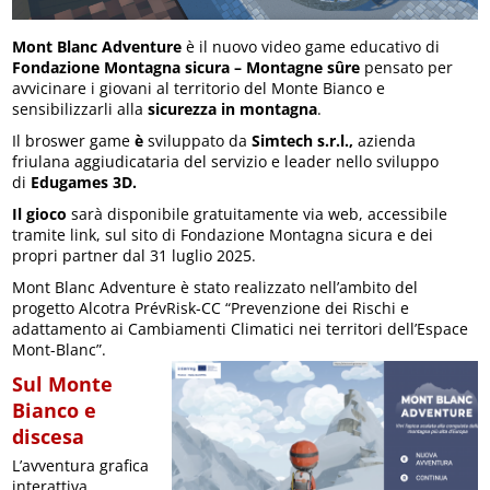
Mont Blanc Adventure
è il nuovo video game educativo di
Fondazione Montagna sicura – Montagne sûre
pensato per
avvicinare i giovani al territorio del Monte Bianco e
sensibilizzarli alla
sicurezza in montagna
.
Il broswer game
è
sviluppato da
Simtech s.r.l.,
azienda
friulana aggiudicataria del servizio e leader nello sviluppo
di
Edugames 3D.
Il gioco
sarà disponibile gratuitamente via web, accessibile
tramite link, sul sito di Fondazione Montagna sicura e dei
propri partner dal 31 luglio 2025.
Mont Blanc Adventure è stato realizzato nell’ambito del
progetto Alcotra PrévRisk-CC “Prevenzione dei Rischi e
adattamento ai Cambiamenti Climatici nei territori dell’Espace
Mont-Blanc”.
Sul Monte
Bianco e
discesa
L’avventura grafica
interattiva