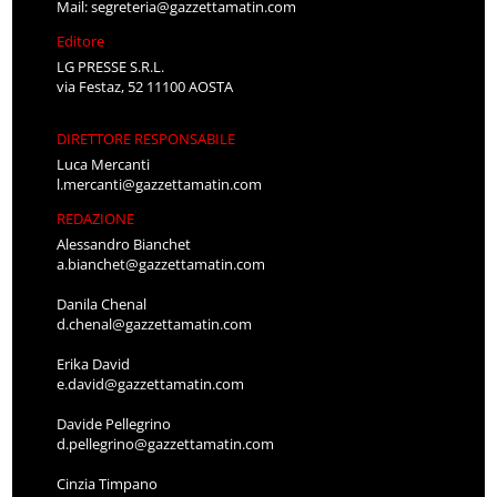
Mail:
segreteria@gazzettamatin.com
Editore
LG PRESSE S.R.L.
via Festaz, 52 11100 AOSTA
DIRETTORE RESPONSABILE
Luca Mercanti
l.mercanti@gazzettamatin.com
REDAZIONE
Alessandro Bianchet
a.bianchet@gazzettamatin.com
Danila Chenal
d.chenal@gazzettamatin.com
Erika David
e.david@gazzettamatin.com
Davide Pellegrino
d.pellegrino@gazzettamatin.com
Cinzia Timpano