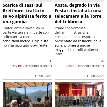
Scarica di sassi sul
Aosta, degrado in via
Breithorn, tratto in
Festaz: installata una
salvo alpinista ferito a
telecamera alla Torre
una gamba
del Lebbroso
L'intervento è avvenuto in
Prime contromosse
parte via terra e in parte con
dell'amministrazione
l'elicottero a causa delle
comunale dopo l'esposto
condizioni meteo. L'alpinista
presentato da residenti della
non ha riportato gravi ferite
zona; promessi anche
maggiori controlli e ulteriori
inter...
di
di
cervinia
Alessandro Bianchet
Aosta
Alessandro Bianchet
il 07/08/2026
il 07/08/2026