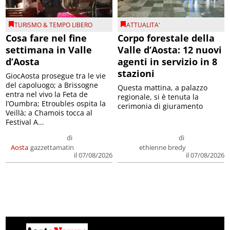
TURISMO & TEMPO LIBERO
ATTUALITA'
Cosa fare nel fine
Corpo forestale della
settimana in Valle
Valle d’Aosta: 12 nuovi
d’Aosta
agenti in servizio in 8
stazioni
GiocAosta prosegue tra le vie
del capoluogo; a Brissogne
Questa mattina, a palazzo
entra nel vivo la Feta de
regionale, si è tenuta la
l’Oumbra; Etroubles ospita la
cerimonia di giuramento
Veillà; a Chamois tocca al
Festival A...
di
di
Aosta
gazzettamatin
ethienne bredy
il 07/08/2026
il 07/08/2026