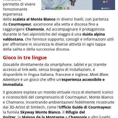
permette di vivere
l’emozionante
esperienza
della
scalata al Monte Bianco
in diversi livelli, con partenza
da
Courmayeur
, ascensione alla vetta e discesa fino a
raggiungere
Chamonix
. Ad accompagnare il protagonista
durante le fasi alpinistiche del viaggio è una
duida alpina
valdostana
, che fornisce supporto, consigli e informazioni utili
per affrontare in sicurezza le diverse attività in ogni tappa
della salita e della successiva discesa.
Gioco in tre lingue
Giocabile direttamente da smartphone, tablet e pc tramite
accesso al link web, senza bisogno di installazioni, e
disponibile in lingua italiana, francese e inglese,
Mont Blanc
Adventure
è un gioco che offre un’
esperienza
accessibile e
immediata
.
Il giocatore esplora un mondo virtuale ricco di elementi iconici
e riconoscibili del comprensorio di Courmayeur, Monte Bianco
e Chamonix, incontrando ambientazioni fedelmente ricostruite
dai 3D-Artist di Simtech, come l’
Ufficio Guide di Courmayeur
,
la funivia
Skyway Monte Bianco
, il
Rifugio del
Goûter
,
la
Maison de la Montagne
a
Chamonix
e altri luoghi