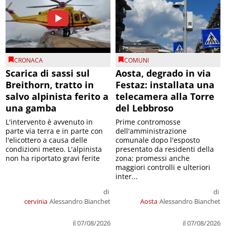
CRONACA
COMUNI
Scarica di sassi sul
Aosta, degrado in via
Breithorn, tratto in
Festaz: installata una
salvo alpinista ferito a
telecamera alla Torre
una gamba
del Lebbroso
L'intervento è avvenuto in
Prime contromosse
parte via terra e in parte con
dell'amministrazione
l'elicottero a causa delle
comunale dopo l'esposto
condizioni meteo. L'alpinista
presentato da residenti della
non ha riportato gravi ferite
zona; promessi anche
maggiori controlli e ulteriori
inter...
di
di
cervinia
Alessandro Bianchet
Aosta
Alessandro Bianchet
il 07/08/2026
il 07/08/2026