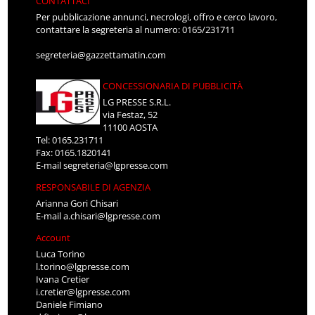
CONTATTACI
Per pubblicazione annunci, necrologi, offro e cerco lavoro,
contattare la segreteria al numero: 0165/231711
segreteria@gazzettamatin.com
CONCESSIONARIA DI PUBBLICITÀ
LG PRESSE S.R.L.
via Festaz, 52
11100 AOSTA
Tel: 0165.231711
Fax: 0165.1820141
E-mail
segreteria@lgpresse.com
RESPONSABILE DI AGENZIA
Arianna Gori Chisari
E-mail
a.chisari@lgpresse.com
Account
Luca Torino
l.torino@lgpresse.com
Ivana Cretier
i.cretier@lgpresse.com
Daniele Fimiano