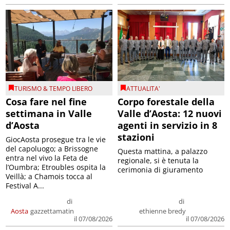
TURISMO & TEMPO LIBERO
ATTUALITA'
Cosa fare nel fine
Corpo forestale della
settimana in Valle
Valle d’Aosta: 12 nuovi
d’Aosta
agenti in servizio in 8
stazioni
GiocAosta prosegue tra le vie
del capoluogo; a Brissogne
Questa mattina, a palazzo
entra nel vivo la Feta de
regionale, si è tenuta la
l’Oumbra; Etroubles ospita la
cerimonia di giuramento
Veillà; a Chamois tocca al
Festival A...
di
di
Aosta
gazzettamatin
ethienne bredy
il 07/08/2026
il 07/08/2026