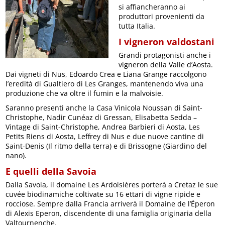
si affiancheranno ai
produttori provenienti da
tutta Italia.
I vigneron valdostani
Grandi protagonisti anche i
vigneron della Valle d’Aosta.
Dai vigneti di Nus, Edoardo Crea e Liana Grange raccolgono
l’eredità di Gualtiero di Les Granges, mantenendo viva una
produzione che va oltre il fumin e la malvoisie.
Saranno presenti anche la Casa Vinicola Noussan di Saint-
Christophe, Nadir Cunéaz di Gressan, Elisabetta Sedda –
Vintage di Saint-Christophe, Andrea Barbieri di Aosta, Les
Petits Riens di Aosta, Leffrey di Nus e due nuove cantine di
Saint-Denis (Il ritmo della terra) e di Brissogne (Giardino del
nano).
E quelli della Savoia
Dalla Savoia, il domaine Les Ardoisières porterà a Cretaz le sue
cuvée biodinamiche coltivate su 16 ettari di vigne ripide e
rocciose. Sempre dalla Francia arriverà il Domaine de l’Éperon
di Alexis Eperon, discendente di una famiglia originaria della
Valtournenche.