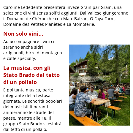
Caroline Lededenté presenterà invece Grain par Grain, una
selezione di vini senza solfiti aggiunti. Dal Vallese giungeranno
il Domaine de Chèrouche con Matc Balzan, O Faya Farm,
Domaine des Petites Planètes e La Momoterie.
Non solo vini…
Ad accompagnare i vini ci
saranno anche sidri
artigianali, birre di montagna
e caffè specialty.
La musica, con gli
Stato Brado dal tetto
di un pollaio
E poi tanta musica, parte
integrante della festosa
giornata. Le sonorità popolari
dei musicisti Itineranti
animeranno le strade del
paese, mentre alle 18, il
gruppo Stato Brado si esibirà
dal tetto di un pollaio.