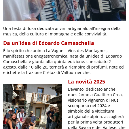
Una festa diffusa dedicata ai vini artigianali, all’insegna della
musica, della cultura di montagna e della convivialità.
Da un’idea di Edoardo Camaschella
È lo spirito che anima La Vague – Vins des Montagnes,
manifestazione enogastronomica, nata da un’idea di Edoardo
Camaschella e giunta alla quinta edizione, che sabato 2
agosto, dalle 10 alle 20, tornerà a riempire di profumi, note ed
etichette la frazione Crétaz di Valtournenche.
La novità 2025
L’evento, dedicato anche
quest’anno a Gualtiero Crea,
visionario vigneron di Nus
scomparso nel 2024 e
simbolo della viticoltura
artigianale alpina, accoglierà
per la prima volta produttori
della Savoia e del Vallese, che