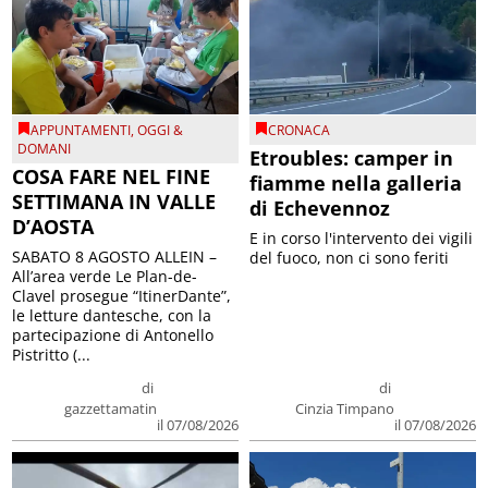
APPUNTAMENTI
,
OGGI &
CRONACA
DOMANI
Etroubles: camper in
COSA FARE NEL FINE
fiamme nella galleria
SETTIMANA IN VALLE
di Echevennoz
D’AOSTA
E in corso l'intervento dei vigili
SABATO 8 AGOSTO ALLEIN –
del fuoco, non ci sono feriti
All’area verde Le Plan-de-
Clavel prosegue “ItinerDante”,
le letture dantesche, con la
partecipazione di Antonello
Pistritto (...
di
di
gazzettamatin
Cinzia Timpano
il 07/08/2026
il 07/08/2026