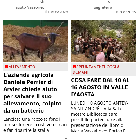
di
di
Fausto Vassoney
segreteria
il 10/08/2026
il 10/08/2026
ALLEVAMENTO
APPUNTAMENTI
,
OGGI &
DOMANI
L’azienda agricola
COSA FARE DAL 10 AL
Daniele Perrier di
16 AGOSTO IN VALLE
Arvier chiede aiuto
D’AOSTA
per salvare il suo
allevamento, colpito
LUNEDÌ 10 AGOSTO ANTEY-
SAINT-ANDRÉ - Alla Sala
da un batterio
mostre Biblioteca sarà
Lanciata una raccolta fondi
possibile partecipare alla
per sostenere i costi veterinari
presentazione del libro di
e far ripartire la stalla
Maria Vassallo ed Enrico F...