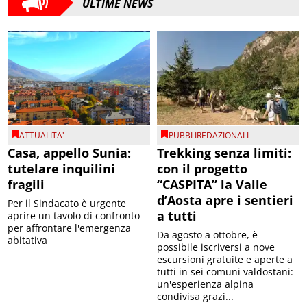
ULTIME NEWS
ATTUALITA'
PUBBLIREDAZIONALI
Casa, appello Sunia:
Trekking senza limiti:
tutelare inquilini
con il progetto
fragili
“CASPITA” la Valle
d’Aosta apre i sentieri
Per il Sindacato è urgente
a tutti
aprire un tavolo di confronto
per affrontare l'emergenza
Da agosto a ottobre, è
abitativa
possibile iscriversi a nove
escursioni gratuite e aperte a
tutti in sei comuni valdostani:
un'esperienza alpina
condivisa grazi...