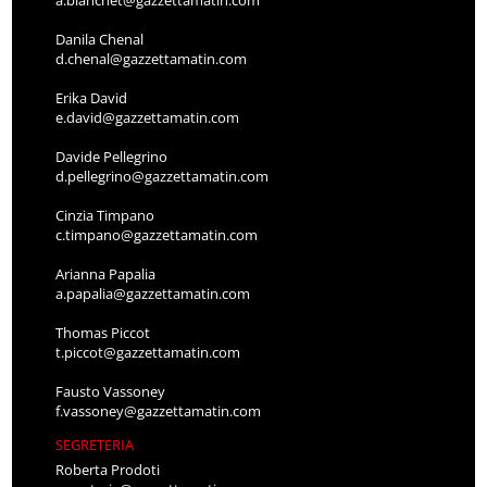
a.bianchet@gazzettamatin.com
Danila Chenal
d.chenal@gazzettamatin.com
Erika David
e.david@gazzettamatin.com
Davide Pellegrino
d.pellegrino@gazzettamatin.com
Cinzia Timpano
c.timpano@gazzettamatin.com
Arianna Papalia
a.papalia@gazzettamatin.com
Thomas Piccot
t.piccot@gazzettamatin.com
Fausto Vassoney
f.vassoney@gazzettamatin.com
SEGRETERIA
Roberta Prodoti