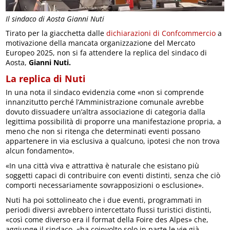
Il sindaco di Aosta Gianni Nuti
Tirato per la giacchetta dalle
dichiarazioni di Confcommercio
a
motivazione della mancata organizzazione del Mercato
Europeo 2025, non si fa attendere la replica del sindaco di
Aosta,
Gianni Nuti.
La replica di Nuti
In una nota il sindaco evidenzia come «non si comprende
innanzitutto perché l’Amministrazione comunale avrebbe
dovuto dissuadere un’altra associazione di categoria dalla
legittima possibilità di proporre una manifestazione propria, a
meno che non si ritenga che determinati eventi possano
appartenere in via esclusiva a qualcuno, ipotesi che non trova
alcun fondamento».
«In una città viva e attrattiva è naturale che esistano più
soggetti capaci di contribuire con eventi distinti, senza che ciò
comporti necessariamente sovrapposizioni o esclusione».
Nuti ha poi sottolineato che i due eventi, programmati in
periodi diversi avrebbero intercettato flussi turistici distinti,
«così come diverso era il format della Foire des Alpes» che,
aggiunge il sindaco, «ha coinvolto solo in parte le vie già