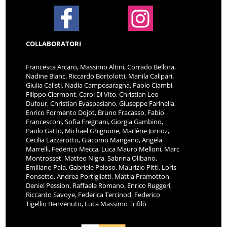
COLLABORATORI
Francesca Arcaro, Massimo Altini, Corrado Bellora,
Nadine Blanc, Riccardo Bortolotti, Manila Calipari,
Giulia Calisti, Nadia Camposaragna, Paolo Ciambi,
Filippo Clermont, Carol Di Vito, Christian Leo
Dufour, Christian Evaspasiano, Giuseppe Farinella,
Enrico Formento Dojot, Bruno Fracasso, Fabio
Francesconi, Sofia Fregnani, Giorgia Gambino,
Paolo Gatto, Michael Ghignone, Marlène Jorrioz,
Cecilia Lazzarotto, Giacomo Mangano, Angela
Marrelli, Federico Mecca, Luca Mauro Melloni, Marc
Montrosset, Matteo Nigra, Sabrina Olibano,
Emiliano Pala, Gabriele Peloso, Maurizio Pitti, Loris
Ponsetto, Andrea Portigliatti, Mattia Pramotton,
Deniel Pession, Raffaele Romano, Enrico Ruggeri,
Riccardo Savoye, Federica Tercinod, Federico
Tigellio Benvenuto, Luca Massimo Trifilò