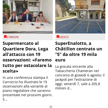
COMUNI
GIOCO
Supermercato al
SuperEnalotto, a
Quartiere Dora, Lega
Châtillon centrato un
all’attacco con 19
“5” da oltre 19 mila
osservazioni: «Faremo
euro
tutto per ostacolare la
La giocata vincente alla
scelta»
Tabaccheria Chameran nel
concorso di giovedì 6 agosto; il
In una conferenza stampa il
jackpot per l'estrazione di
Carroccio ha illustrato le 19
oggi, venerdì 7, sale a 205,8
osservazioni alla variante al
milioni d...
piano regolatore che saranno
presentate nei prossimi giorni.
S...
di