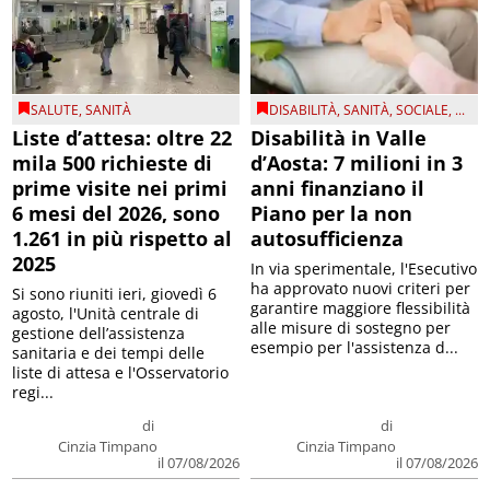
SALUTE
,
SANITÀ
DISABILITÀ
,
SANITÀ
,
SOCIALE
, ...
Liste d’attesa: oltre 22
Disabilità in Valle
mila 500 richieste di
d’Aosta: 7 milioni in 3
prime visite nei primi
anni finanziano il
6 mesi del 2026, sono
Piano per la non
1.261 in più rispetto al
autosufficienza
2025
In via sperimentale, l'Esecutivo
ha approvato nuovi criteri per
Si sono riuniti ieri, giovedì 6
garantire maggiore flessibilità
agosto, l'Unità centrale di
alle misure di sostegno per
gestione dell’assistenza
esempio per l'assistenza d...
sanitaria e dei tempi delle
liste di attesa e l'Osservatorio
regi...
di
di
Cinzia Timpano
Cinzia Timpano
il 07/08/2026
il 07/08/2026