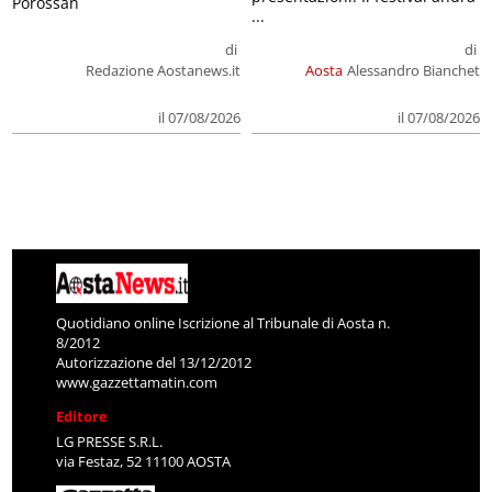
Porossan
...
di
di
Redazione Aostanews.it
Aosta
Alessandro Bianchet
il 07/08/2026
il 07/08/2026
Quotidiano online Iscrizione al Tribunale di Aosta n.
8/2012
Autorizzazione del 13/12/2012
www.gazzettamatin.com
Editore
LG PRESSE S.R.L.
via Festaz, 52 11100 AOSTA