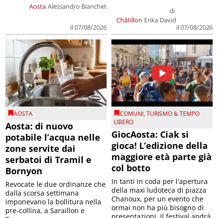
Aosta
Alessandro Bianchet
di
Châtillon
Erika David
il 07/08/2026
il 07/08/2026
AOSTA
COMUNI
,
TURISMO & TEMPO
LIBERO
Aosta: di nuovo
GiocAosta: Ciak si
potabile l’acqua nelle
gioca! L’edizione della
zone servite dai
maggiore età parte già
serbatoi di Tramil e
col botto
Bornyon
In tanti in coda per l'apertura
Revocate le due ordinanze che
della maxi ludoteca di piazza
dalla scorsa settimana
Chanoux, per un evento che
imponevano la bollitura nella
ormai non ha più bisogno di
pre-collina, a Saraillon e
presentazioni. Il festival andrà