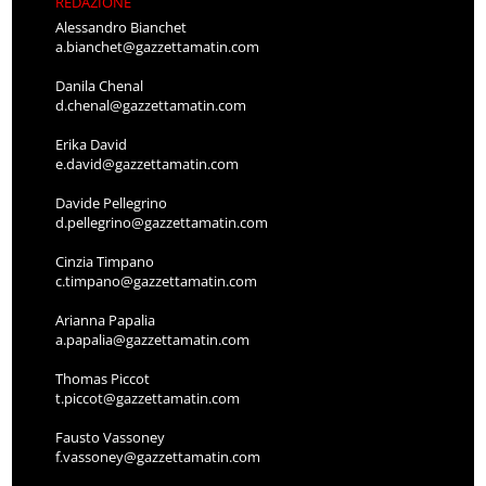
REDAZIONE
Alessandro Bianchet
a.bianchet@gazzettamatin.com
Danila Chenal
d.chenal@gazzettamatin.com
Erika David
e.david@gazzettamatin.com
Davide Pellegrino
d.pellegrino@gazzettamatin.com
Cinzia Timpano
c.timpano@gazzettamatin.com
Arianna Papalia
a.papalia@gazzettamatin.com
Thomas Piccot
t.piccot@gazzettamatin.com
Fausto Vassoney
f.vassoney@gazzettamatin.com