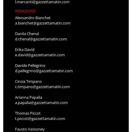
l.mercanti@gazzettamatin.com
REDAZIONE
Alessandro Bianchet
a.bianchet@gazzettamatin.com
Danila Chenal
d.chenal@gazzettamatin.com
Erika David
e.david@gazzettamatin.com
Davide Pellegrino
d.pellegrino@gazzettamatin.com
Cinzia Timpano
c.timpano@gazzettamatin.com
Arianna Papalia
a.papalia@gazzettamatin.com
Thomas Piccot
t.piccot@gazzettamatin.com
Fausto Vassoney