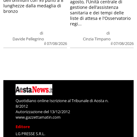
dell'omnium con 95 punti a 8
agosto, l'Unità centrale di
lunghezze dalla medaglia di
gestione dell’assistenza
bronzo
sanitaria e dei tempi delle
liste di attesa e l'Osservatorio
regi...
di
di
Davide Pellegrino
Cinzia Timpano
il 07/08/2026
il 07/08/2026
Quotidiano online Iscrizione al Tribunale di Aosta n.
8/2012
Autorizzazione del 13/12/2012
www.gazzettamatin.com
Editore
LG PRESSE S.R.L.