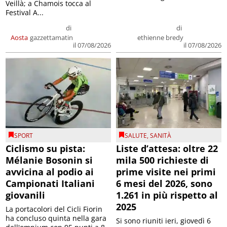
Veillà; a Chamois tocca al
Festival A...
di
di
Aosta
gazzettamatin
ethienne bredy
il 07/08/2026
il 07/08/2026
SPORT
SALUTE
,
SANITÀ
Ciclismo su pista:
Liste d’attesa: oltre 22
Mélanie Bosonin si
mila 500 richieste di
avvicina al podio ai
prime visite nei primi
Campionati Italiani
6 mesi del 2026, sono
giovanili
1.261 in più rispetto al
2025
La portacolori del Cicli Fiorin
ha concluso quinta nella gara
Si sono riuniti ieri, giovedì 6