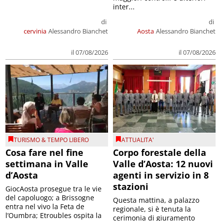
inter...
di
di
cervinia
Alessandro Bianchet
Aosta
Alessandro Bianchet
il 07/08/2026
il 07/08/2026
TURISMO & TEMPO LIBERO
ATTUALITA'
Cosa fare nel fine
Corpo forestale della
settimana in Valle
Valle d’Aosta: 12 nuovi
d’Aosta
agenti in servizio in 8
stazioni
GiocAosta prosegue tra le vie
del capoluogo; a Brissogne
Questa mattina, a palazzo
entra nel vivo la Feta de
regionale, si è tenuta la
l’Oumbra; Etroubles ospita la
cerimonia di giuramento