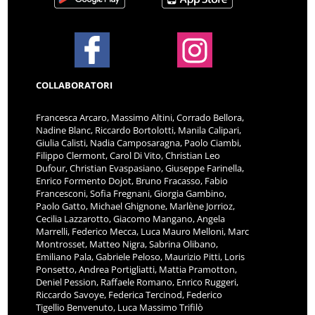
COLLABORATORI
Francesca Arcaro, Massimo Altini, Corrado Bellora,
Nadine Blanc, Riccardo Bortolotti, Manila Calipari,
Giulia Calisti, Nadia Camposaragna, Paolo Ciambi,
Filippo Clermont, Carol Di Vito, Christian Leo
Dufour, Christian Evaspasiano, Giuseppe Farinella,
Enrico Formento Dojot, Bruno Fracasso, Fabio
Francesconi, Sofia Fregnani, Giorgia Gambino,
Paolo Gatto, Michael Ghignone, Marlène Jorrioz,
Cecilia Lazzarotto, Giacomo Mangano, Angela
Marrelli, Federico Mecca, Luca Mauro Melloni, Marc
Montrosset, Matteo Nigra, Sabrina Olibano,
Emiliano Pala, Gabriele Peloso, Maurizio Pitti, Loris
Ponsetto, Andrea Portigliatti, Mattia Pramotton,
Deniel Pession, Raffaele Romano, Enrico Ruggeri,
Riccardo Savoye, Federica Tercinod, Federico
Tigellio Benvenuto, Luca Massimo Trifilò