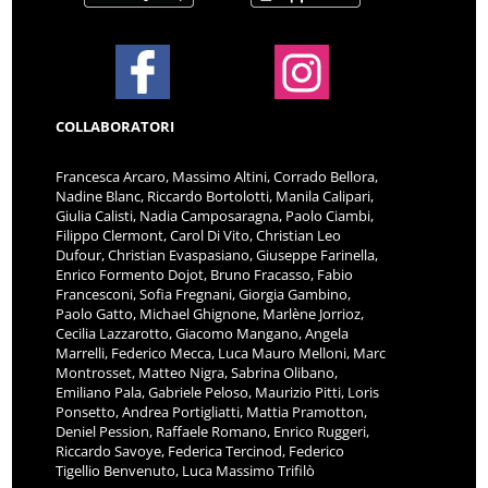
COLLABORATORI
Francesca Arcaro, Massimo Altini, Corrado Bellora,
Nadine Blanc, Riccardo Bortolotti, Manila Calipari,
Giulia Calisti, Nadia Camposaragna, Paolo Ciambi,
Filippo Clermont, Carol Di Vito, Christian Leo
Dufour, Christian Evaspasiano, Giuseppe Farinella,
Enrico Formento Dojot, Bruno Fracasso, Fabio
Francesconi, Sofia Fregnani, Giorgia Gambino,
Paolo Gatto, Michael Ghignone, Marlène Jorrioz,
Cecilia Lazzarotto, Giacomo Mangano, Angela
Marrelli, Federico Mecca, Luca Mauro Melloni, Marc
Montrosset, Matteo Nigra, Sabrina Olibano,
Emiliano Pala, Gabriele Peloso, Maurizio Pitti, Loris
Ponsetto, Andrea Portigliatti, Mattia Pramotton,
Deniel Pession, Raffaele Romano, Enrico Ruggeri,
Riccardo Savoye, Federica Tercinod, Federico
Tigellio Benvenuto, Luca Massimo Trifilò