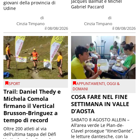
Jacques Balmat e Michel
giovani della provincia di
Gabriel Paccard
Udine
di
di
Cinzia Timpano
Cinzia Timpano
il 08/08/2026
il 08/08/2026
SPORT
APPUNTAMENTI
,
OGGI &
DOMANI
Trail: Daniel Thedy e
COSA FARE NEL FINE
Michela Comola
SETTIMANA IN VALLE
firmano il Vertical
D’AOSTA
Brusson-Bringuez a
tempo di record
SABATO 8 AGOSTO ALLEIN –
All’area verde Le Plan-de-
Oltre 200 atleti al via
Clavel prosegue “ItinerDante”,
dell'ultima tappa del Défì
le letture dantesche, con la