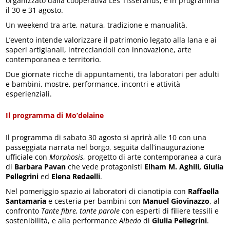
organizzato dalla cooperativa Les Tisserands, è in programma
il 30 e 31 agosto.
Un weekend tra arte, natura, tradizione e manualità.
L’evento intende valorizzare il patrimonio legato alla lana e ai
saperi artigianali, intrecciandoli con innovazione, arte
contemporanea e territorio.
Due giornate ricche di appuntamenti, tra laboratori per adulti
e bambini, mostre, performance, incontri e attività
esperienziali.
Il programma di Mo’delaine
Il programma di sabato 30 agosto si aprirà alle 10 con una
passeggiata narrata nel borgo, seguita dall’inaugurazione
ufficiale con
Morphosis
, progetto di arte contemporanea a cura
di
Barbara Pavan
che vede protagonisti
Elham M. Aghili, Giulia
Pellegrini
ed
Elena Redaelli
.
Nel pomeriggio spazio ai laboratori di cianotipia con
Raffaella
Santamaria
e cesteria per bambini con
Manuel Giovinazzo
, al
confronto
Tante fibre, tante parole
con esperti di filiere tessili e
sostenibilità, e alla performance
Albedo
di
Giulia Pellegrini
.