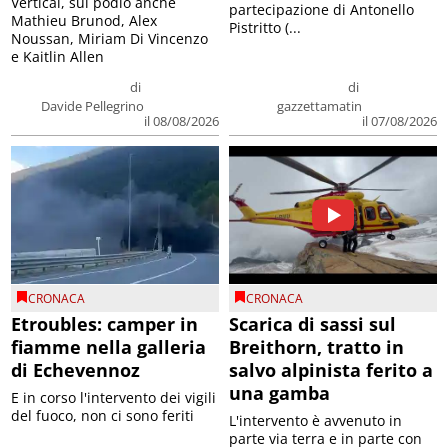
Vertical, sul podio anche
partecipazione di Antonello
Mathieu Brunod, Alex
Pistritto (...
Noussan, Miriam Di Vincenzo
e Kaitlin Allen
di
di
Davide Pellegrino
gazzettamatin
il 08/08/2026
il 07/08/2026
CRONACA
CRONACA
Etroubles: camper in
Scarica di sassi sul
fiamme nella galleria
Breithorn, tratto in
di Echevennoz
salvo alpinista ferito a
una gamba
E in corso l'intervento dei vigili
del fuoco, non ci sono feriti
L'intervento è avvenuto in
parte via terra e in parte con