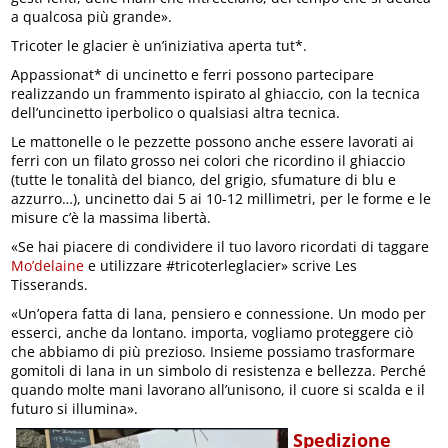
a qualcosa più grande».
Tricoter le glacier è un’iniziativa aperta tut*.
Appassionat* di uncinetto e ferri possono partecipare
realizzando un frammento ispirato al ghiaccio, con la tecnica
dell’uncinetto iperbolico o qualsiasi altra tecnica.
Le mattonelle o le pezzette possono anche essere lavorati ai
ferri con un filato grosso nei colori che ricordino il ghiaccio
(tutte le tonalità del bianco, del grigio, sfumature di blu e
azzurro…), uncinetto dai 5 ai 10-12 millimetri, per le forme e le
misure c’è la massima libertà.
«Se hai piacere di condividere il tuo lavoro ricordati di taggare
Mo’delaine
e utilizzare #tricoterleglacier» scrive Les
Tisserands.
«Un’opera fatta di lana, pensiero e connessione. Un modo per
esserci, anche da lontano. importa, vogliamo proteggere ciò
che abbiamo di più prezioso. Insieme possiamo trasformare
gomitoli di lana in un simbolo di resistenza e bellezza. Perché
quando molte mani lavorano all’unisono, il cuore si scalda e il
futuro si illumina».
Spedizione