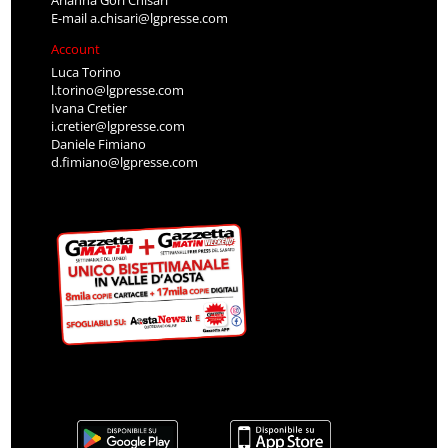
Arianna Gori Chisari
E-mail
a.chisari@lgpresse.com
Account
Luca Torino
l.torino@lgpresse.com
Ivana Cretier
i.cretier@lgpresse.com
Daniele Fimiano
d.fimiano@lgpresse.com