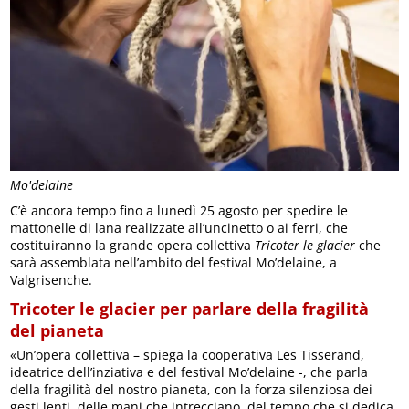
Mo'delaine
C’è ancora tempo fino a lunedì 25 agosto per spedire le
mattonelle di lana realizzate all’uncinetto o ai ferri, che
costituiranno la grande opera collettiva
Tricoter le glacier
che
sarà assemblata nell’ambito del festival Mo’delaine, a
Valgrisenche.
Tricoter le glacier per parlare della fragilità
del pianeta
«Un’opera collettiva – spiega la cooperativa Les Tisserand,
ideatrice dell’inziativa e del festival Mo’delaine -, che parla
della fragilità del nostro pianeta, con la forza silenziosa dei
gesti lenti, delle mani che intrecciano, del tempo che si dedica