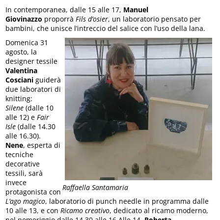
In contemporanea, dalle 15 alle 17,
Manuel
Giovinazzo
proporrà
Fils d’osier
, un laboratorio pensato per
bambini, che unisce l’intreccio del salice con l’uso della lana.
Domenica 31
agosto, la
designer tessile
Valentina
Cosciani
guiderà
due laboratori di
knitting:
Silene
(dalle 10
alle 12) e
Fair
Isle
(dalle 14.30
alle 16.30).
Nene
, esperta di
tecniche
decorative
tessili, sarà
invece
Raffaella Santamaria
protagonista con
L’ago magico
, laboratorio di punch needle in programma dalle
10 alle 13, e con
Ricamo creativo
, dedicato al ricamo moderno,
nel pomeriggio dalle 14.30 alle 16.Alle 14,
Roberta