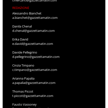
l.mercanti@gazzettamatin.com
REDAZIONE
Alessandro Bianchet
a.bianchet@gazzettamatin.com
Danila Chenal
d.chenal@gazzettamatin.com
Erika David
e.david@gazzettamatin.com
Davide Pellegrino
d.pellegrino@gazzettamatin.com
Cinzia Timpano
c.timpano@gazzettamatin.com
Arianna Papalia
a.papalia@gazzettamatin.com
Thomas Piccot
t.piccot@gazzettamatin.com
Fausto Vassoney