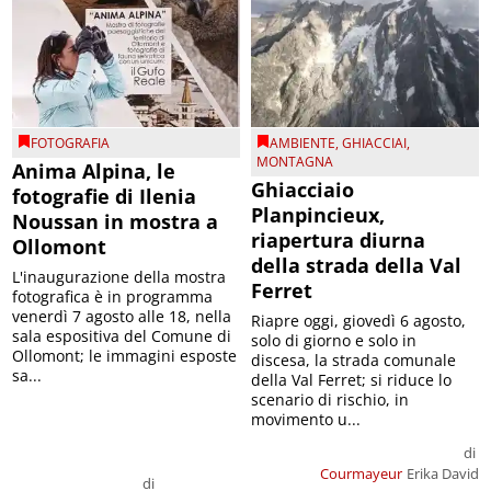
FOTOGRAFIA
AMBIENTE
,
GHIACCIAI
,
MONTAGNA
Anima Alpina, le
Ghiacciaio
fotografie di Ilenia
Planpincieux,
Noussan in mostra a
riapertura diurna
Ollomont
della strada della Val
L'inaugurazione della mostra
Ferret
fotografica è in programma
venerdì 7 agosto alle 18, nella
Riapre oggi, giovedì 6 agosto,
sala espositiva del Comune di
solo di giorno e solo in
Ollomont; le immagini esposte
discesa, la strada comunale
sa...
della Val Ferret; si riduce lo
scenario di rischio, in
movimento u...
di
Courmayeur
Erika David
di