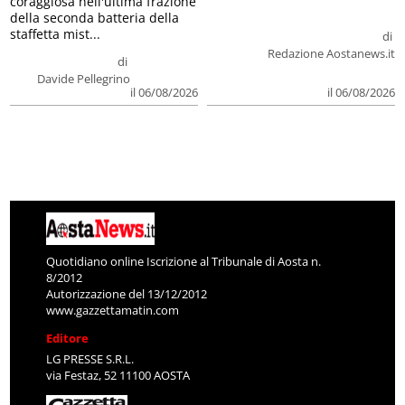
coraggiosa nell'ultima frazione
della seconda batteria della
staffetta mist...
di
Redazione Aostanews.it
di
Davide Pellegrino
il 06/08/2026
il 06/08/2026
Quotidiano online Iscrizione al Tribunale di Aosta n.
8/2012
Autorizzazione del 13/12/2012
www.gazzettamatin.com
Editore
LG PRESSE S.R.L.
via Festaz, 52 11100 AOSTA