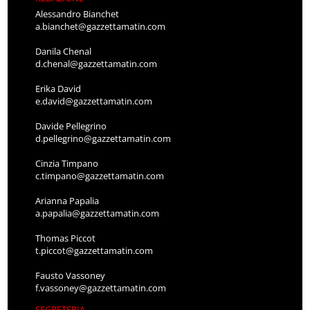
Alessandro Bianchet
a.bianchet@gazzettamatin.com
Danila Chenal
d.chenal@gazzettamatin.com
Erika David
e.david@gazzettamatin.com
Davide Pellegrino
d.pellegrino@gazzettamatin.com
Cinzia Timpano
c.timpano@gazzettamatin.com
Arianna Papalia
a.papalia@gazzettamatin.com
Thomas Piccot
t.piccot@gazzettamatin.com
Fausto Vassoney
f.vassoney@gazzettamatin.com
SEGRETERIA