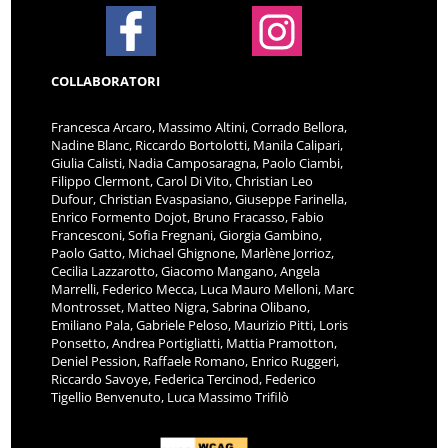
COLLABORATORI
Francesca Arcaro, Massimo Altini, Corrado Bellora,
Nadine Blanc, Riccardo Bortolotti, Manila Calipari,
Giulia Calisti, Nadia Camposaragna, Paolo Ciambi,
Filippo Clermont, Carol Di Vito, Christian Leo
Dufour, Christian Evaspasiano, Giuseppe Farinella,
Enrico Formento Dojot, Bruno Fracasso, Fabio
Francesconi, Sofia Fregnani, Giorgia Gambino,
Paolo Gatto, Michael Ghignone, Marlène Jorrioz,
Cecilia Lazzarotto, Giacomo Mangano, Angela
Marrelli, Federico Mecca, Luca Mauro Melloni, Marc
Montrosset, Matteo Nigra, Sabrina Olibano,
Emiliano Pala, Gabriele Peloso, Maurizio Pitti, Loris
Ponsetto, Andrea Portigliatti, Mattia Pramotton,
Deniel Pession, Raffaele Romano, Enrico Ruggeri,
Riccardo Savoye, Federica Tercinod, Federico
Tigellio Benvenuto, Luca Massimo Trifilò