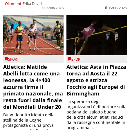
Ollomont
Erika David
il 06/08/2026
il 06/08/2026
SPORT
SPORT
Atletica: Matilde
Atletica: Asta in Piazza
Abelli lotta come una
torna ad Aosta il 22
leonessa, la 4×400
agosto e strizza
azzurra firma il
l’occhio agli Europei di
primato nazionale, ma
Birmingham
resta fuori dalla finale
La speranza degli
dei Mondiali Under 20
organizzatori è di portare sulla
pedana del salotto buono
Buon debutto iridato della
della città alcuni atleti reduci
stellina della Cogne,
dalla rassegna continentale in
protagonista di una prova
programma ...