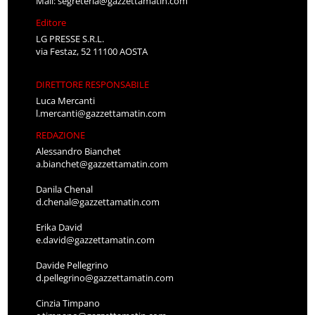
Mail:
segreteria@gazzettamatin.com
Editore
LG PRESSE S.R.L.
via Festaz, 52 11100 AOSTA
DIRETTORE RESPONSABILE
Luca Mercanti
l.mercanti@gazzettamatin.com
REDAZIONE
Alessandro Bianchet
a.bianchet@gazzettamatin.com
Danila Chenal
d.chenal@gazzettamatin.com
Erika David
e.david@gazzettamatin.com
Davide Pellegrino
d.pellegrino@gazzettamatin.com
Cinzia Timpano