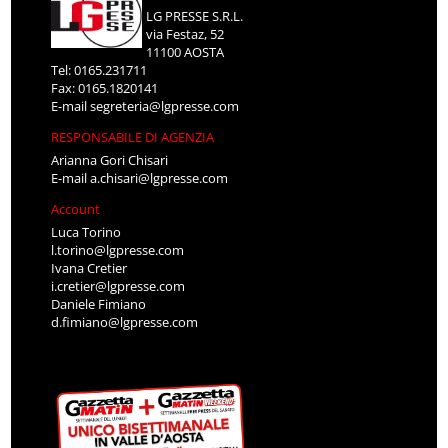
LG PRESSE S.R.L.
via Festaz, 52
11100 AOSTA
Tel: 0165.231711
Fax: 0165.1820141
E-mail
segreteria@lgpresse.com
RESPONSABILE DI AGENZIA
Arianna Gori Chisari
E-mail
a.chisari@lgpresse.com
Account
Luca Torino
l.torino@lgpresse.com
Ivana Cretier
i.cretier@lgpresse.com
Daniele Fimiano
d.fimiano@lgpresse.com