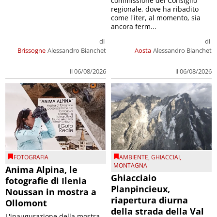
commissione del Consiglio
regionale, dove ha ribadito
come l'iter, al momento, sia
ancora ferm...
di
di
Brissogne
Alessandro Bianchet
Aosta
Alessandro Bianchet
il 06/08/2026
il 06/08/2026
FOTOGRAFIA
AMBIENTE
,
GHIACCIAI
,
MONTAGNA
Anima Alpina, le
Ghiacciaio
fotografie di Ilenia
Planpincieux,
Noussan in mostra a
riapertura diurna
Ollomont
della strada della Val
L'inaugurazione della mostra