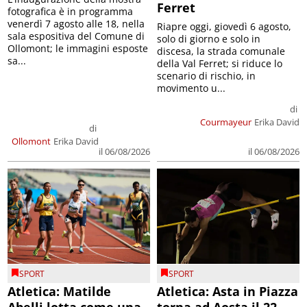
Ferret
fotografica è in programma
venerdì 7 agosto alle 18, nella
Riapre oggi, giovedì 6 agosto,
sala espositiva del Comune di
solo di giorno e solo in
Ollomont; le immagini esposte
discesa, la strada comunale
sa...
della Val Ferret; si riduce lo
scenario di rischio, in
movimento u...
di
Courmayeur
Erika David
di
Ollomont
Erika David
il 06/08/2026
il 06/08/2026
SPORT
SPORT
Atletica: Matilde
Atletica: Asta in Piazza
Abelli lotta come una
torna ad Aosta il 22