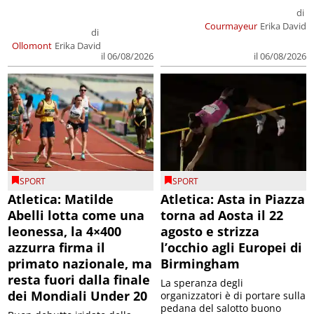
di
Courmayeur
Erika David
di
Ollomont
Erika David
il 06/08/2026
il 06/08/2026
SPORT
SPORT
Atletica: Matilde
Atletica: Asta in Piazza
Abelli lotta come una
torna ad Aosta il 22
leonessa, la 4×400
agosto e strizza
azzurra firma il
l’occhio agli Europei di
primato nazionale, ma
Birmingham
resta fuori dalla finale
La speranza degli
dei Mondiali Under 20
organizzatori è di portare sulla
pedana del salotto buono