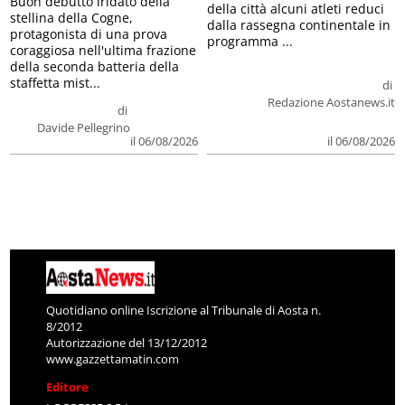
Buon debutto iridato della
della città alcuni atleti reduci
stellina della Cogne,
dalla rassegna continentale in
protagonista di una prova
programma ...
coraggiosa nell'ultima frazione
della seconda batteria della
staffetta mist...
di
Redazione Aostanews.it
di
Davide Pellegrino
il 06/08/2026
il 06/08/2026
Quotidiano online Iscrizione al Tribunale di Aosta n.
8/2012
Autorizzazione del 13/12/2012
www.gazzettamatin.com
Editore