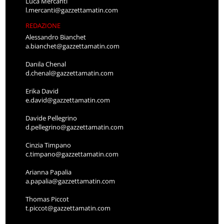
Luca Mercanti
l.mercanti@gazzettamatin.com
REDAZIONE
Alessandro Bianchet
a.bianchet@gazzettamatin.com
Danila Chenal
d.chenal@gazzettamatin.com
Erika David
e.david@gazzettamatin.com
Davide Pellegrino
d.pellegrino@gazzettamatin.com
Cinzia Timpano
c.timpano@gazzettamatin.com
Arianna Papalia
a.papalia@gazzettamatin.com
Thomas Piccot
t.piccot@gazzettamatin.com