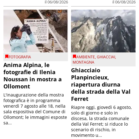
il 06/08/2026
il 06/08/2026
FOTOGRAFIA
AMBIENTE
,
GHIACCIAI
,
MONTAGNA
Anima Alpina, le
Ghiacciaio
fotografie di Ilenia
Planpincieux,
Noussan in mostra a
riapertura diurna
Ollomont
della strada della Val
L'inaugurazione della mostra
Ferret
fotografica è in programma
venerdì 7 agosto alle 18, nella
Riapre oggi, giovedì 6 agosto,
sala espositiva del Comune di
solo di giorno e solo in
Ollomont; le immagini esposte
discesa, la strada comunale
sa...
della Val Ferret; si riduce lo
scenario di rischio, in
movimento u...