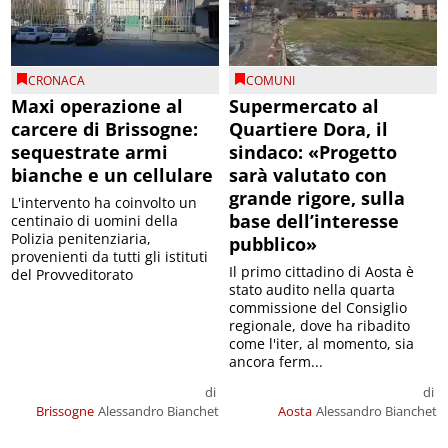
CRONACA
COMUNI
Maxi operazione al
Supermercato al
carcere di Brissogne:
Quartiere Dora, il
sequestrate armi
sindaco: «Progetto
bianche e un cellulare
sarà valutato con
grande rigore, sulla
L'intervento ha coinvolto un
base dell’interesse
centinaio di uomini della
Polizia penitenziaria,
pubblico»
provenienti da tutti gli istituti
Il primo cittadino di Aosta è
del Provveditorato
stato audito nella quarta
commissione del Consiglio
regionale, dove ha ribadito
come l'iter, al momento, sia
ancora ferm...
di
di
Brissogne
Alessandro Bianchet
Aosta
Alessandro Bianchet