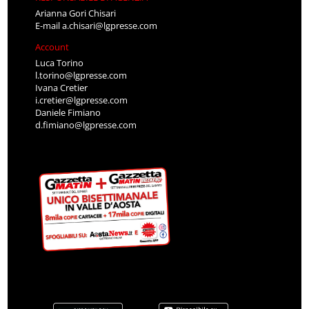
Arianna Gori Chisari
E-mail
a.chisari@lgpresse.com
Account
Luca Torino
l.torino@lgpresse.com
Ivana Cretier
i.cretier@lgpresse.com
Daniele Fimiano
d.fimiano@lgpresse.com