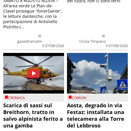
SABATO 8 AGOSTO ALLEIN –
del fuoco, non ci sono feriti
All’area verde Le Plan-de-
Clavel prosegue “ItinerDante”,
le letture dantesche, con la
partecipazione di Antonello
Pistritto (...
di
di
gazzettamatin
Cinzia Timpano
il 07/08/2026
il 07/08/2026
CRONACA
COMUNI
Scarica di sassi sul
Aosta, degrado in via
Breithorn, tratto in
Festaz: installata una
salvo alpinista ferito a
telecamera alla Torre
una gamba
del Lebbroso