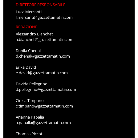
DIRETTORE RESPONSABILE
Luca Mercanti
l.mercanti@gazzettamatin.com
REDAZIONE
Alessandro Bianchet
a.bianchet@gazzettamatin.com
Danila Chenal
d.chenal@gazzettamatin.com
Erika David
e.david@gazzettamatin.com
Davide Pellegrino
d.pellegrino@gazzettamatin.com
Cinzia Timpano
c.timpano@gazzettamatin.com
Arianna Papalia
a.papalia@gazzettamatin.com
Thomas Piccot