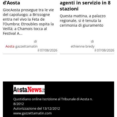
d’Aosta
agenti in servizio in 8
stazioni
GiocAosta prosegue tra le vie
del capoluogo; a Brissogne
Questa mattina, a palazzo
entra nel vivo la Feta de
regionale, si è tenuta la
l’Oumbra; Etroubles ospita la
cerimonia di giuramento
Veillà; a Chamois tocca al
Festival A...
di
di
Aosta
gazzettamatin
ethienne bredy
il 07/08/2026
il 07/08/2026
Quotidiano online Iscrizione al Tribunale di Aosta n.
8/2012
Autorizzazione del 13/12/2012
www.gazzettamatin.com