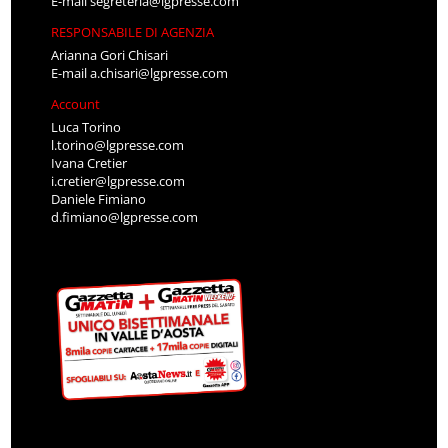
E-mail
segreteria@lgpresse.com
RESPONSABILE DI AGENZIA
Arianna Gori Chisari
E-mail
a.chisari@lgpresse.com
Account
Luca Torino
l.torino@lgpresse.com
Ivana Cretier
i.cretier@lgpresse.com
Daniele Fimiano
d.fimiano@lgpresse.com