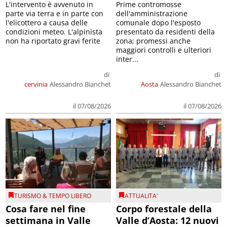
L'intervento è avvenuto in
Prime contromosse
parte via terra e in parte con
dell'amministrazione
l'elicottero a causa delle
comunale dopo l'esposto
condizioni meteo. L'alpinista
presentato da residenti della
non ha riportato gravi ferite
zona; promessi anche
maggiori controlli e ulteriori
inter...
di
di
cervinia
Alessandro Bianchet
Aosta
Alessandro Bianchet
il 07/08/2026
il 07/08/2026
TURISMO & TEMPO LIBERO
ATTUALITA'
Cosa fare nel fine
Corpo forestale della
settimana in Valle
Valle d’Aosta: 12 nuovi