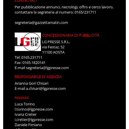
CONTATTACI
Per pubblicazione annunci, necrologi, offro e cerco lavoro,
contattare la segreteria al numero: 0165/231711
segreteria@gazzettamatin.com
CONCESSIONARIA DI PUBBLICITÀ
LG PRESSE S.R.L.
via Festaz, 52
11100 AOSTA
Tel: 0165.231711
Fax: 0165.1820141
E-mail
segreteria@lgpresse.com
RESPONSABILE DI AGENZIA
Arianna Gori Chisari
E-mail
a.chisari@lgpresse.com
Account
Luca Torino
l.torino@lgpresse.com
Ivana Cretier
i.cretier@lgpresse.com
Daniele Fimiano