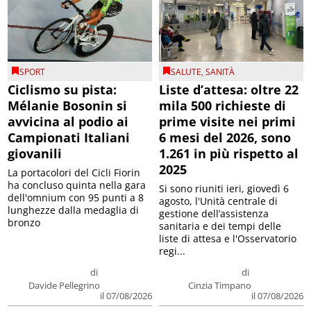
SPORT
SALUTE
,
SANITÀ
Ciclismo su pista:
Liste d’attesa: oltre 22
Mélanie Bosonin si
mila 500 richieste di
avvicina al podio ai
prime visite nei primi
Campionati Italiani
6 mesi del 2026, sono
giovanili
1.261 in più rispetto al
2025
La portacolori del Cicli Fiorin
ha concluso quinta nella gara
Si sono riuniti ieri, giovedì 6
dell'omnium con 95 punti a 8
agosto, l'Unità centrale di
lunghezze dalla medaglia di
gestione dell’assistenza
bronzo
sanitaria e dei tempi delle
liste di attesa e l'Osservatorio
regi...
di
di
Davide Pellegrino
Cinzia Timpano
il 07/08/2026
il 07/08/2026