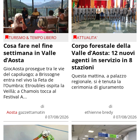
TURISMO & TEMPO LIBERO
ATTUALITA'
Cosa fare nel fine
Corpo forestale della
settimana in Valle
Valle d’Aosta: 12 nuovi
d’Aosta
agenti in servizio in 8
stazioni
GiocAosta prosegue tra le vie
del capoluogo; a Brissogne
Questa mattina, a palazzo
entra nel vivo la Feta de
regionale, si è tenuta la
l’Oumbra; Etroubles ospita la
cerimonia di giuramento
Veillà; a Chamois tocca al
Festival A...
di
di
Aosta
gazzettamatin
ethienne bredy
il 07/08/2026
il 07/08/2026