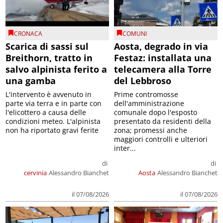
CRONACA
COMUNI
Scarica di sassi sul
Aosta, degrado in via
Breithorn, tratto in
Festaz: installata una
salvo alpinista ferito a
telecamera alla Torre
una gamba
del Lebbroso
L'intervento è avvenuto in
Prime contromosse
parte via terra e in parte con
dell'amministrazione
l'elicottero a causa delle
comunale dopo l'esposto
condizioni meteo. L'alpinista
presentato da residenti della
non ha riportato gravi ferite
zona; promessi anche
maggiori controlli e ulteriori
inter...
di
di
cervinia
Alessandro Bianchet
Aosta
Alessandro Bianchet
il 07/08/2026
il 07/08/2026