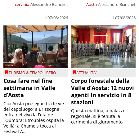
cervinia
Alessandro Bianchet
Aosta
Alessandro Bianchet
il 07/08/2026
il 07/08/2026
TURISMO & TEMPO LIBERO
ATTUALITA'
Cosa fare nel fine
Corpo forestale della
settimana in Valle
Valle d’Aosta: 12 nuovi
d’Aosta
agenti in servizio in 8
stazioni
GiocAosta prosegue tra le vie
del capoluogo; a Brissogne
Questa mattina, a palazzo
entra nel vivo la Feta de
regionale, si è tenuta la
l’Oumbra; Etroubles ospita la
cerimonia di giuramento
Veillà; a Chamois tocca al
Festival A...