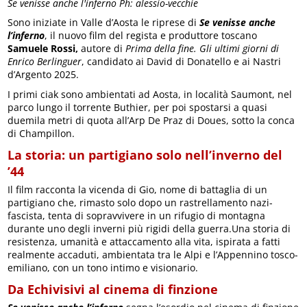
Se venisse anche l'inferno Ph: alessio-vecchie
Sono iniziate in Valle d’Aosta le riprese di
Se venisse anche
l’inferno
, il nuovo film del regista e produttore toscano
Samuele Rossi,
autore di
Prima della fine. Gli ultimi giorni di
Enrico Berlinguer
, candidato ai David di Donatello e ai Nastri
d’Argento 2025.
I primi ciak sono ambientati ad Aosta, in località Saumont, nel
parco lungo il torrente Buthier, per poi spostarsi a quasi
duemila metri di quota all’Arp De Praz di Doues, sotto la conca
di Champillon.
La storia: un partigiano solo nell’inverno del
’44
Il film racconta la vicenda di Gio, nome di battaglia di un
partigiano che, rimasto solo dopo un rastrellamento nazi-
fascista, tenta di sopravvivere in un rifugio di montagna
durante uno degli inverni più rigidi della guerra.Una storia di
resistenza, umanità e attaccamento alla vita, ispirata a fatti
realmente accaduti, ambientata tra le Alpi e l’Appennino tosco-
emiliano, con un tono intimo e visionario.
Da Echivisivi al cinema di finzione