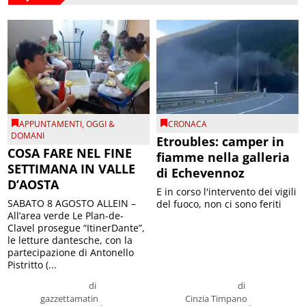
APPUNTAMENTI
,
OGGI &
CRONACA
DOMANI
Etroubles: camper in
COSA FARE NEL FINE
fiamme nella galleria
SETTIMANA IN VALLE
di Echevennoz
D’AOSTA
E in corso l'intervento dei vigili
SABATO 8 AGOSTO ALLEIN –
del fuoco, non ci sono feriti
All’area verde Le Plan-de-
Clavel prosegue “ItinerDante”,
le letture dantesche, con la
partecipazione di Antonello
Pistritto (...
di
di
gazzettamatin
Cinzia Timpano