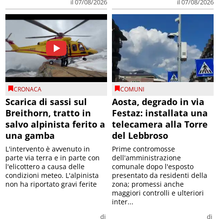
il 07/08/2026
il 07/08/2026
CRONACA
COMUNI
Scarica di sassi sul
Aosta, degrado in via
Breithorn, tratto in
Festaz: installata una
salvo alpinista ferito a
telecamera alla Torre
una gamba
del Lebbroso
L'intervento è avvenuto in
Prime contromosse
parte via terra e in parte con
dell'amministrazione
l'elicottero a causa delle
comunale dopo l'esposto
condizioni meteo. L'alpinista
presentato da residenti della
non ha riportato gravi ferite
zona; promessi anche
maggiori controlli e ulteriori
inter...
di
di