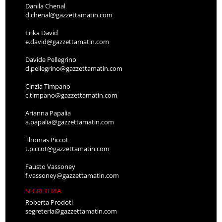
Danila Chenal
d.chenal@gazzettamatin.com
Erika David
e.david@gazzettamatin.com
Davide Pellegrino
d.pellegrino@gazzettamatin.com
Cinzia Timpano
c.timpano@gazzettamatin.com
Arianna Papalia
a.papalia@gazzettamatin.com
Thomas Piccot
t.piccot@gazzettamatin.com
Fausto Vassoney
f.vassoney@gazzettamatin.com
SEGRETERIA
Roberta Prodoti
segreteria@gazzettamatin.com