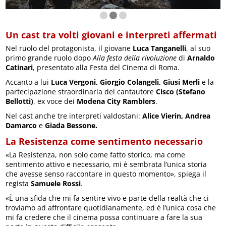
Un cast tra volti giovani e interpreti affermati
Nel ruolo del protagonista, il giovane
Luca Tanganelli
, al suo
primo grande ruolo dopo
Alla festa della rivoluzione
di
Arnaldo
Catinari
, presentato alla Festa del Cinema di Roma.
Accanto a lui
Luca Vergoni, Giorgio Colangeli, Giusi Merli
e la
partecipazione straordinaria del cantautore
Cisco (Stefano
Bellotti)
, ex voce dei
Modena City Ramblers
.
Nel cast anche tre interpreti valdostani:
Alice Vierin, Andrea
Damarco
e
Giada Bessone.
La Resistenza come sentimento necessario
«La Resistenza, non solo come fatto storico, ma come
sentimento attivo e necessario, mi è sembrata l’unica storia
che avesse senso raccontare in questo momento», spiega il
regista
Samuele Rossi
.
«È una sfida che mi fa sentire vivo e parte della realtà che ci
troviamo ad affrontare quotidianamente, ed è l’unica cosa che
mi fa credere che il cinema possa continuare a fare la sua