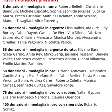
8 donazioni – medaglia in rame:
Roberti Belletti, Christiane
Bianquin, Michele Esposito, Sophie Leonilda Jocallaz, Luca La
Marra, Breen Lucianaz, Mathias Lucianaz, Fabio Scolaro,
Manuel Tovagliari, Alice Zorzettig.
16 donazioni – medaglia in argento:
Elisa Balbis, Ida Bich, Edy
Borbey, Fabio Dayné, Camilla De Pieri, Vito Dilena, Fabrizio
Laurenzio, Chiarina Mancuso, Monica Mondet, Alessandra
Oreiller, Tania Pegoraro, Nicoletta Perico.
36 donazioni – medaglia in argento dorato:
Silvano Bassi,
Greta Garino, Anita Rey, Mirko Sergi, Jasmine Tessarin, Daniele
Vallet, Francesco Varamo, Crescenzo Villano, Gianni Villanova,
Emilio Martino Zambon.
50 donazioni – medaglia in oro:
Tiziana Annovazzi, Alejandro
Camilo Arregin Paz, Stefano Belli, Fabio Berlier, Flavia Bonato,
Veronica Bonin, Andrea Careri, Roberto Coletta, Monica
Cuneaz, Jeannette Curtaz, Salvatore Fonte.
75 donazioni – medaglia in oro con rubino:
Valter Gyppaz,
Elisiario Francesco Nardone, Claudia Quendoz.
100 donazioni – medaglia in oro con smeraldo:
Roberto
Gorraz.