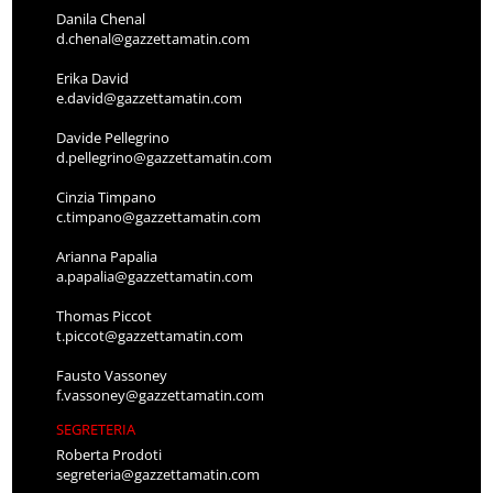
Danila Chenal
d.chenal@gazzettamatin.com
Erika David
e.david@gazzettamatin.com
Davide Pellegrino
d.pellegrino@gazzettamatin.com
Cinzia Timpano
c.timpano@gazzettamatin.com
Arianna Papalia
a.papalia@gazzettamatin.com
Thomas Piccot
t.piccot@gazzettamatin.com
Fausto Vassoney
f.vassoney@gazzettamatin.com
SEGRETERIA
Roberta Prodoti
segreteria@gazzettamatin.com