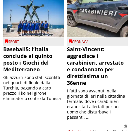
SPORT
CRONACA
Baseball5: l’Italia
Saint-Vincent:
conclude al quinto
aggredisce i
posto i Giochi del
carabinieri, arrestato
Mediterraneo
e condannato per
direttissima un
Gli azzurri sono stati sconfitti
36enne
nei quarti di finale dalla
Turchia, pagando a caro
I fatti sono avvenuti nella
prezzo il ko nel girone
giornata di ieri nella cittadina
eliminatorio contro la Tunisia
termale, dove i carabinieri
erano stati allertati per un
uomo che disturbava i
passanti. ...
di