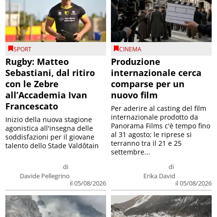
SPORT
CINEMA
Rugby: Matteo
Produzione
Sebastiani, dal ritiro
internazionale cerca
con le Zebre
comparse per un
all’Accademia Ivan
nuovo film
Francescato
Per aderire al casting del film
internazionale prodotto da
Inizio della nuova stagione
Panorama Films c'è tempo fino
agonistica all'insegna delle
al 31 agosto; le riprese si
soddisfazioni per il giovane
terranno tra il 21 e 25
talento dello Stade Valdôtain
settembre...
di
di
Davide Pellegrino
Erika David
il 05/08/2026
il 05/08/2026