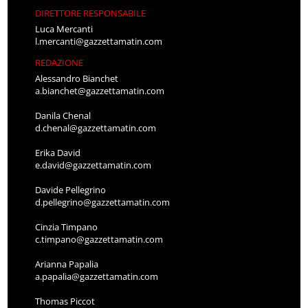
DIRETTORE RESPONSABILE
Luca Mercanti
l.mercanti@gazzettamatin.com
REDAZIONE
Alessandro Bianchet
a.bianchet@gazzettamatin.com
Danila Chenal
d.chenal@gazzettamatin.com
Erika David
e.david@gazzettamatin.com
Davide Pellegrino
d.pellegrino@gazzettamatin.com
Cinzia Timpano
c.timpano@gazzettamatin.com
Arianna Papalia
a.papalia@gazzettamatin.com
Thomas Piccot