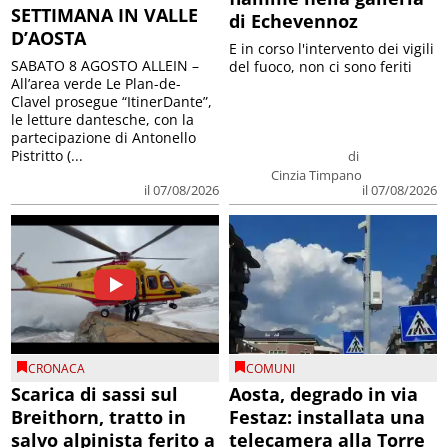
SETTIMANA IN VALLE
di Echevennoz
D’AOSTA
E in corso l'intervento dei vigili
SABATO 8 AGOSTO ALLEIN –
del fuoco, non ci sono feriti
All’area verde Le Plan-de-
Clavel prosegue “ItinerDante”,
le letture dantesche, con la
partecipazione di Antonello
Pistritto (...
di
Cinzia Timpano
il 07/08/2026
il 07/08/2026
CRONACA
COMUNI
Scarica di sassi sul
Aosta, degrado in via
Breithorn, tratto in
Festaz: installata una
salvo alpinista ferito a
telecamera alla Torre