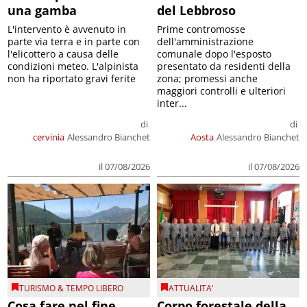
una gamba
del Lebbroso
L'intervento è avvenuto in
Prime contromosse
parte via terra e in parte con
dell'amministrazione
l'elicottero a causa delle
comunale dopo l'esposto
condizioni meteo. L'alpinista
presentato da residenti della
non ha riportato gravi ferite
zona; promessi anche
maggiori controlli e ulteriori
inter...
di
di
cervinia
Alessandro Bianchet
Aosta
Alessandro Bianchet
il 07/08/2026
il 07/08/2026
TURISMO & TEMPO LIBERO
ATTUALITA'
Cosa fare nel fine
Corpo forestale della