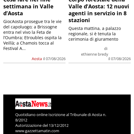
settimana in Valle
Valle d’Aosta: 12 nuovi
d’Aosta
agenti in servizio in 8
stazioni
GiocAosta prosegue tra le vie
del capoluogo; a Brissogne
Questa mattina, a palazzo
entra nel vivo la Feta de
regionale, si è tenuta la
l’Oumbra; Etroubles ospita la
cerimonia di giuramento
Veillà; a Chamois tocca al
Festival A...
di
ethienne bredy
Aosta
il 07/08/2026
il 07/08/2026
Quotidiano online Iscrizione al Tribunale di Aosta n.
8/2012
Autorizzazione del 13/12/2012
www.gazzettamatin.com