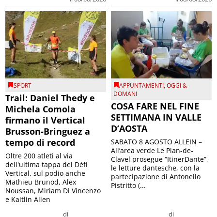
SPORT
APPUNTAMENTI
,
OGGI &
DOMANI
Trail: Daniel Thedy e
COSA FARE NEL FINE
Michela Comola
SETTIMANA IN VALLE
firmano il Vertical
D’AOSTA
Brusson-Bringuez a
tempo di record
SABATO 8 AGOSTO ALLEIN –
All’area verde Le Plan-de-
Oltre 200 atleti al via
Clavel prosegue “ItinerDante”,
dell'ultima tappa del Défì
le letture dantesche, con la
Vertical, sul podio anche
partecipazione di Antonello
Mathieu Brunod, Alex
Pistritto (...
Noussan, Miriam Di Vincenzo
e Kaitlin Allen
di
di