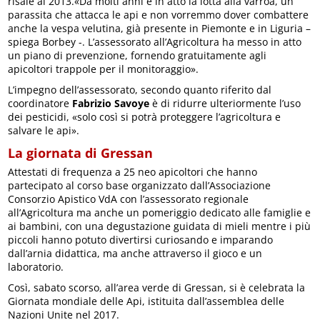
risale al 2013.«Da molti anni è in atto la lotta alla varroa, un
parassita che attacca le api e non vorremmo dover combattere
anche la vespa velutina, già presente in Piemonte e in Liguria –
spiega Borbey -. L’assessorato all’Agricoltura ha messo in atto
un piano di prevenzione, fornendo gratuitamente agli
apicoltori trappole per il monitoraggio».
L’impegno dell’assessorato, secondo quanto riferito dal
coordinatore
Fabrizio Savoye
è di ridurre ulteriormente l’uso
dei pesticidi, «solo così si potrà proteggere l’agricoltura e
salvare le api».
La giornata di Gressan
Attestati di frequenza a 25 neo apicoltori che hanno
partecipato al corso base organizzato dall’Associazione
Consorzio Apistico VdA con l’assessorato regionale
all’Agricoltura ma anche un pomeriggio dedicato alle famiglie e
ai bambini, con una degustazione guidata di mieli mentre i più
piccoli hanno potuto divertirsi curiosando e imparando
dall’arnia didattica, ma anche attraverso il gioco e un
laboratorio.
Così, sabato scorso, all’area verde di Gressan, si è celebrata la
Giornata mondiale delle Api, istituita dall’assemblea delle
Nazioni Unite nel 2017.