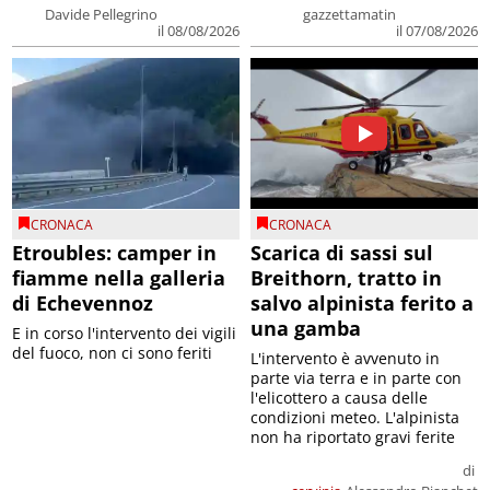
Davide Pellegrino
gazzettamatin
il 08/08/2026
il 07/08/2026
CRONACA
CRONACA
Etroubles: camper in
Scarica di sassi sul
fiamme nella galleria
Breithorn, tratto in
di Echevennoz
salvo alpinista ferito a
una gamba
E in corso l'intervento dei vigili
del fuoco, non ci sono feriti
L'intervento è avvenuto in
parte via terra e in parte con
l'elicottero a causa delle
condizioni meteo. L'alpinista
non ha riportato gravi ferite
di