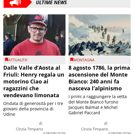
ULTIME NEWS
ATTUALITA'
MONTAGNA
Dalle Valle d’Aosta al
8 agosto 1786, la prima
Friuli: Henry regala un
ascensione del Monte
motorino Ciao ai
Bianco: 240 anni fa
ragazzini che
nasceva l’alpinismo
vendevano limonata
I primi a raggiungere la vetta
del Monte Bianco furono
Ondata di generosità per i tre
Jacques Balmat e Michel
giovani della provincia di
Gabriel Paccard
Udine
di
di
Cinzia Timpano
Cinzia Timpano
il 08/08/2026
il 08/08/2026