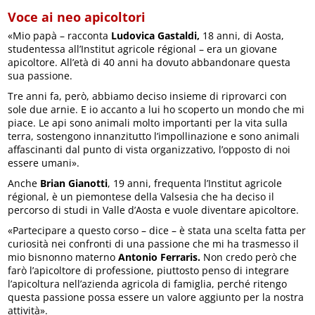
Voce ai neo apicoltori
«Mio papà – racconta
Ludovica Gastaldi,
18 anni, di Aosta,
studentessa all’Institut agricole régional – era un giovane
apicoltore. All’età di 40 anni ha dovuto abbandonare questa
sua passione.
Tre anni fa, però, abbiamo deciso insieme di riprovarci con
sole due arnie. E io accanto a lui ho scoperto un mondo che mi
piace. Le api sono animali molto importanti per la vita sulla
terra, sostengono innanzitutto l’impollinazione e sono animali
affascinanti dal punto di vista organizzativo, l’opposto di noi
essere umani».
Anche
Brian Gianotti
, 19 anni, frequenta l’Institut agricole
régional, è un piemontese della Valsesia che ha deciso il
percorso di studi in Valle d’Aosta e vuole diventare apicoltore.
«Partecipare a questo corso – dice – è stata una scelta fatta per
curiosità nei confronti di una passione che mi ha trasmesso il
mio bisnonno materno
Antonio Ferraris.
Non credo però che
farò l’apicoltore di professione, piuttosto penso di integrare
l’apicoltura nell’azienda agricola di famiglia, perché ritengo
questa passione possa essere un valore aggiunto per la nostra
attività».