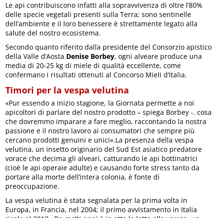
Le api contribuiscono infatti alla sopravvivenza di oltre l’80%
delle specie vegetali presenti sulla Terra; sono sentinelle
dell’ambiente e il loro benessere è strettamente legato alla
salute del nostro ecosistema.
Secondo quanto riferito dalla presidente del Consorzio apistico
della Valle d’Aosta
Denise Borbey
, ogni alveare produce una
media di 20-25 kg di miele di qualità eccellente, come
confermano i risultati ottenuti al Concorso Mieli d’Italia.
Timori per la vespa velutina
«Pur essendo a inizio stagione, la Giornata permette a noi
apicoltori di parlare del nostro prodotto – spiega Borbey -. cosa
che dovremmo imparare a fare meglio, raccontando la nostra
passione e il nostro lavoro ai consumatori che sempre più
cercano prodotti genuini e unici».La presenza della vespa
velutina, un insetto originario del Sud Est asiatico predatore
vorace che decima gli alveari, catturando le api bottinatrici
(cioè le api operaie adulte) e causando forte stress tanto da
portare alla morte dell’intera colonia, è fonte di
preoccupazione.
La vespa velutina è stata segnalata per la prima volta in
Europa, in Francia, nel 2004; il primo avvistamento in Italia