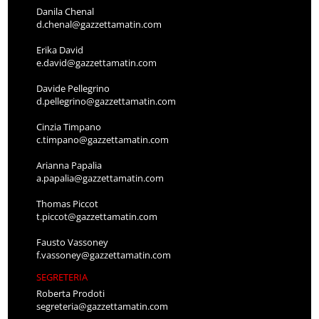
Danila Chenal
d.chenal@gazzettamatin.com
Erika David
e.david@gazzettamatin.com
Davide Pellegrino
d.pellegrino@gazzettamatin.com
Cinzia Timpano
c.timpano@gazzettamatin.com
Arianna Papalia
a.papalia@gazzettamatin.com
Thomas Piccot
t.piccot@gazzettamatin.com
Fausto Vassoney
f.vassoney@gazzettamatin.com
SEGRETERIA
Roberta Prodoti
segreteria@gazzettamatin.com