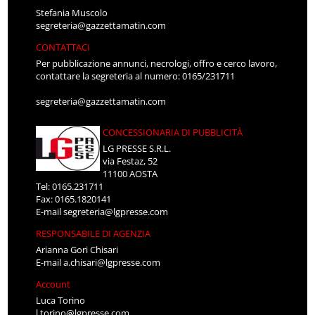
Stefania Muscolo
segreteria@gazzettamatin.com
CONTATTACI
Per pubblicazione annunci, necrologi, offro e cerco lavoro,
contattare la segreteria al numero: 0165/231711
segreteria@gazzettamatin.com
CONCESSIONARIA DI PUBBLICITÀ
LG PRESSE S.R.L.
via Festaz, 52
11100 AOSTA
Tel: 0165.231711
Fax: 0165.1820141
E-mail
segreteria@lgpresse.com
RESPONSABILE DI AGENZIA
Arianna Gori Chisari
E-mail
a.chisari@lgpresse.com
Account
Luca Torino
l.torino@lgpresse.com