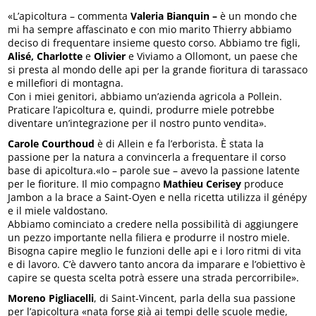
«L’apicoltura – commenta
Valeria Bianquin –
è un mondo che
mi ha sempre affascinato e con mio marito Thierry abbiamo
deciso di frequentare insieme questo corso. Abbiamo tre figli,
Alisé, Charlotte
e
Olivier
e Viviamo a Ollomont, un paese che
si presta al mondo delle api per la grande fioritura di tarassaco
e millefiori di montagna.
Con i miei genitori, abbiamo un’azienda agricola a Pollein.
Praticare l’apicoltura e, quindi, produrre miele potrebbe
diventare un’integrazione per il nostro punto vendita».
Carole Courthoud
è di Allein e fa l’erborista. È stata la
passione per la natura a convincerla a frequentare il corso
base di apicoltura.«Io – parole sue – avevo la passione latente
per le fioriture. Il mio compagno
Mathieu Cerisey
produce
Jambon a la brace a Saint-Oyen e nella ricetta utilizza il génépy
e il miele valdostano.
Abbiamo cominciato a credere nella possibilità di aggiungere
un pezzo importante nella filiera e produrre il nostro miele.
Bisogna capire meglio le funzioni delle api e i loro ritmi di vita
e di lavoro. C’è davvero tanto ancora da imparare e l’obiettivo è
capire se questa scelta potrà essere una strada percorribile».
Moreno Pigliacelli
, di Saint-Vincent, parla della sua passione
per l’apicoltura «nata forse già ai tempi delle scuole medie,