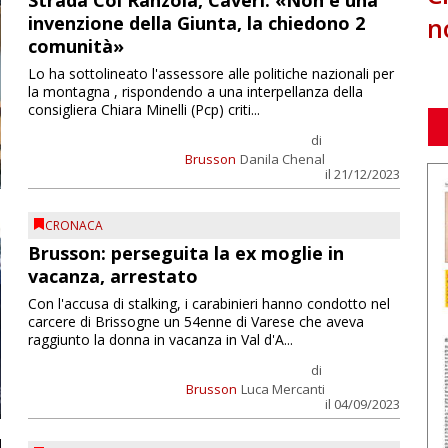
Strada Col Ranzola, Caveri: «Non è una
n
invenzione della Giunta, la chiedono 2
comunità»
Lo ha sottolineato l'assessore alle politiche nazionali per
la montagna , rispondendo a una interpellanza della
consigliera Chiara Minelli (Pcp) criti...
di
Brusson
Danila Chenal
il 21/12/2023
CRONACA
Brusson: perseguita la ex moglie in
vacanza, arrestato
Con l'accusa di stalking, i carabinieri hanno condotto nel
carcere di Brissogne un 54enne di Varese che aveva
raggiunto la donna in vacanza in Val d'A...
di
Brusson
Luca Mercanti
il 04/09/2023