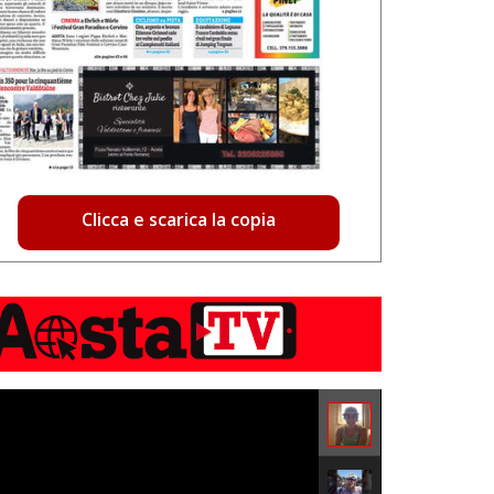
Clicca e scarica la copia