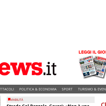
ETTACOLI
POLITICA & ECONOMIA
SPORT
TURISMO & EVEN
VIABILITÀ
C