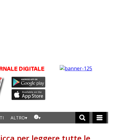
TI
ALTRO
licca per leggere tutte le