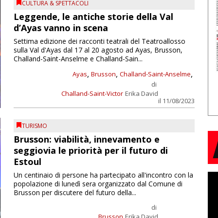
CULTURA & SPETTACOLI
Leggende, le antiche storie della Val
d’Ayas vanno in scena
Settima edizione dei racconti teatrali del Teatroallosso
sulla Val d'Ayas dal 17 al 20 agosto ad Ayas, Brusson,
Challand-Saint-Anselme e Challand-Sain...
,
,
,
Ayas
Brusson
Challand-Saint-Anselme
di
Challand-Saint-Victor
Erika David
il 11/08/2023
TURISMO
Brusson: viabilità, innevamento e
seggiovia le priorità per il futuro di
Estoul
Un centinaio di persone ha partecipato all'incontro con la
popolazione di lunedì sera organizzato dal Comune di
Brusson per discutere del futuro della...
di
Brusson
Erika David