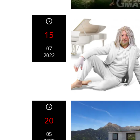
15
07
2022
20
05