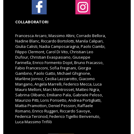
COLLABORATORI
Francesca Arcaro, Massimo Altini, Corrado Bellora,
Nadine Blanc, Riccardo Bortolotti, Manila Calipari,
Giulia Calisti, Nadia Camposaragna, Paolo Ciambi,
Filippo Clermont, Carol Di Vito, Christian Leo
Dufour, Christian Evaspasiano, Giuseppe
Farinella, Enrico Formento Dojot, Bruno Fracasso,
Fabio Francesconi, Sofia Fregnani, Giorgia
Gambino, Paolo Gatto, Michael Ghignone,
Marlène Jorrioz, Cecilia Lazzarotto, Giacomo
Mangano, Angela Marrelli, Federico Mecca, Luca
Mauro Melloni, Marc Montrosset, Matteo Nigra,
Sabrina Olibano, Emiliano Pala, Gabriele Peloso,
Maurizio Pitti, Loris Ponsetto, Andrea Portigliatti,
Mattia Pramotton, Deniel Pession, Raffaele
Romano, Enrico Ruggeri, Riccardo Savoye,
Federica Tercinod, Federico Tigellio Benvenuto,
Luca Massimo Trifilò