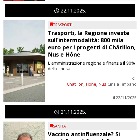
22
11
2025
TRASPORTI
Trasporti, la Regione investe
sull’intermodalità: 800 mila
euro per i progetti di Châtillon,
Nus e Hône
L'amministrazione regionale finanzia il 90%
della spesa
di
,
,
Chatillon
Hone
Nus
Cinzia Timpano
il 22/11/2025
21
11
2025
SANITÀ
Vaccino antinfluenzale? Si