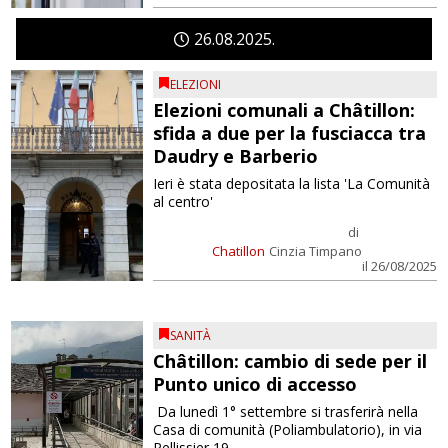
26
08
2025
ELEZIONI
Elezioni comunali a Châtillon:
sfida a due per la fusciacca tra
Daudry e Barberio
Ieri è stata depositata la lista 'La Comunità
al centro'
di
Chatillon
Cinzia Timpano
il 26/08/2025
SANITÀ
Châtillon: cambio di sede per il
Punto unico di accesso
Da lunedì 1° settembre si trasferirà nella
Casa di comunità (Poliambulatorio), in via
Pellissier 19