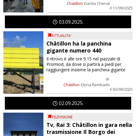
Chatillon
Danila Chenal
il 11/09/2025
03
09
2025
ATTUALITA'
Châtillon ha la panchina
gigante numero 440
Il ritrovo è alle ore 9.15 nel piazzale di
Promiod, da dove si partirà a piedi per
raggiungere insieme la panchina gigante
di
Chatillon
Elena Rembado
il 03/09/2025
02
09
2025
TELEVISIONE
Tv, Rai 3: Châtillon in gara nella
trasmissione Il Borgo dei