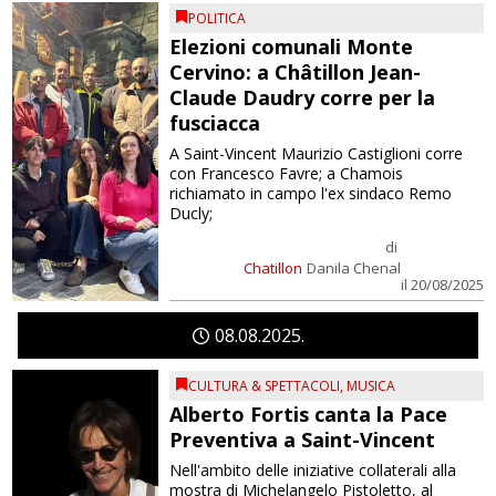
POLITICA
Elezioni comunali Monte
Cervino: a Châtillon Jean-
Claude Daudry corre per la
fusciacca
A Saint-Vincent Maurizio Castiglioni corre
con Francesco Favre; a Chamois
richiamato in campo l'ex sindaco Remo
Ducly;
di
Chatillon
Danila Chenal
il 20/08/2025
08
08
2025
CULTURA & SPETTACOLI
,
MUSICA
Alberto Fortis canta la Pace
Preventiva a Saint-Vincent
Nell'ambito delle iniziative collaterali alla
mostra di Michelangelo Pistoletto, al