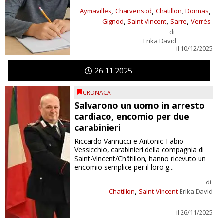
,
,
,
,
Aymavilles
Charvensod
Chatillon
Donnas
,
,
,
Gignod
Saint-Vincent
Sarre
Verrès
di
Erika David
il 10/12/2025
26
11
2025
CRONACA
Salvarono un uomo in arresto
cardiaco, encomio per due
carabinieri
Riccardo Vannucci e Antonio Fabio
Vessicchio, carabinieri della compagnia di
Saint-Vincent/Châtillon, hanno ricevuto un
encomio semplice per il loro g...
di
,
Chatillon
Saint-Vincent
Erika David
il 26/11/2025