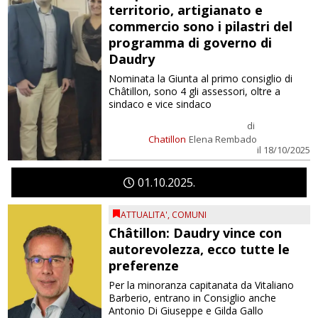
territorio, artigianato e
commercio sono i pilastri del
programma di governo di
Daudry
Nominata la Giunta al primo consiglio di
Châtillon, sono 4 gli assessori, oltre a
sindaco e vice sindaco
di
Chatillon
Elena Rembado
il 18/10/2025
01
10
2025
ATTUALITA'
,
COMUNI
Châtillon: Daudry vince con
autorevolezza, ecco tutte le
preferenze
Per la minoranza capitanata da Vitaliano
Barberio, entrano in Consiglio anche
Antonio Di Giuseppe e Gilda Gallo