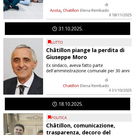
di
,
Aosta
Chatillon
Elena Rembado
il 18/11/2025
31
10
2025
LUTTO
Châtillon piange la perdita di
Giuseppe Moro
Ex sindaco, aveva fatto parte
dell'amministrazione comunale per 30 anni
di
Chatillon
Elena Rembado
il 31/10/2025
18
10
2025
POLITICA
Châtillon, comunicazione,
trasparenza, decoro del