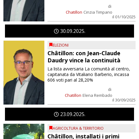
di
Chatillon
Cinzia Timpano
il 01/10/2025
30
09
2025
ELEZIONI
Châtillon: con Jean-Claude
Daudry vince la continuità
La lista avversaria La comunità al centro,
capitanata da Vitaliano Barberio, incassa
606 voti pari al 28,20%
di
Chatillon
Elena Rembado
il 30/09/2025
23
09
2025
AGRICOLTURA & TERRITORIO
Châtillon, installati i primi