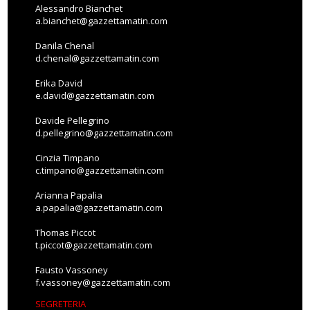
Alessandro Bianchet
a.bianchet@gazzettamatin.com
Danila Chenal
d.chenal@gazzettamatin.com
Erika David
e.david@gazzettamatin.com
Davide Pellegrino
d.pellegrino@gazzettamatin.com
Cinzia Timpano
c.timpano@gazzettamatin.com
Arianna Papalia
a.papalia@gazzettamatin.com
Thomas Piccot
t.piccot@gazzettamatin.com
Fausto Vassoney
f.vassoney@gazzettamatin.com
SEGRETERIA