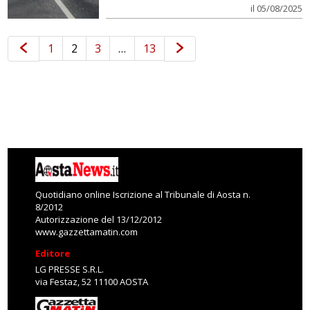
il 05/08/2025
1
2
3
…
13
Quotidiano online Iscrizione al Tribunale di Aosta n.
8/2012
Autorizzazione del 13/12/2012
www.gazzettamatin.com
Editore
LG PRESSE S.R.L.
via Festaz, 52 11100 AOSTA