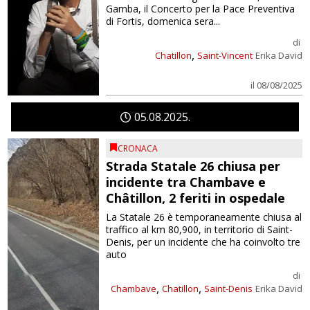
Gamba, il Concerto per la Pace Preventiva
di Fortis, domenica sera...
di
,
Chatillon
Saint-Vincent
Erika David
il 08/08/2025
05
08
2025
CRONACA
Strada Statale 26 chiusa per
incidente tra Chambave e
Châtillon, 2 feriti in ospedale
La Statale 26 è temporaneamente chiusa al
traffico al km 80,900, in territorio di Saint-
Denis, per un incidente che ha coinvolto tre
auto
di
,
,
Chambave
Chatillon
Saint-Denis
Erika David