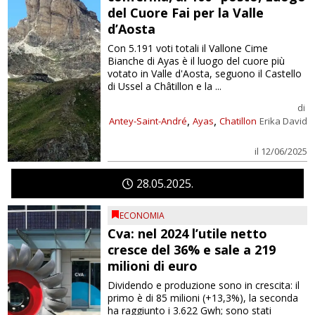
del Cuore Fai per la Valle
d’Aosta
Con 5.191 voti totali il Vallone Cime
Bianche di Ayas è il luogo del cuore più
votato in Valle d'Aosta, seguono il Castello
di Ussel a Châtillon e la ...
di
,
,
Antey-Saint-André
Ayas
Chatillon
Erika David
il 12/06/2025
28
05
2025
ECONOMIA
Cva: nel 2024 l’utile netto
cresce del 36% e sale a 219
milioni di euro
Dividendo e produzione sono in crescita: il
primo è di 85 milioni (+13,3%), la seconda
ha raggiunto i 3.622 Gwh; sono stati