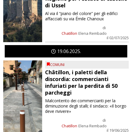
di Ussel
Al via il “piano del colore” per gli edifici
affacciati su via Émile Chanoux
di
Chatillon
Elena Rembado
il 02/07/2025
19
06
2025
COMUNI
Châtillon, i paletti della
discordia: commercianti
infuriati per la perdita di 50
parcheggi
Malcontento dei commercianti per la
diminuzione degli stalli; il sindaco: «Il borgo
deve rivivere»
di
Chatillon
Elena Rembado
il 19/06/2025