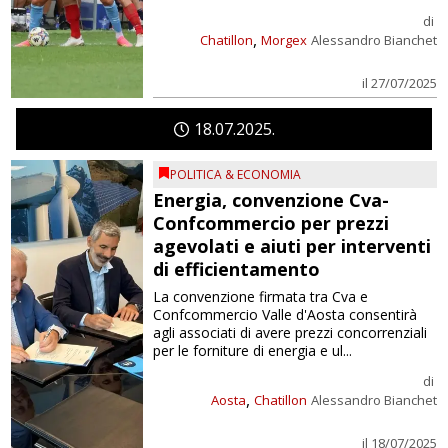
di
,
Chatillon
Morgex
Alessandro Bianchet
il 27/07/2025
18
07
2025
POLITICA & ECONOMIA
Energia, convenzione Cva-
Confcommercio per prezzi
agevolati e aiuti per interventi
di efficientamento
La convenzione firmata tra Cva e
Confcommercio Valle d'Aosta consentirà
agli associati di avere prezzi concorrenziali
per le forniture di energia e ul...
di
,
Aosta
Chatillon
Alessandro Bianchet
il 18/07/2025