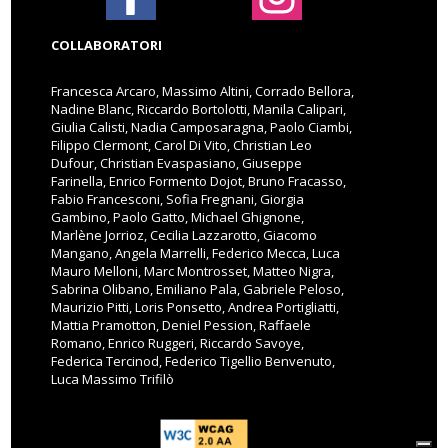
COLLABORATORI
Francesca Arcaro, Massimo Altini, Corrado Bellora,
Nadine Blanc, Riccardo Bortolotti, Manila Calipari,
Giulia Calisti, Nadia Camposaragna, Paolo Ciambi,
Filippo Clermont, Carol Di Vito, Christian Leo
Dufour, Christian Evaspasiano, Giuseppe
Farinella, Enrico Formento Dojot, Bruno Fracasso,
Fabio Francesconi, Sofia Fregnani, Giorgia
Gambino, Paolo Gatto, Michael Ghignone,
Marlène Jorrioz, Cecilia Lazzarotto, Giacomo
Mangano, Angela Marrelli, Federico Mecca, Luca
Mauro Melloni, Marc Montrosset, Matteo Nigra,
Sabrina Olibano, Emiliano Pala, Gabriele Peloso,
Maurizio Pitti, Loris Ponsetto, Andrea Portigliatti,
Mattia Pramotton, Deniel Pession, Raffaele
Romano, Enrico Ruggeri, Riccardo Savoye,
Federica Tercinod, Federico Tigellio Benvenuto,
Luca Massimo Trifilò