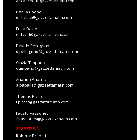
a.bianchet@gazzettamatin.com
Danila Chenal
d.chenal@gazzettamatin.com
Erika David
e.david@gazzettamatin.com
Davide Pellegrino
d.pellegrino@gazzettamatin.com
Cinzia Timpano
c.timpano@gazzettamatin.com
Arianna Papalia
a.papalia@gazzettamatin.com
Thomas Piccot
t.piccot@gazzettamatin.com
Fausto Vassoney
f.vassoney@gazzettamatin.com
SEGRETERIA
Roberta Prodoti