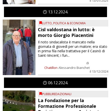
il 13/01/2025
13
12
2024
LUTTO
,
POLITICA & ECONOMIA
Cisl valdostana in lutto: è
morto Giorgio Piacentini
Il noto sindacalista è mancato nella
giornata di giovedì per un malore; era stato
in prima fila nella trattativa per il Casinò di
Saint-Vincent; i fun...
di
Chatillon
Alessandro Bianchet
il 13/12/2024
06
12
2024
PUBBLIREDAZIONALI
La Fondazione per la
Formazione Professionale