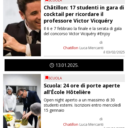
SCUOLA
Châtillon: 17 studenti in gara di
cocktail per ricordare il
professore Victor Vicquéry
Il 6 e 7 febbraio la finale e la serata di gala
del concorso Victor Vicquéry #Enjoy
di
Chatillon
Luca Mercanti
il 03/02/2025
13
01
2025
SCUOLA
Scuola: 24 ore di porte aperte
all’École Hôtelière
Open night aperto a un massimo di 30
studenti esterni. Iscrizioni entro mercoledì
15 gennaio
di
Chatillon
Luca Mercanti