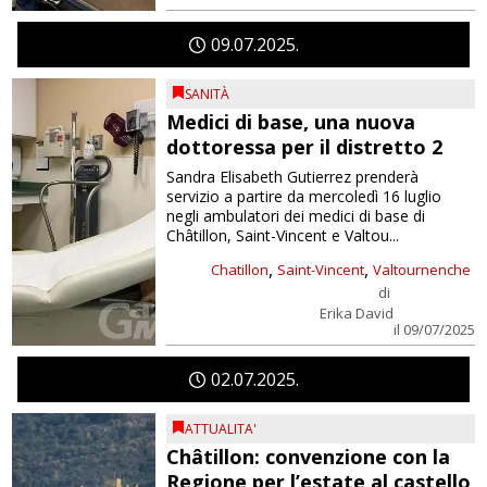
09
07
2025
SANITÀ
Medici di base, una nuova
dottoressa per il distretto 2
Sandra Elisabeth Gutierrez prenderà
servizio a partire da mercoledì 16 luglio
negli ambulatori dei medici di base di
Châtillon, Saint-Vincent e Valtou...
,
,
Chatillon
Saint-Vincent
Valtournenche
di
Erika David
il 09/07/2025
02
07
2025
ATTUALITA'
Châtillon: convenzione con la
Regione per l’estate al castello