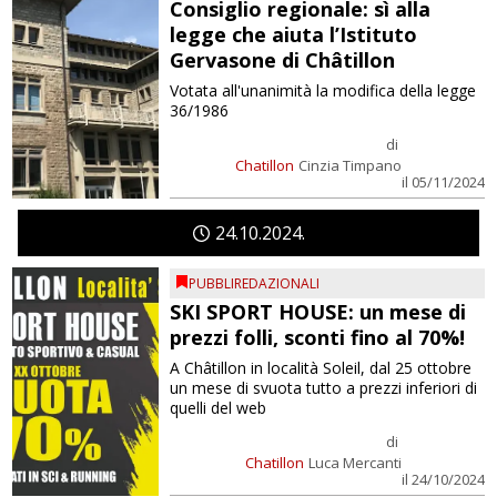
Consiglio regionale: sì alla
legge che aiuta l’Istituto
Gervasone di Châtillon
Votata all'unanimità la modifica della legge
36/1986
di
Chatillon
Cinzia Timpano
il 05/11/2024
24
10
2024
PUBBLIREDAZIONALI
SKI SPORT HOUSE: un mese di
prezzi folli, sconti fino al 70%!
A Châtillon in località Soleil, dal 25 ottobre
un mese di svuota tutto a prezzi inferiori di
quelli del web
di
Chatillon
Luca Mercanti
il 24/10/2024