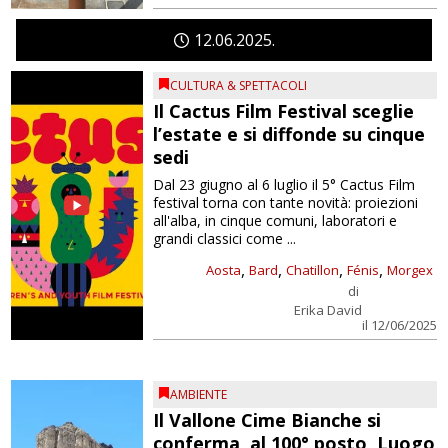
12
06
2025
CULTURA & SPETTACOLI
Il Cactus Film Festival sceglie
l’estate e si diffonde su cinque
sedi
Dal 23 giugno al 6 luglio il 5° Cactus Film
festival torna con tante novità: proiezioni
all'alba, in cinque comuni, laboratori e
grandi classici come ...
,
,
,
,
Aosta
Bard
Chatillon
Fénis
Morgex
di
Erika David
il 12/06/2025
AMBIENTE
Il Vallone Cime Bianche si
conferma, al 100° posto, Luogo