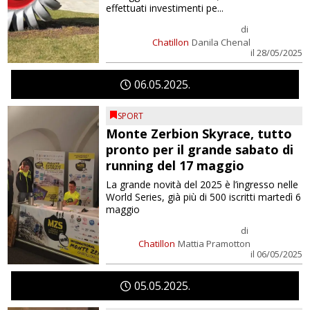
effettuati investimenti pe...
di
Chatillon
Danila Chenal
il 28/05/2025
06
05
2025
SPORT
Monte Zerbion Skyrace, tutto
pronto per il grande sabato di
running del 17 maggio
La grande novità del 2025 è l’ingresso nelle
World Series, già più di 500 iscritti martedì 6
maggio
di
Chatillon
Mattia Pramotton
il 06/05/2025
05
05
2025