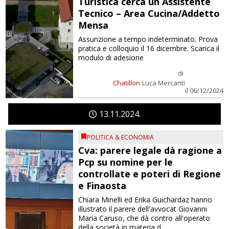
Turistica cerca un Assistente
Tecnico – Area Cucina/Addetto
Mensa
Assunzione a tempo indeterminato. Prova
pratica e colloquio il 16 dicembre. Scarica il
modulo di adesione
di
Chatillon
Luca Mercanti
il 06/12/2024
13
11
2024
POLITICA & ECONOMIA
Cva: parere legale dà ragione a
Pcp su nomine per le
controllate e poteri di Regione
e Finaosta
Chiara Minelli ed Erika Guichardaz hanno
illustrato il parere dell'avvocat Giovanni
Maria Caruso, che dà contro all'operato
della società in materia d...