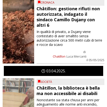
CRONACA
Châtillon: gestione rifiuti non
autorizzata, indagato il
sindaco Camillo Dujany con
altri 6
In qualità di privato, a Dujany viene
contestato di aver smaltito senza
autorizzazione circa 500 metri cubi di terre
e rocce da scavo
di
Chatillon
Luca Mercanti
il 05/05/2025
03
04
2025
SOCIETÀ
Châtillon, la biblioteca è bella
ma non accessibile ai disabili
Nonostante sia stata chiusa per anni per
adeguamento alle norme anti-incendio,