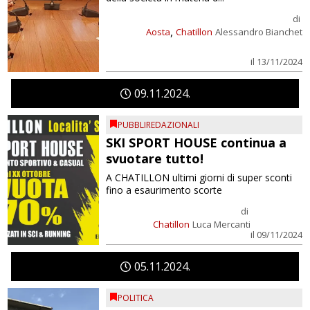
di
,
Aosta
Chatillon
Alessandro Bianchet
il 13/11/2024
09
11
2024
PUBBLIREDAZIONALI
SKI SPORT HOUSE continua a
svuotare tutto!
A CHATILLON ultimi giorni di super sconti
fino a esaurimento scorte
di
Chatillon
Luca Mercanti
il 09/11/2024
05
11
2024
POLITICA