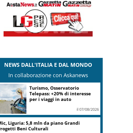
NEWS DALL'ITALIA E DAL MONDO
In collaborazione con Askanews
arcinelle, Manildo: tragedia che richiama
aranzia sicurezza
il 07/08/2026
rovince, Braidotti (Pd): per Friuli continua
a presa in giro