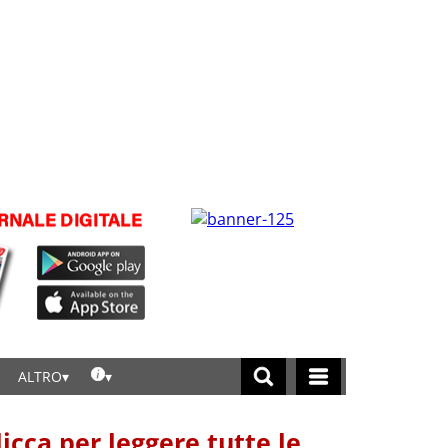
ALTRO
licca per leggere tutte le