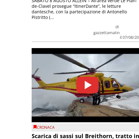
SABATO 8 AGOSTO ALLEIN – All’area verde Le Plan-
de-Clavel prosegue “ItinerDante”, le letture
dantesche, con la partecipazione di Antonello
Pistritto (...
di
gazzettamatin
il 07/08/2
CRONACA
Scarica di sassi sul Breithorn, tratto i