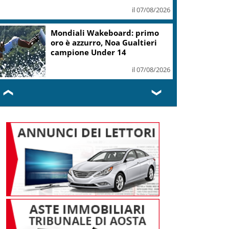
il 07/08/2026
.Fvg, Lenarduzzi (Pd): svolta immediata
ontro declino
il 07/08/2026
❮
❯