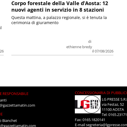
Corpo forestale della Valle d’Aosta: 12
nuovi agenti in servizio in 8 stazioni
Questa mattina, a palazzo regionale, si è tenuta la
cerimonia di giuramento
l
di
ethienne bredy
026
il 07/08/2026
CONCESSIONARIA DI PUBBLIC
E RESPONSABILE
LG PRESSE S.R.
anti
via Festaz, 52
i@gazzettamatin.com
11100 AOSTA
NE
Tel: 0165.2317
Fax: 0165.1820141
o Bianchet
E-mail
segreteria@lgpresse.co
t@gazzettamatin.com