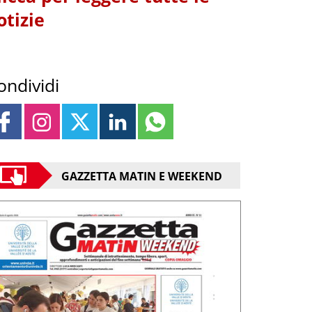
otizie
ondividi
GAZZETTA MATIN E WEEKEND