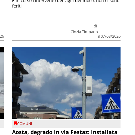
E in corso l'intervento dei vigili del fuoco, non ci sono
feriti
di
Cinzia Timpano
026
il 07/08/2026
COMUNI
n
Aosta, degrado in via Festaz: installata