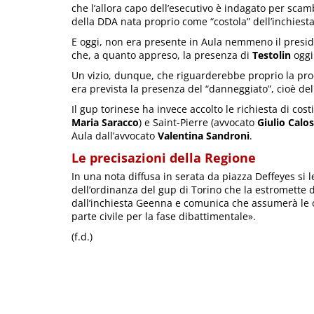
che l’allora capo dell’esecutivo è indagato per scam
della DDA nata proprio come “costola” dell’inchies
E oggi, non era presente in Aula nemmeno il pres
che, a quanto appreso, la presenza di
Testolin
oggi
Un vizio, dunque, che riguarderebbe proprio la pro
era prevista la presenza del “danneggiato”, cioè de
Il gup torinese ha invece accolto le richiesta di co
Maria Saracco
) e Saint-Pierre (avvocato
Giulio Calo
Aula dall’avvocato
Valentina Sandroni
.
Le precisazioni della Regione
In una nota diffusa in serata da piazza Deffeyes si
dell’ordinanza del gup di Torino che la estromette
dall’inchiesta Geenna e comunica che assumerà le o
parte civile per la fase dibattimentale».
(f.d.)