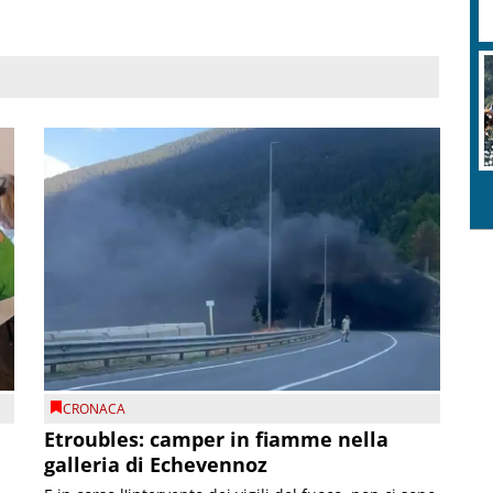
R
c
CRONACA
Etroubles: camper in fiamme nella
galleria di Echevennoz