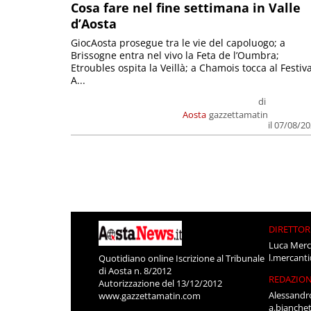
Cosa fare nel fine settimana in Valle
d’Aosta
GiocAosta prosegue tra le vie del capoluogo; a
Brissogne entra nel vivo la Feta de l’Oumbra;
Etroubles ospita la Veillà; a Chamois tocca al Festiva
A...
di
Aosta
gazzettamatin
il 07/08/2
DIRETTOR
Luca Merc
l.mercant
Quotidiano online Iscrizione al Tribunale
di Aosta n. 8/2012
REDAZIO
Autorizzazione del 13/12/2012
Alessandr
www.gazzettamatin.com
a.bianche