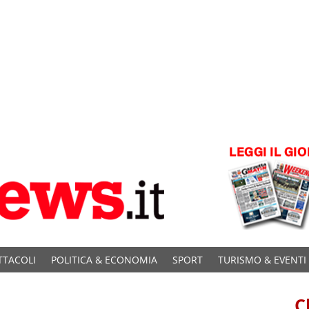
TTACOLI
POLITICA & ECONOMIA
SPORT
TURISMO & EVENTI
C