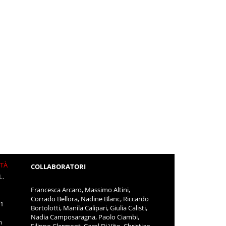
ITÀ
COLLABORATORI
L.
Francesca Arcaro, Massimo Altini,
Corrado Bellora, Nadine Blanc, Riccardo
11
Bortolotti, Manila Calipari, Giulia Calisti,
Nadia Camposaragna, Paolo Ciambi,
m
Filippo Clermont, Carol Di Vito, Christian