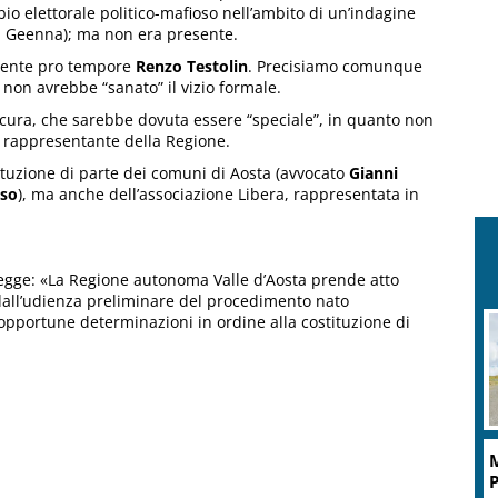
bio elettorale politico-mafioso nell’ambito di un’indagine
ta Geenna); ma non era presente.
idente pro tempore
Renzo Testolin
. Precisiamo comunque
 non avrebbe “sanato” il vizio formale.
cura, che sarebbe dovuta essere “speciale”, in quanto non
l rappresentante della Regione.
stituzione di parte dei comuni di Aosta (avvocato
Gianni
sso
), ma anche dell’associazione Libera, rappresentata in
 legge: «La Regione autonoma Valle d’Aosta prende atto
 dall’udienza preliminare del procedimento nato
pportune determinazioni in ordine alla costituzione di
M
g
P
l