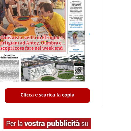
Clicca e scarica la copia