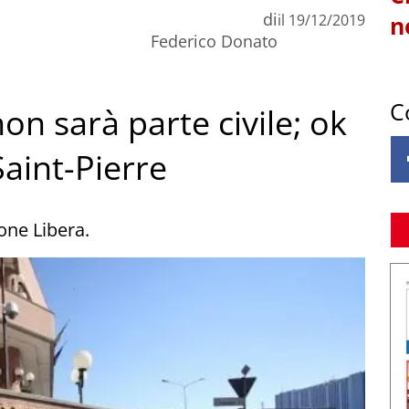
di
il
19/12/2019
n
Federico Donato
C
on sarà parte civile; ok
Saint-Pierre
one Libera.