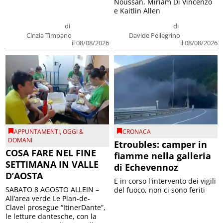
Noussan, Miriam Di Vincenzo
e Kaitlin Allen
di
di
Cinzia Timpano
Davide Pellegrino
il 08/08/2026
il 08/08/2026
APPUNTAMENTI
,
OGGI &
CRONACA
DOMANI
Etroubles: camper in
COSA FARE NEL FINE
fiamme nella galleria
SETTIMANA IN VALLE
di Echevennoz
D’AOSTA
E in corso l'intervento dei vigili
SABATO 8 AGOSTO ALLEIN –
del fuoco, non ci sono feriti
All’area verde Le Plan-de-
Clavel prosegue “ItinerDante”,
le letture dantesche, con la