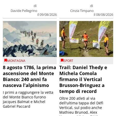
di
di
Davide Pellegrino
Cinzia Timpano
il 09/08/2026
il 08/08/2026
MONTAGNA
SPORT
8 agosto 1786, la prima
Trail: Daniel Thedy e
ascensione del Monte
Michela Comola
Bianco: 240 anni fa
firmano il Vertical
nasceva l’alpinismo
Brusson-Bringuez a
tempo di record
I primi a raggiungere la vetta
del Monte Bianco furono
Oltre 200 atleti al via
Jacques Balmat e Michel
dell'ultima tappa del Défì
Gabriel Paccard
Vertical, sul podio anche
Mathieu Brunod, Alex