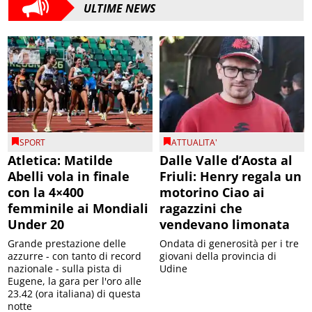
ULTIME NEWS
SPORT
ATTUALITA'
Atletica: Matilde
Dalle Valle d’Aosta al
Abelli vola in finale
Friuli: Henry regala un
con la 4×400
motorino Ciao ai
femminile ai Mondiali
ragazzini che
Under 20
vendevano limonata
Grande prestazione delle
Ondata di generosità per i tre
azzurre - con tanto di record
giovani della provincia di
nazionale - sulla pista di
Udine
Eugene, la gara per l'oro alle
23.42 (ora italiana) di questa
notte