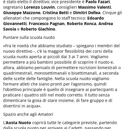
è stato eletto il direttivo; vice presidente è
Paolo Fazari
,
segretario
Lorenzo Louvin
, consiglieri
Massimo Valenti
,
Giuseppe Mazzone
,
Cristina Betti
e
Dimitri Dellea
. Cinque gli
allenatori che compongono lo staff tecnico:
Edoardo
Giovannetti
,
Francesco Pagnan
,
Roberto Ronca
,
Andrea
Savoia
e
Roberto Giachino
.
Puntare sulla scuola nuoto
«Fra le novità che abbiamo studiato – spiegano i membri del
nuovo direttivo -, c’è la maggior flessibilità dei corsi della
scuola nuoto aperta ai piccoli dai 3 ai 7 anni. Vogliamo
permettere a più bambini possibile di scoprire il nuoto e,
allora, abbiamo pensato di permettere iscrizioni bimestrali o
quadrimestrali, monosettimanali o bisettimanali, a seconda
delle scelte delle famiglie. Nella scuola nuoto vogliamo
formare atleti che siano pronti per l’agonismo, quindi
l’obiettivo principale è quello di insegnare ai partecipanti a
praticare i quattro stili nel modo corretto. Il tutto senza
dimenticare la gioia di stare insieme, di fare gruppo e di
divertirsi in acqua».
Spazio anche agli Amatori
L’
Aosta Nuoto
coprirà tutte le categorie previste, partendo
dalla scuola nuoto per arrivare ai Cadetti, passando per