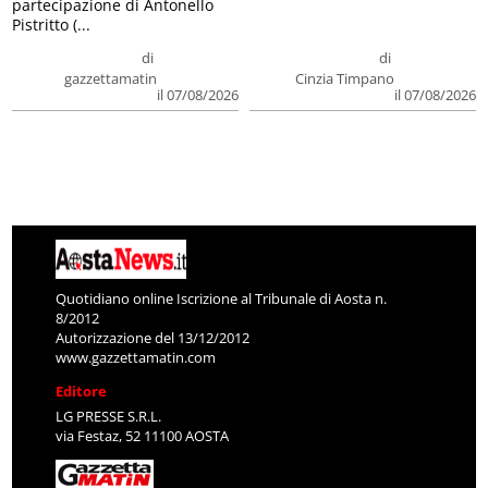
partecipazione di Antonello
Pistritto (...
di
di
gazzettamatin
Cinzia Timpano
il 07/08/2026
il 07/08/2026
Quotidiano online Iscrizione al Tribunale di Aosta n.
8/2012
Autorizzazione del 13/12/2012
www.gazzettamatin.com
Editore
LG PRESSE S.R.L.
via Festaz, 52 11100 AOSTA