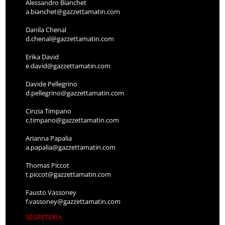
Alessandro Bianchet
a.bianchet@gazzettamatin.com
Danila Chenal
d.chenal@gazzettamatin.com
Erika David
e.david@gazzettamatin.com
Davide Pellegrino
d.pellegrino@gazzettamatin.com
Cinzia Timpano
c.timpano@gazzettamatin.com
Arianna Papalia
a.papalia@gazzettamatin.com
Thomas Piccot
t.piccot@gazzettamatin.com
Fausto Vassoney
f.vassoney@gazzettamatin.com
SEGRETERIA