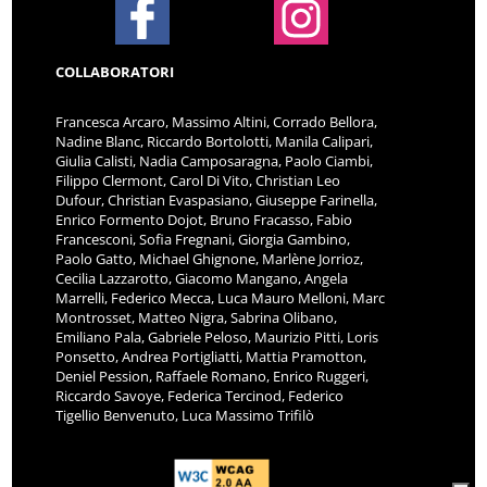
COLLABORATORI
Francesca Arcaro, Massimo Altini, Corrado Bellora,
Nadine Blanc, Riccardo Bortolotti, Manila Calipari,
Giulia Calisti, Nadia Camposaragna, Paolo Ciambi,
Filippo Clermont, Carol Di Vito, Christian Leo
Dufour, Christian Evaspasiano, Giuseppe Farinella,
Enrico Formento Dojot, Bruno Fracasso, Fabio
Francesconi, Sofia Fregnani, Giorgia Gambino,
Paolo Gatto, Michael Ghignone, Marlène Jorrioz,
Cecilia Lazzarotto, Giacomo Mangano, Angela
Marrelli, Federico Mecca, Luca Mauro Melloni, Marc
Montrosset, Matteo Nigra, Sabrina Olibano,
Emiliano Pala, Gabriele Peloso, Maurizio Pitti, Loris
Ponsetto, Andrea Portigliatti, Mattia Pramotton,
Deniel Pession, Raffaele Romano, Enrico Ruggeri,
Riccardo Savoye, Federica Tercinod, Federico
Tigellio Benvenuto, Luca Massimo Trifilò