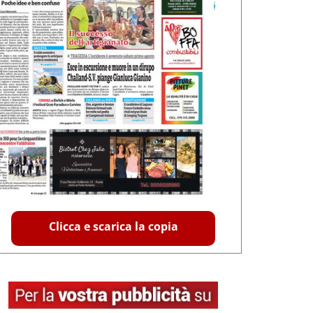
Clicca e scarica la copia