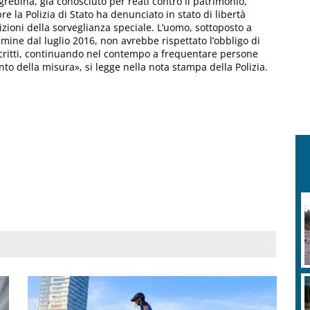
grebina, già conosciuto per reati contro il patrimonio,
 la Polizia di Stato ha denunciato in stato di libertà
zioni della sorveglianza speciale. L’uomo, sottoposto a
imine dal luglio 2016, non avrebbe rispettato l’obbligo di
scritti, continuando nel contempo a frequentare persone
nto della misura», si legge nella nota stampa della Polizia.