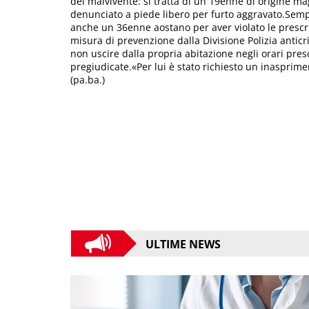
del malvivente: si tratta di un 19enne di origine ma
denunciato a piede libero per furto aggravato.Sempre
anche un 36enne aostano per aver violato le prescri
misura di prevenzione dalla Divisione Polizia anticr
non uscire dalla propria abitazione negli orari pre
pregiudicate.«Per lui è stato richiesto un inasprime
(pa.ba.)
ULTIME NEWS