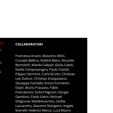
ITÀ
COLLABORATORI
L.
Francesca Arcaro, Massimo Altini,
Corrado Bellora, Nadine Blanc, Riccardo
11
Bortolotti, Manila Calipari, Giulia Calisti,
Nadia Camposaragna, Paolo Ciambi,
m
Filippo Clermont, Carol Di Vito, Christian
Leo Dufour, Christian Evaspasiano,
Giuseppe Farinella, Enrico Formento
Dojot, Bruno Fracasso, Fabio
Francesconi, Sofia Fregnani, Giorgia
Gambino, Paolo Gatto, Michael
Ghignone, Marlène Jorrioz, Cecilia
Lazzarotto, Giacomo Mangano, Angela
Marrelli, Federico Mecca, Luca Mauro