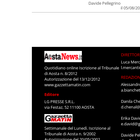
Davide Pellegrino
il 05/08/2
DIRETTOR
Luca Merc
l.mercant
Quotidiano online Iscrizione al Tribunale
di Aosta n. 8/2012
REDAZIO
Autorizzazione del 13/12/2012
Alessandr
www.gazzettamatin.com
a.bianche
Editore
Danila Ch
LG PRESSE S.R.L.
d.chenal@
via Festaz, 52 11100 AOSTA
Erika Davi
e.david@g
Settimanale del Lunedì. Iscrizione al
Tribunale di Aosta n. 9/2002
Davide Pel
Autorizzazione del 20/05/2002