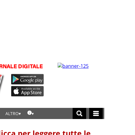
ALTRO
licca per leggere tutte le