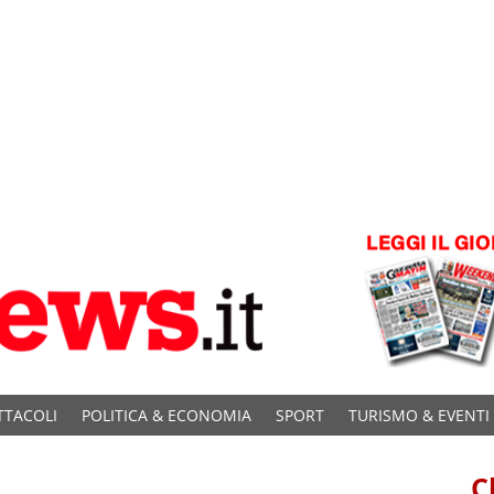
TTACOLI
POLITICA & ECONOMIA
SPORT
TURISMO & EVENTI
C