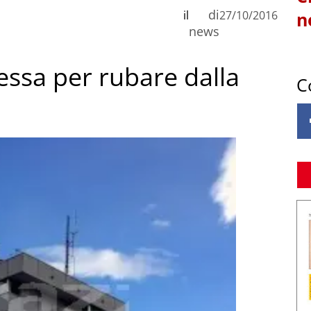
di
il
27/10/2016
n
news
ssa per rubare dalla
C