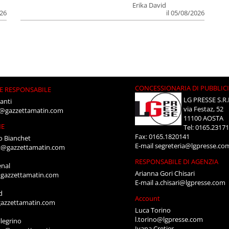
Erika David
026
il 05/08/2026
CONCESSIONARIA DI PUBBLIC
E RESPONSABILE
LG PRESSE S.R.
anti
via Festaz, 52
i@gazzettamatin.com
11100 AOSTA
NE
Tel: 0165.2317
Fax: 0165.1820141
o Bianchet
E-mail
segreteria@lgpresse.co
t@gazzettamatin.com
RESPONSABILE DI AGENZIA
enal
Arianna Gori Chisari
gazzettamatin.com
E-mail
a.chisari@lgpresse.com
d
Account
azzettamatin.com
Luca Torino
l.torino@lgpresse.com
legrino
Ivana Cretier