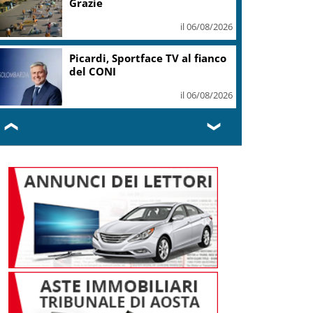
strategie
il 06/08/2026
Vino, “World’s 50 Best
Vineyards 2026” debutta a
Santiago in Cile
il 06/08/2026
❮
❯