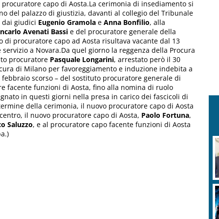
o procuratore capo di Aosta.La cerimonia di insediamento si
no del palazzo di giustizia, davanti al collegio del Tribunale
 dai giudici
Eugenio Gramola
e
Anna Bonfilio
, alla
ncarlo Avenati Bassi
e del procuratore generale della
to di procuratore capo ad Aosta risultava vacante dal 13
servizio a Novara.Da quel giorno la reggenza della Procura
uto procuratore
Pasquale Longarini
, arrestato però il 30
rocura di Milano per favoreggiamento e induzione indebita a
6 febbraio scorso – del sostituto procuratore generale di
e facente funzioni di Aosta, fino alla nomina di ruolo
gnato in questi giorni nella presa in carico dei fascicoli di
 termine della cerimonia, il nuovo procuratore capo di Aosta
l centro, il nuovo procuratore capo di Aosta,
Paolo Fortuna
,
co Saluzzo
, e al procuratore capo facente funzioni di Aosta
a.)
R
v