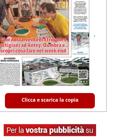
Clicca e scarica la copia