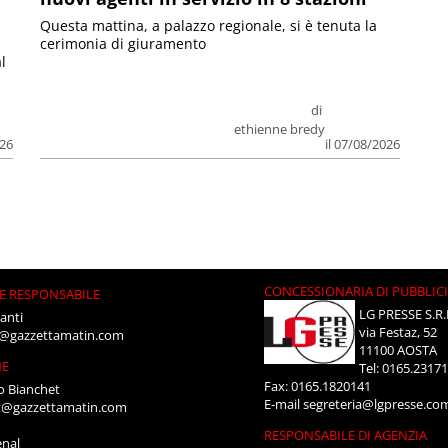
Questa mattina, a palazzo regionale, si è tenuta la
cerimonia di giuramento
l
di
ethienne bredy
026
il 07/08/2026
CONCESSIONARIA DI PUBBLIC
E RESPONSABILE
LG PRESSE S.R.
anti
via Festaz, 52
i@gazzettamatin.com
11100 AOSTA
NE
Tel: 0165.2317
Fax: 0165.1820141
o Bianchet
E-mail
segreteria@lgpresse.co
t@gazzettamatin.com
RESPONSABILE DI AGENZIA
enal