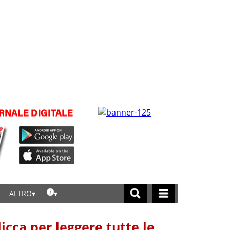
ALTRO
licca per leggere tutte le