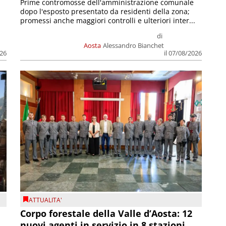
Prime contromosse dell'amministrazione comunale
dopo l'esposto presentato da residenti della zona;
promessi anche maggiori controlli e ulteriori inter...
di
Aosta
Alessandro Bianchet
026
il 07/08/2026
ATTUALITA'
Corpo forestale della Valle d’Aosta: 12
nuovi agenti in servizio in 8 stazioni