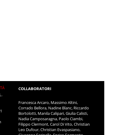
ITÀ
COLLABORATORI
L.
Francesca Arcaro, Massimo Altini,
Corrado Bellora, Nadine Blanc, Riccardo
11
Bortolotti, Manila Calipari, Giulia Calisti,
Nadia Camposaragna, Paolo Ciambi,
m
Filippo Clermont, Carol Di Vito, Christian
Leo Dufour, Christian Evaspasiano,