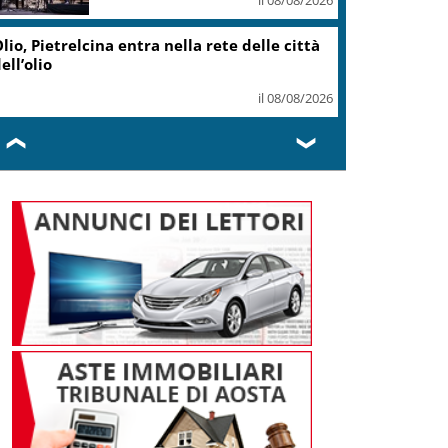
il 07/08/2026
Caretta caretta, circa 280 nidi
individuati in Italia dopo
record 2025
il 07/08/2026
❮
❯