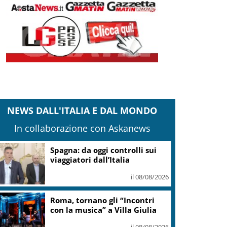
NEWS DALL'ITALIA E DAL MONDO
In collaborazione con Askanews
anteghetta, Garavaglia: Stop a impianto
ittoria del territorio
il 08/08/2026
Adyen e GetYourGuide: 15
anni di innovazione per le
esperienze di viaggio