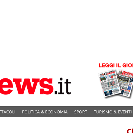
TTACOLI
POLITICA & ECONOMIA
SPORT
TURISMO & EVENTI
C