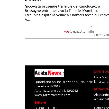
GiocAosta prosegue tra le vie del capoluogo; a
Brissogne entra nel vivo la Feta de l’Oumbra;
Etroubles ospita la Veillà; a Chamois tocca al Festiva
A...
di
Aosta
gazzettamatin
il 07/08/2
DIRETTOR
Luca Merc
l.mercant
Quotidiano online Iscrizione al Tribunale
di Aosta n. 8/2012
REDAZIO
Autorizzazione del 13/12/2012
Alessandr
www.gazzettamatin.com
a.bianche
Editore
Danila Ch
LG PRESSE S.R.L.