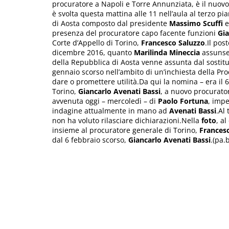
procuratore a Napoli e Torre Annunziata, è il nuov
è svolta questa mattina alle 11 nell’aula al terzo pia
di Aosta composto dal presidente
Massimo Scuffi
e
presenza del procuratore capo facente funzioni
Gia
Corte d’Appello di Torino,
Francesco Saluzzo
.Il pos
dicembre 2016, quanto
Marilinda Mineccia
assunse 
della Repubblica di Aosta venne assunta dal sostit
gennaio scorso nell’ambito di un’inchiesta della P
dare o promettere utilità.Da qui la nomina – era il 
Torino,
Giancarlo Avenati Bassi
, a nuovo procurator
avvenuta oggi – mercoledì – di
Paolo Fortuna
, impe
indagine attualmente in mano ad
Avenati Bassi
.Al
non ha voluto rilasciare dichiarazioni.Nella
foto
, a
insieme al procuratore generale di Torino,
Frances
dal 6 febbraio scorso,
Giancarlo Avenati Bassi
.(pa.b