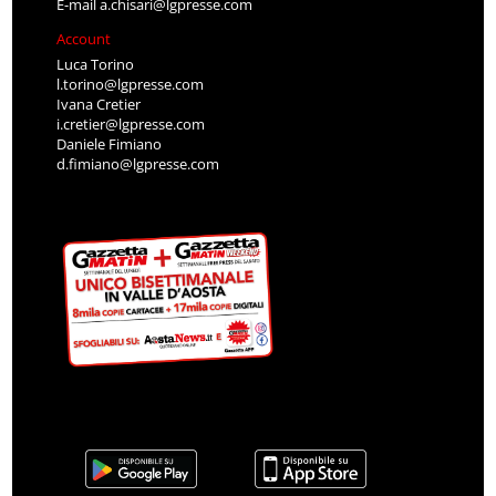
E-mail
a.chisari@lgpresse.com
Account
Luca Torino
l.torino@lgpresse.com
Ivana Cretier
i.cretier@lgpresse.com
Daniele Fimiano
d.fimiano@lgpresse.com