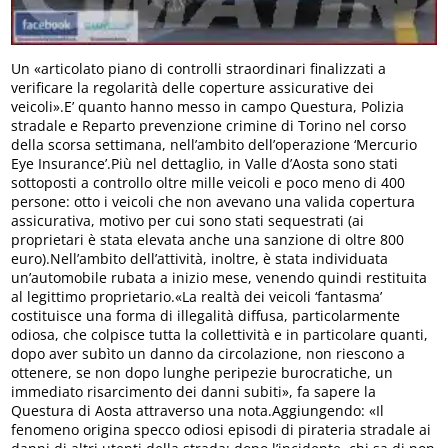
Un «articolato piano di controlli straordinari finalizzati a
verificare la regolarità delle coperture assicurative dei
veicoli».E’ quanto hanno messo in campo Questura, Polizia
stradale e Reparto prevenzione crimine di Torino nel corso
della scorsa settimana, nell’ambito dell’operazione ‘Mercurio
Eye Insurance’.Più nel dettaglio, in Valle d’Aosta sono stati
sottoposti a controllo oltre mille veicoli e poco meno di 400
persone: otto i veicoli che non avevano una valida copertura
assicurativa, motivo per cui sono stati sequestrati (ai
proprietari è stata elevata anche una sanzione di oltre 800
euro).Nell’ambito dell’attività, inoltre, è stata individuata
un’automobile rubata a inizio mese, venendo quindi restituita
al legittimo proprietario.«La realtà dei veicoli ‘fantasma’
costituisce una forma di illegalità diffusa, particolarmente
odiosa, che colpisce tutta la collettività e in particolare quanti,
dopo aver subìto un danno da circolazione, non riescono a
ottenere, se non dopo lunghe peripezie burocratiche, un
immediato risarcimento dei danni subiti», fa sapere la
Questura di Aosta attraverso una nota.Aggiungendo: «Il
fenomeno origina specco odiosi episodi di pirateria stradale ai