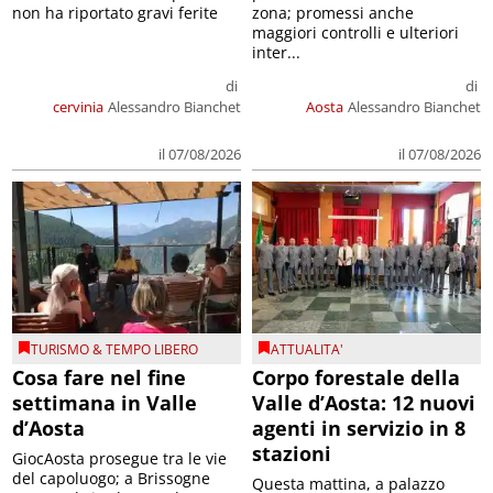
non ha riportato gravi ferite
zona; promessi anche
maggiori controlli e ulteriori
inter...
di
di
cervinia
Alessandro Bianchet
Aosta
Alessandro Bianchet
il 07/08/2026
il 07/08/2026
TURISMO & TEMPO LIBERO
ATTUALITA'
Cosa fare nel fine
Corpo forestale della
settimana in Valle
Valle d’Aosta: 12 nuovi
d’Aosta
agenti in servizio in 8
stazioni
GiocAosta prosegue tra le vie
del capoluogo; a Brissogne
Questa mattina, a palazzo