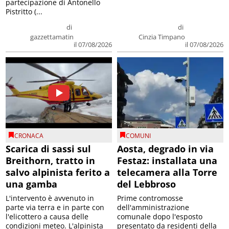
partecipazione di Antonello
Pistritto (...
di
di
gazzettamatin
Cinzia Timpano
il 07/08/2026
il 07/08/2026
CRONACA
COMUNI
Scarica di sassi sul
Aosta, degrado in via
Breithorn, tratto in
Festaz: installata una
salvo alpinista ferito a
telecamera alla Torre
una gamba
del Lebbroso
L'intervento è avvenuto in
Prime contromosse
parte via terra e in parte con
dell'amministrazione
l'elicottero a causa delle
comunale dopo l'esposto
condizioni meteo. L'alpinista
presentato da residenti della