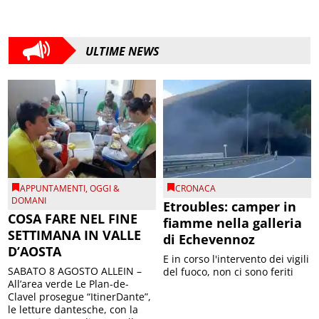
ULTIME NEWS
APPUNTAMENTI
,
OGGI &
CRONACA
DOMANI
Etroubles: camper in
COSA FARE NEL FINE
fiamme nella galleria
SETTIMANA IN VALLE
di Echevennoz
D’AOSTA
E in corso l'intervento dei vigili
SABATO 8 AGOSTO ALLEIN –
del fuoco, non ci sono feriti
All’area verde Le Plan-de-
Clavel prosegue “ItinerDante”,
le letture dantesche, con la