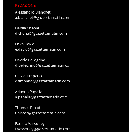
REDAZIONE
Alessandro Bianchet
a.bianchet@gazzettamatin.com
Danila Chenal
d.chenal@gazzettamatin.com
Erika David
e.david@gazzettamatin.com
Davide Pellegrino
d.pellegrino@gazzettamatin.com
Cinzia Timpano
c.timpano@gazzettamatin.com
Arianna Papalia
a.papalia@gazzettamatin.com
Thomas Piccot
t.piccot@gazzettamatin.com
Fausto Vassoney
f.vassoney@gazzettamatin.com