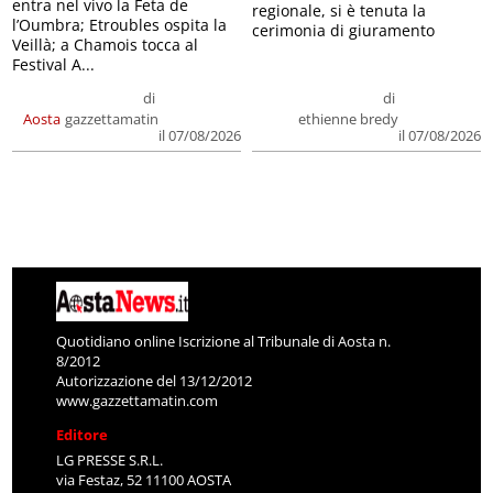
entra nel vivo la Feta de
regionale, si è tenuta la
l’Oumbra; Etroubles ospita la
cerimonia di giuramento
Veillà; a Chamois tocca al
Festival A...
di
di
Aosta
gazzettamatin
ethienne bredy
il 07/08/2026
il 07/08/2026
Quotidiano online Iscrizione al Tribunale di Aosta n.
8/2012
Autorizzazione del 13/12/2012
www.gazzettamatin.com
Editore
LG PRESSE S.R.L.
via Festaz, 52 11100 AOSTA