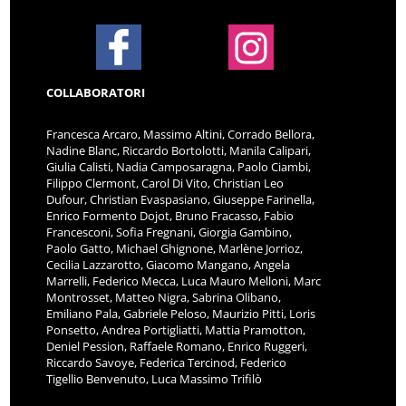
COLLABORATORI
Francesca Arcaro, Massimo Altini, Corrado Bellora,
Nadine Blanc, Riccardo Bortolotti, Manila Calipari,
Giulia Calisti, Nadia Camposaragna, Paolo Ciambi,
Filippo Clermont, Carol Di Vito, Christian Leo
Dufour, Christian Evaspasiano, Giuseppe Farinella,
Enrico Formento Dojot, Bruno Fracasso, Fabio
Francesconi, Sofia Fregnani, Giorgia Gambino,
Paolo Gatto, Michael Ghignone, Marlène Jorrioz,
Cecilia Lazzarotto, Giacomo Mangano, Angela
Marrelli, Federico Mecca, Luca Mauro Melloni, Marc
Montrosset, Matteo Nigra, Sabrina Olibano,
Emiliano Pala, Gabriele Peloso, Maurizio Pitti, Loris
Ponsetto, Andrea Portigliatti, Mattia Pramotton,
Deniel Pession, Raffaele Romano, Enrico Ruggeri,
Riccardo Savoye, Federica Tercinod, Federico
Tigellio Benvenuto, Luca Massimo Trifilò