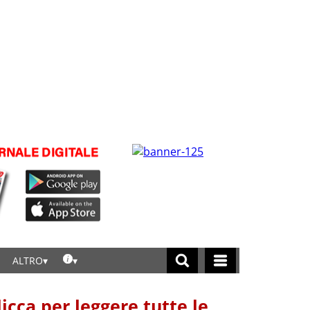
ALTRO
licca per leggere tutte le