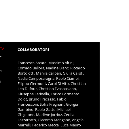
ITÀ
COLLABORATORI
L.
Francesca Arcaro, Massimo Altini,
Corrado Bellora, Nadine Blanc, Riccardo
11
Bortolotti, Manila Calipari, Giulia Calisti,
Nadia Camposaragna, Paolo Ciambi,
m
Filippo Clermont, Carol Di Vito, Christian
Leo Dufour, Christian Evaspasiano,
Giuseppe Farinella, Enrico Formento
Dojot, Bruno Fracasso, Fabio
Francesconi, Sofia Fregnani, Giorgia
Gambino, Paolo Gatto, Michael
Ghignone, Marlène Jorrioz, Cecilia
Lazzarotto, Giacomo Mangano, Angela
Marrelli, Federico Mecca, Luca Mauro