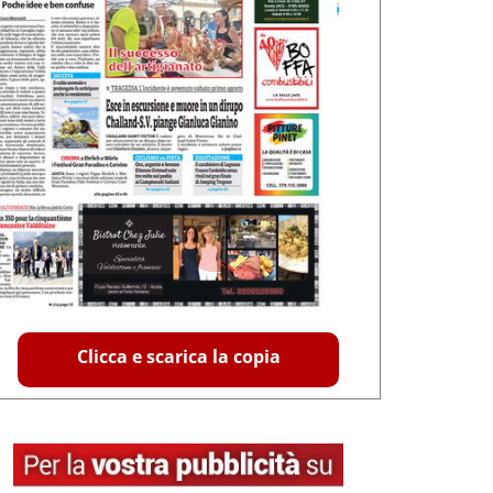
Clicca e scarica la copia