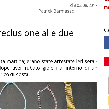
di
il
03/08/2017
n
Patrick Barmasse
C
 reclusione alle due
a mattina; erano state arrestate ieri sera -
opo aver rubato gioielli all'interno di un
orico di Aosta