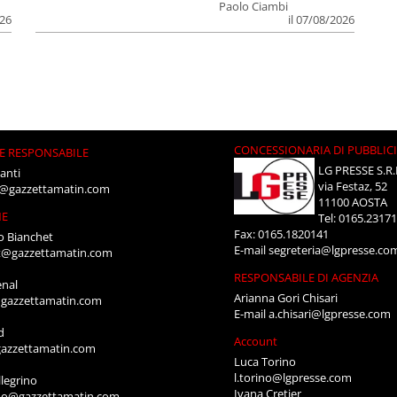
Paolo Ciambi
026
il 07/08/2026
CONCESSIONARIA DI PUBBLIC
E RESPONSABILE
LG PRESSE S.R.
anti
via Festaz, 52
i@gazzettamatin.com
11100 AOSTA
NE
Tel: 0165.2317
Fax: 0165.1820141
o Bianchet
E-mail
segreteria@lgpresse.co
t@gazzettamatin.com
RESPONSABILE DI AGENZIA
enal
Arianna Gori Chisari
gazzettamatin.com
E-mail
a.chisari@lgpresse.com
d
Account
azzettamatin.com
Luca Torino
l.torino@lgpresse.com
legrino
Ivana Cretier
ino@gazzettamatin.com