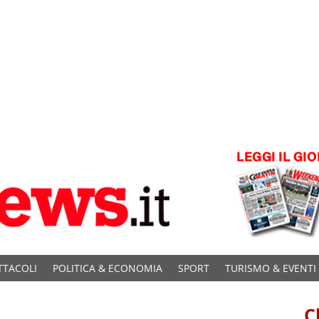
TTACOLI
POLITICA & ECONOMIA
SPORT
TURISMO & EVENTI
C