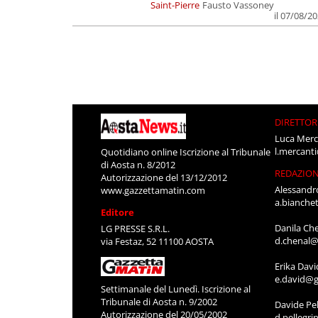
Saint-Pierre
Fausto Vassoney
il 07/08/2
DIRETTOR
Luca Merc
l.mercant
Quotidiano online Iscrizione al Tribunale
di Aosta n. 8/2012
REDAZIO
Autorizzazione del 13/12/2012
Alessandr
www.gazzettamatin.com
a.bianche
Editore
Danila Ch
LG PRESSE S.R.L.
d.chenal@
via Festaz, 52 11100 AOSTA
Erika Davi
e.david@g
Settimanale del Lunedì. Iscrizione al
Tribunale di Aosta n. 9/2002
Davide Pel
Autorizzazione del 20/05/2002
d.pellegr