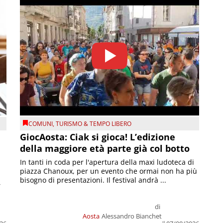
COMUNI
,
TURISMO & TEMPO LIBERO
GiocAosta: Ciak si gioca! L’edizione
della maggiore età parte già col botto
In tanti in coda per l'apertura della maxi ludoteca di
piazza Chanoux, per un evento che ormai non ha più
bisogno di presentazioni. Il festival andrà ...
,
di
Aosta
Alessandro Bianchet