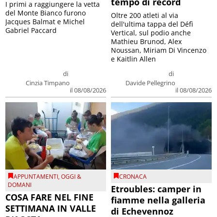
tempo di record
I primi a raggiungere la vetta
del Monte Bianco furono
Oltre 200 atleti al via
Jacques Balmat e Michel
dell'ultima tappa del Défì
Gabriel Paccard
Vertical, sul podio anche
Mathieu Brunod, Alex
Noussan, Miriam Di Vincenzo
e Kaitlin Allen
di
di
Cinzia Timpano
Davide Pellegrino
il 08/08/2026
il 08/08/2026
APPUNTAMENTI
,
OGGI &
CRONACA
DOMANI
Etroubles: camper in
COSA FARE NEL FINE
fiamme nella galleria
SETTIMANA IN VALLE
di Echevennoz