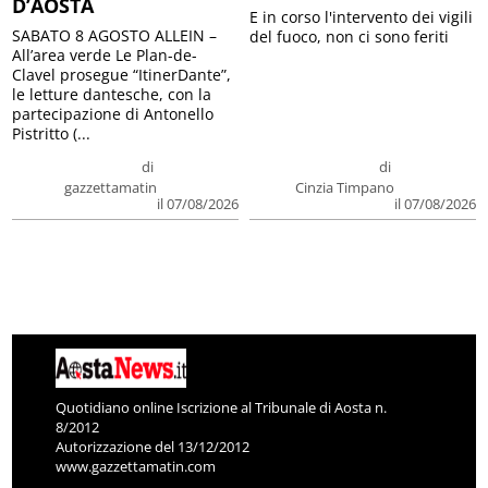
D’AOSTA
E in corso l'intervento dei vigili
SABATO 8 AGOSTO ALLEIN –
del fuoco, non ci sono feriti
All’area verde Le Plan-de-
Clavel prosegue “ItinerDante”,
le letture dantesche, con la
partecipazione di Antonello
Pistritto (...
di
di
gazzettamatin
Cinzia Timpano
il 07/08/2026
il 07/08/2026
Quotidiano online Iscrizione al Tribunale di Aosta n.
8/2012
Autorizzazione del 13/12/2012
www.gazzettamatin.com