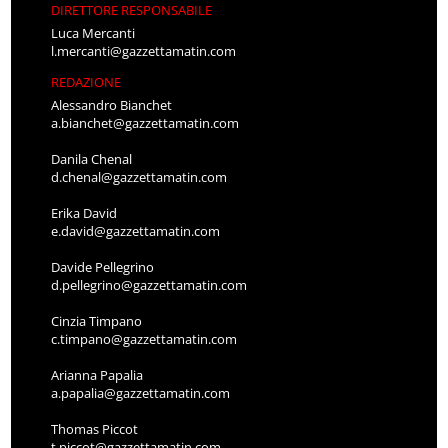
DIRETTORE RESPONSABILE
Luca Mercanti
l.mercanti@gazzettamatin.com
REDAZIONE
Alessandro Bianchet
a.bianchet@gazzettamatin.com
Danila Chenal
d.chenal@gazzettamatin.com
Erika David
e.david@gazzettamatin.com
Davide Pellegrino
d.pellegrino@gazzettamatin.com
Cinzia Timpano
c.timpano@gazzettamatin.com
Arianna Papalia
a.papalia@gazzettamatin.com
Thomas Piccot
t.piccot@gazzettamatin.com