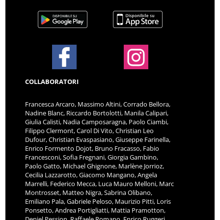
COLLABORATORI
Francesca Arcaro, Massimo Altini, Corrado Bellora,
Nadine Blanc, Riccardo Bortolotti, Manila Calipari,
Giulia Calisti, Nadia Camposaragna, Paolo Ciambi,
Filippo Clermont, Carol Di Vito, Christian Leo
Dufour, Christian Evaspasiano, Giuseppe Farinella,
Enrico Formento Dojot, Bruno Fracasso, Fabio
Francesconi, Sofia Fregnani, Giorgia Gambino,
Paolo Gatto, Michael Ghignone, Marlène Jorrioz,
Cecilia Lazzarotto, Giacomo Mangano, Angela
Marrelli, Federico Mecca, Luca Mauro Melloni, Marc
Montrosset, Matteo Nigra, Sabrina Olibano,
Emiliano Pala, Gabriele Peloso, Maurizio Pitti, Loris
Ponsetto, Andrea Portigliatti, Mattia Pramotton,
Deniel Pession, Raffaele Romano, Enrico Ruggeri,