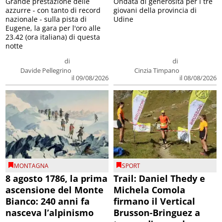
Grande prestazione delle
Ondata di generosità per i tre
azzurre - con tanto di record
giovani della provincia di
nazionale - sulla pista di
Udine
Eugene, la gara per l'oro alle
23.42 (ora italiana) di questa
notte
di
di
Davide Pellegrino
Cinzia Timpano
il 09/08/2026
il 08/08/2026
MONTAGNA
SPORT
8 agosto 1786, la prima
Trail: Daniel Thedy e
ascensione del Monte
Michela Comola
Bianco: 240 anni fa
firmano il Vertical
nasceva l’alpinismo
Brusson-Bringuez a