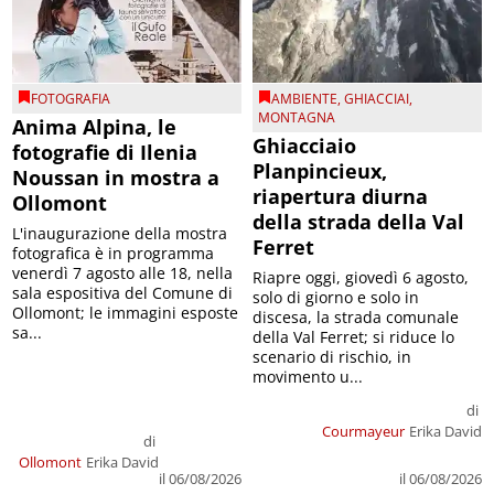
FOTOGRAFIA
AMBIENTE
,
GHIACCIAI
,
MONTAGNA
Anima Alpina, le
Ghiacciaio
fotografie di Ilenia
Planpincieux,
Noussan in mostra a
riapertura diurna
Ollomont
della strada della Val
L'inaugurazione della mostra
Ferret
fotografica è in programma
venerdì 7 agosto alle 18, nella
Riapre oggi, giovedì 6 agosto,
sala espositiva del Comune di
solo di giorno e solo in
Ollomont; le immagini esposte
discesa, la strada comunale
sa...
della Val Ferret; si riduce lo
scenario di rischio, in
movimento u...
di
Courmayeur
Erika David
di
Ollomont
Erika David
il 06/08/2026
il 06/08/2026