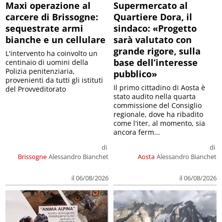
Maxi operazione al
Supermercato al
carcere di Brissogne:
Quartiere Dora, il
sequestrate armi
sindaco: «Progetto
bianche e un cellulare
sarà valutato con
grande rigore, sulla
L'intervento ha coinvolto un
base dell’interesse
centinaio di uomini della
Polizia penitenziaria,
pubblico»
provenienti da tutti gli istituti
Il primo cittadino di Aosta è
del Provveditorato
stato audito nella quarta
commissione del Consiglio
regionale, dove ha ribadito
come l'iter, al momento, sia
ancora ferm...
di
di
Brissogne
Alessandro Bianchet
Aosta
Alessandro Bianchet
il 06/08/2026
il 06/08/2026