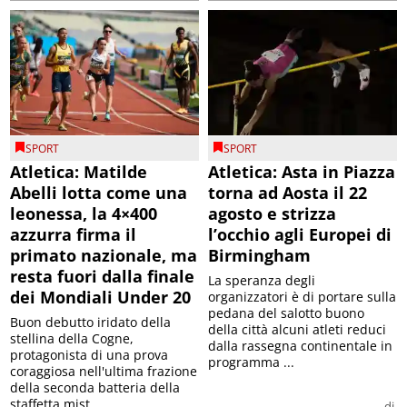
SPORT
SPORT
Atletica: Matilde
Atletica: Asta in Piazza
Abelli lotta come una
torna ad Aosta il 22
leonessa, la 4×400
agosto e strizza
azzurra firma il
l’occhio agli Europei di
primato nazionale, ma
Birmingham
resta fuori dalla finale
La speranza degli
dei Mondiali Under 20
organizzatori è di portare sulla
pedana del salotto buono
Buon debutto iridato della
della città alcuni atleti reduci
stellina della Cogne,
dalla rassegna continentale in
protagonista di una prova
programma ...
coraggiosa nell'ultima frazione
della seconda batteria della
staffetta mist...
di