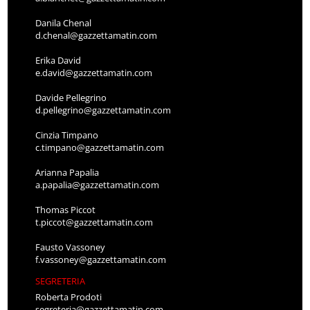
Danila Chenal
d.chenal@gazzettamatin.com
Erika David
e.david@gazzettamatin.com
Davide Pellegrino
d.pellegrino@gazzettamatin.com
Cinzia Timpano
c.timpano@gazzettamatin.com
Arianna Papalia
a.papalia@gazzettamatin.com
Thomas Piccot
t.piccot@gazzettamatin.com
Fausto Vassoney
f.vassoney@gazzettamatin.com
SEGRETERIA
Roberta Prodoti
segreteria@gazzettamatin.com