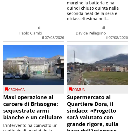
margine la batteria e ha
quindi chiuso quinta nella
seconda heat della sera e
diciassettesima nell...
di
di
Paolo Ciambi
Davide Pellegrino
il 07/08/2026
il 07/08/2026
CRONACA
COMUNI
Maxi operazione al
Supermercato al
carcere di Brissogne:
Quartiere Dora, il
sequestrate armi
sindaco: «Progetto
bianche e un cellulare
sarà valutato con
grande rigore, sulla
L'intervento ha coinvolto un
base dell’interesse
centinaio di uomini della