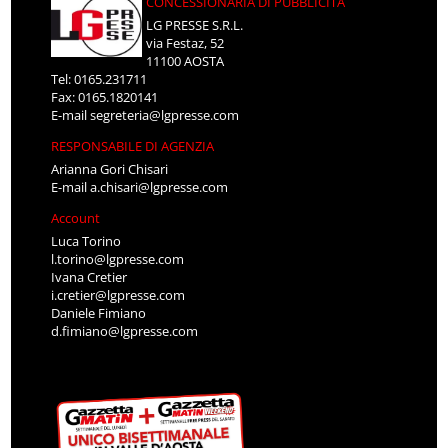
CONCESSIONARIA DI PUBBLICITÀ
LG PRESSE S.R.L.
via Festaz, 52
11100 AOSTA
Tel: 0165.231711
Fax: 0165.1820141
E-mail
segreteria@lgpresse.com
RESPONSABILE DI AGENZIA
Arianna Gori Chisari
E-mail
a.chisari@lgpresse.com
Account
Luca Torino
l.torino@lgpresse.com
Ivana Cretier
i.cretier@lgpresse.com
Daniele Fimiano
d.fimiano@lgpresse.com