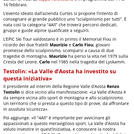
16 febbraio.
L’evento ideato dall’azienda Curtes si propone l’intento di
consegnare al grande pubblico uno “scialpinismo per tutti”. È
nata così la categoria “4All” che troverà percorsi dedicati,
gruppi e guide alpine qualificate a seguirli.
L’EPIC Ski Tour valdostano è in primis il Memorial Fiou in
ricordo dei due fratelli
Maurizio
e
Carlo Fiou
, giovani
promesse dello scialpinismo, scomparsi a causa di due
tragedie di montagna.
Maurizio
ha perso la vita nel 1979 sulla
Cresta del Leone,
Carlo
nel 1985 nella tragedia del Lyskamm.
Testolin: «La Valle d’Aosta ha investito su
questa iniziativa»
Il presidente ad interim della Regione Valle d’Aosta
Renzo
Testolin
si dice vicino alla manifestazione: «La Valle d’Aosta è
da sempre vicina allo sport di montagna e allo scialpinismo.
Un territorio che si presta a questo tipo di prove, da affrontare
in assoluta sicurezza».
Poi aggiunge. «Il “4All” è importante per avvicinare gli
appassionati a questo meraviglioso sport. La Valle d’Aosta ha
voluto investire in quest’iniziativa, e conoscere la nostra