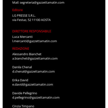
Mail:
segreteria@gazzettamatin.com
Editore
LG PRESSE S.R.L.
via Festaz, 52 11100 AOSTA
DIRETTORE RESPONSABILE
Luca Mercanti
l.mercanti@gazzettamatin.com
REDAZIONE
Alessandro Bianchet
a.bianchet@gazzettamatin.com
Danila Chenal
d.chenal@gazzettamatin.com
Erika David
e.david@gazzettamatin.com
Davide Pellegrino
d.pellegrino@gazzettamatin.com
Cinzia Timpano